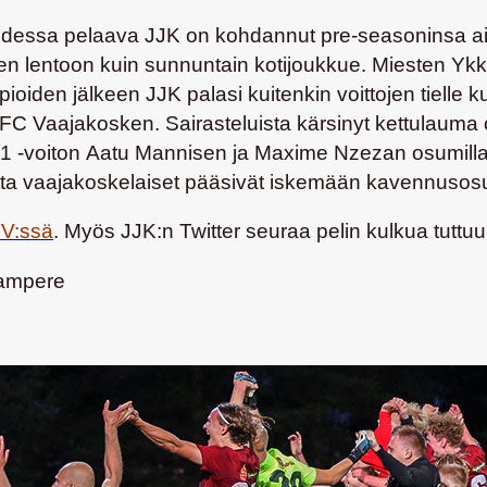
dessa pelaava JJK on kohdannut pre-seasoninsa aikan
een lentoon kuin sunnuntain kotijoukkue. Miesten Y
ppioiden jälkeen JJK palasi kuitenkin voittojen tiell
a FC Vaajakosken. Sairasteluista kärsinyt kettulauma 
-1 -voiton
Aatu Mannisen
ja
Maxime Nzezan
osumilla
mutta vaajakoskelaiset pääsivät iskemään kavennuso
V:ssä
. Myös JJK:n Twitter seuraa pelin kulkua tuttu
 Tampere