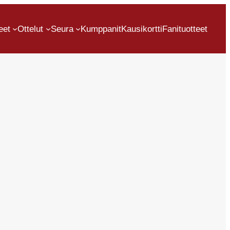
eet
Ottelut
Seura
Kumppanit
Kausikortti
Fanituotteet