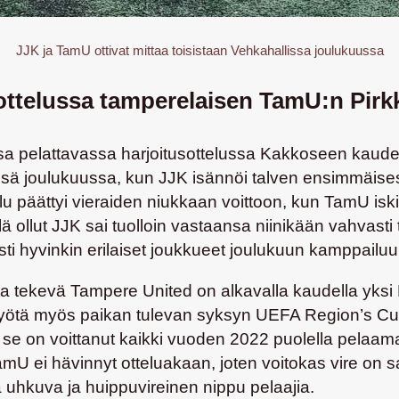
JJK ja TamU ottivat mittaa toisistaan Vehkahallissa joulukuussa
ttelussa tamperelaisen TamU:n Pirkk
issa pelattavassa harjoitusottelussa Kakkoseen kau
ssä joulukuussa, kun JJK isännöi talven ensimmäises
u päättyi vieraiden niukkaan voittoon, kun TamU iski
llä ollut JJK sai tuolloin vastaansa niinikään vahvas
i hyvinkin erilaiset joukkueet joulukuun kamppailuu
ta tekevä Tampere United on alkavalla kaudella yks
yötä myös paikan tulevan syksyn UEFA Region’s Cu
ä se on voittanut kaikki vuoden 2022 puolella pelaama
U ei hävinnyt otteluakaan, joten voitokas vire on sa
 uhkuva ja huippuvireinen nippu pelaajia.