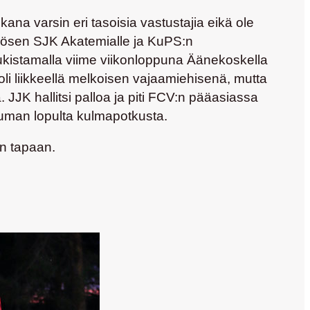
a varsin eri tasoisia vastustajia eikä ole
kkösen SJK Akatemialle ja KuPS:n
e kukistamalla viime viikonloppuna Äänekoskella
oli liikkeellä melkoisen vajaamiehisenä, mutta
. JJK hallitsi palloa ja piti FCV:n pääasiassa
suman lopulta kulmapotkusta.
un tapaan.