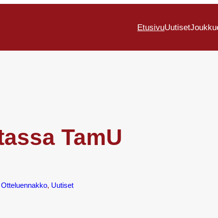
Etusivu
Uutiset
Joukku
stassa TamU
 
Otteluennakko
, 
Uutiset