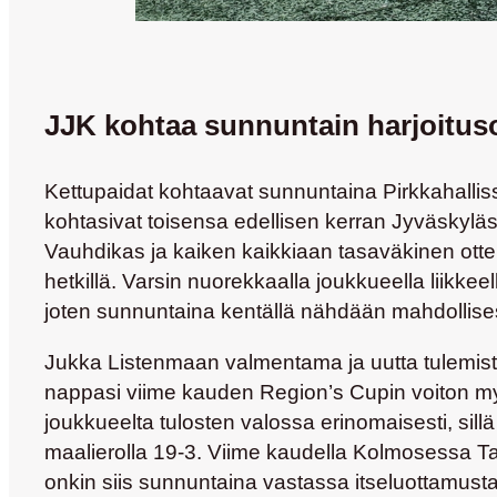
JJK kohtaa sunnuntain harjoituso
Kettupaidat kohtaavat sunnuntaina Pirkkahall
kohtasivat toisensa edellisen kerran Jyväskylä
Vauhdikas ja kaiken kaikkiaan tasaväkinen ottel
hetkillä. Varsin nuorekkaalla joukkueella liikkee
joten sunnuntaina kentällä nähdään mahdollisest
Jukka Listenmaan
valmentama ja uutta tulemis
nappasi viime kauden Region’s Cupin voiton m
joukkueelta tulosten valossa erinomaisesti, sill
maalierolla 19-3. Viime kaudella Kolmosessa Tam
onkin siis sunnuntaina vastassa itseluottamusta