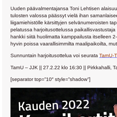
Uuden päävalmentajansa
Toni Lehtisen
alaisuu
tulosten valossa päässyt vielä ihan samanlais
liigamiehistölle kärsittyjen selvänumeroisten ta
pelatussa harjoitusottelussa paikallisvastustaj
hankki siitä huolimatta kamppailusta itselleen 2
hyvin poissa vaarallisimmilta maalipaikoilta, 
Sunnuntain harjoitusottelua voi seurata
TamU-T
TamU – JJK || 27.2.22 klo 16:30 || Pirkkahalli,
[separator top=”10″ style=”shadow”]