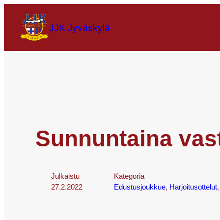
JJK Jyväskylä
Sunnuntaina va
Julkaistu
Kategoria
27.2.2022
Edustusjoukkue
, 
Harjoitusottelut
,