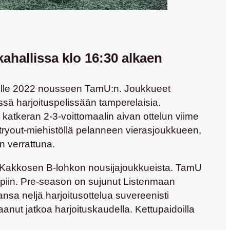
ahallissa klo 16:30 alkaen
delle 2022 nousseen TamU:n. Joukkueet
sä harjoituspelissään tamperelaisia.
 katkeran 2-3-voittomaalin aivan ottelun viime
ti tryout-miehistöllä pelanneen vierasjoukkueen,
n verrattuna.
i Kakkosen B-lohkon nousijajoukkueista. TamU
piin. Pre-season on sujunut Listenmaan
nsa neljä harjoitusottelua suvereenisti
anut jatkoa harjoituskaudella. Kettupaidoilla