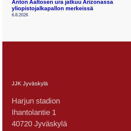
Anton Aaltosen ura jatkuu Arizonassa
yliopistojalkapallon merkeissä
6.8.2026
JJK Jyväskylä
Harjun stadion
Ihantolantie 1
40720 Jyväskylä