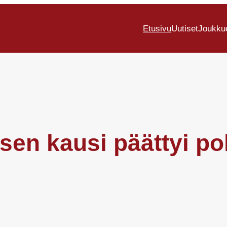
Etusivu
Uutiset
Joukku
sen kausi päättyi p