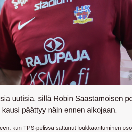
ia uutisia, sillä
Robin Saastamoisen
po
 kausi päättyy näin ennen aikojaan.
seen, kun TPS-pelissä sattunut loukkaantuminen osoi