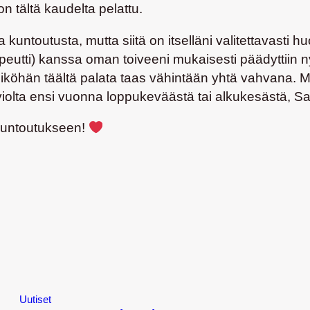
 on tältä kaudelta pelattu.
sta kuntoutusta, mutta siitä on itselläni valitettavast
peutti) kanssa oman toiveeni mukaisesti päädyttiin nyt
öhän täältä palata taas vähintään yhtä vahvana. Mik
rviolta ensi vuonna loppukeväästä tai alkukesästä, 
 kuntoutukseen!
Uutiset