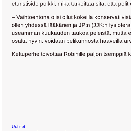
eturistiside poikki, mikä tarkoittaa sitä, että pelit
– Vaihtoehtona olisi ollut kokeilla konservatiivi
ollen yhdessä lääkärien ja JP:n (JJK:n fysiotera
useamman kuukauden taukoa peleistä, mutta eik
osalta hyvin, voidaan pelikunnosta haaveilla a
Kettuperhe toivottaa Robinille paljon tsemppiä
Uutiset