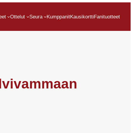
eet
Ottelut
Seura
Kumppanit
Kausikortti
Fanituotteet
olvivammaan