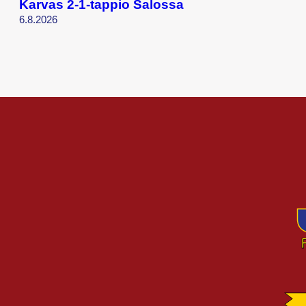
Karvas 2-1-tappio Salossa
6.8.2026