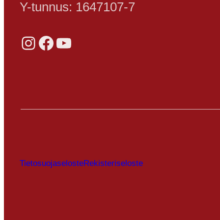
Y-tunnus: 1647107-7
Instagram
Facebook
YouTube
Tietosuojaseloste
Rekisteriseloste