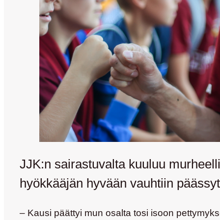
JJK:n sairastuvalta kuuluu murheellis
hyökkääjän hyvään vauhtiin päässyt
– Kausi päättyi mun osalta tosi isoon pettymyk