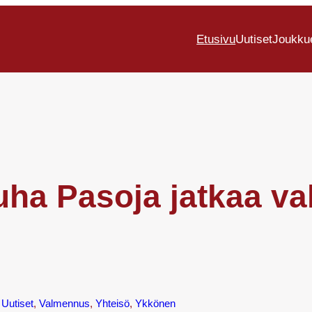
Etusivu
Uutiset
Joukku
uha Pasoja jatkaa v
 
Uutiset
, 
Valmennus
, 
Yhteisö
, 
Ykkönen