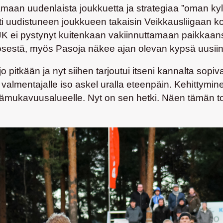
maan uudenlaista joukkuetta ja strategiaa ”oman kylä
sti uudistuneen joukkueen takaisin Veikkausliigaan 
 JJK ei pystynyt kuitenkaan vakiinnuttamaan paikkaansa
kösestä, myös Pasoja näkee ajan olevan kypsä uusiin
 pitkään ja nyt siihen tarjoutui itseni kannalta sopi
almentajalle iso askel uralla eteenpäin. Kehittymin
 epämukavuusalueelle. Nyt on sen hetki. Näen tämän t