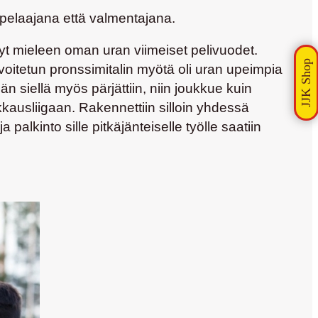
 pelaajana että valmentajana.
nyt mieleen oman uran viimeiset pelivuodet.
oitetun pronssimitalin myötä oli uran upeimpia
 siellä myös pärjättiin, niin joukkue kuin
kkausliigaan. Rakennettiin silloin yhdessä
lkinto sille pitkäjänteiselle työlle saatiin