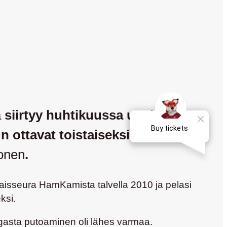
a
siirtyy huhtikuussa uusien
 ottavat toistaiseksi Pasojan
onen
.
aisseura HamKamista talvella 2010 ja pelasi
ksi.
asta putoaminen oli lähes varmaa.