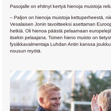
Pasojalle on ehtinyt kertyä hienoja muistoja r
– Paljon on hienoja muistoja kettuperheestä, ni
Vesalaisen Jonin
tavoitteeksi asettaman Euroop
hetkiä. Oli hienoa päästä pelaamaan europelejä 
itsekin pelaajana. Toinen hieno muisto on tietys
fysiikkavalmentaja
Luhdan Antin
kanssa joukkue 
nousun myötä.