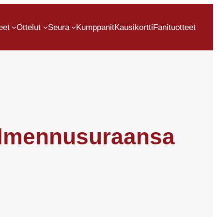
eet
Ottelut
Seura
Kumppanit
Kausikortti
Fanituotteet
almennusuraansa