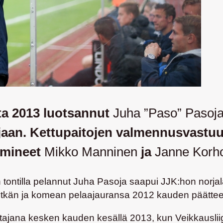
ta 2013 luotsannut
Juha ”Paso” Pasoj
aan. Kettupaitojen valmennusvastuun
imineet
Mikko Manninen
ja
Janne Korh
tontilla pelannut Juha Pasoja saapui JJK:hon norjal
itkän ja komean pelaajauransa 2012 kauden päättee
jana kesken kauden kesällä 2013, kun Veikkausliig