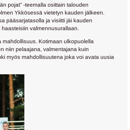
n pojat” -teemalla osittain talouden
kolmen Ykkösessä vietetyn kauden jälkeen.
 pääsarjatasolla ja visiitti jäi kauden
 haasteisiin valmennusurallaan.
va mahdollisuus. Kotimaan ulkopuolella
en niin pelaajana, valmentajana kuin
oki myös mahdollisuutena joka voi avata uusia