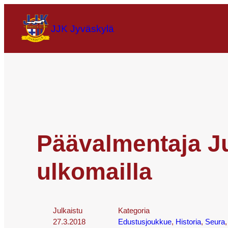
JJK Jyväskylä
Päävalmentaja J
ulkomailla
Julkaistu
Kategoria
27.3.2018
Edustusjoukkue
, 
Historia
, 
Seura
,