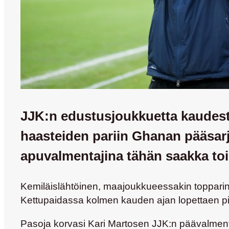
JJK:n edustusjoukkuetta kaudes
haasteiden pariin Ghanan pääsarj
apuvalmentajina tähän saakka to
Kemiläislähtöinen, maajoukkueessakin topparin 
Kettupaidassa kolmen kauden ajan lopettaen p
Pasoja korvasi
Kari Martosen
JJK:n päävalmenta