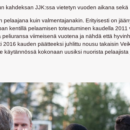
eilun kahdeksan JJK:ssa vietetyn vuoden aikana sekä
in pelaajana kuin valmentajanakin. Erityisesti on jää
an kentillä pelaamisen toteutuminen kaudella 2011 v
peliuransa viimeisenä vuotena ja nähdä että hyvinhän
ti 2016 kauden päätteeksi juhlittu nousu takaisin Vei
käytännössä kokonaan uusiksi nuorista pelaajista ja pa