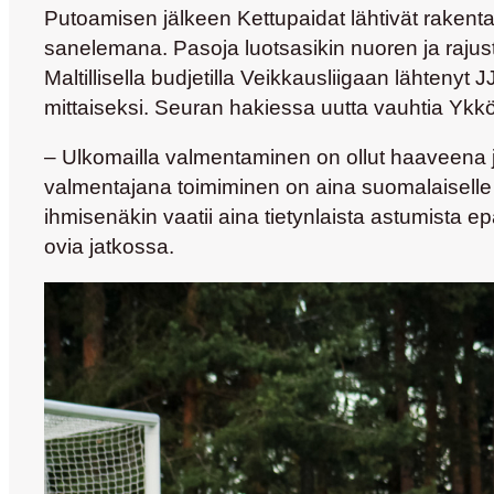
Putoamisen jälkeen Kettupaidat lähtivät rakenta
sanelemana. Pasoja luotsasikin nuoren ja raju
Maltillisella budjetilla Veikkausliigaan lähtenyt
mittaiseksi. Seuran hakiessa uutta vauhtia Yk
– Ulkomailla valmentaminen on ollut haaveena jo
valmentajana toimiminen on aina suomalaiselle v
ihmisenäkin vaatii aina tietynlaista astumista
ovia jatkossa.