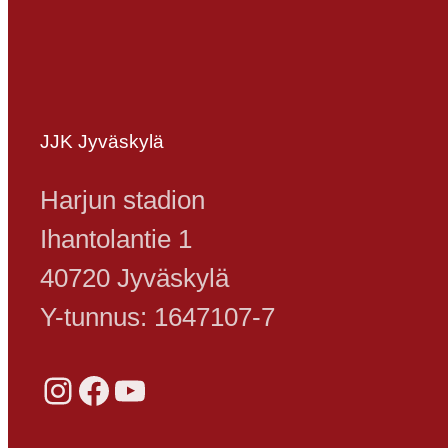
JJK Jyväskylä
Harjun stadion
Ihantolantie 1
40720 Jyväskylä
Y-tunnus: 1647107-7
Instagram
Facebook
YouTube