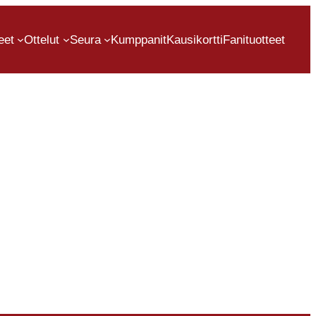
eet
Ottelut
Seura
Kumppanit
Kausikortti
Fanituotteet