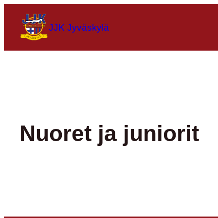
Siirry
sisältöön
JJK Jyväskylä
Nuoret ja juniorit