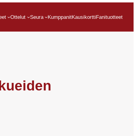
eet
Ottelut
Seura
Kumppanit
Kausikortti
Fanituotteet
kkueiden