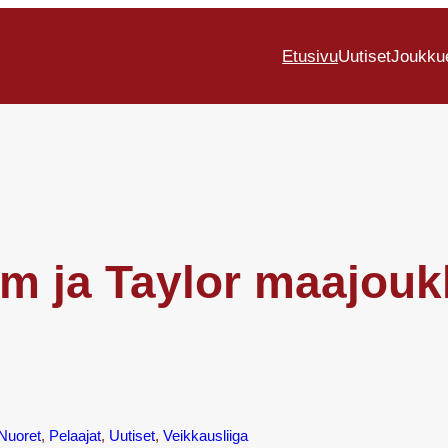
Etusivu
Uutiset
Joukku
am ja Taylor maajou
Nuoret
, 
Pelaajat
, 
Uutiset
, 
Veikkausliiga