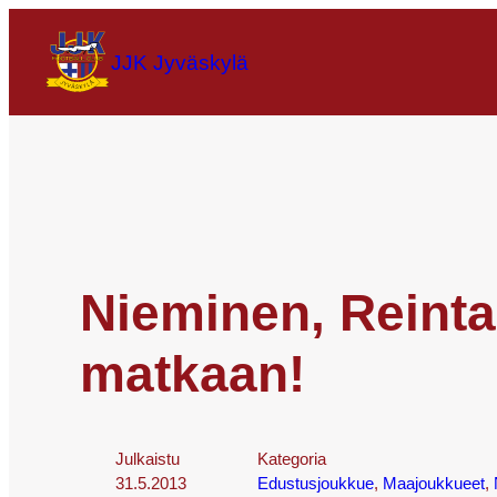
JJK Jyväskylä
Nieminen, Reint
matkaan!
Julkaistu
Kategoria
31.5.2013
Edustusjoukkue
, 
Maajoukkueet
, 