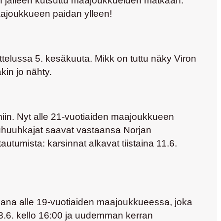
 on jälleen kutsuttu maajoukkueiden matkaan:
aajoukkueen paidan ylleen!
telussa 5. kesäkuuta. Mikk on tuttu näky Viron
kin jo nähty.
iin. Nyt alle 21-vuotiaiden maajoukkueen
kuhuuhkajat saavat vastaansa Norjan
autumista: karsinnat alkavat tiistaina 11.6.
ana alle 19-vuotiaiden maajoukkueessa, joka
8.6. kello 16:00 ja uudemman kerran