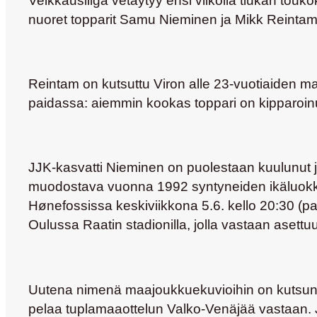
Veikkausliiga vetäytyy ensi viikolla tiukan tou
nuoret topparit
Samu Nieminen
ja
Mikk Reinta
Reintam on kutsuttu Viron alle 23-vuotiaiden m
paidassa: aiemmin kookas toppari on kipparoi
JJK-kasvatti Nieminen on puolestaan kuulunut 
muodostava vuonna 1992 syntyneiden ikäluokka 
Hønefossissa keskiviikkona 5.6. kello 20:30 (paik
Oulussa Raatin stadionilla, jolla vastaan asettu
Uutena nimenä maajoukkuekuvioihin on kutsun 
pelaa tuplamaaottelun Valko-Venäjää vastaan. 