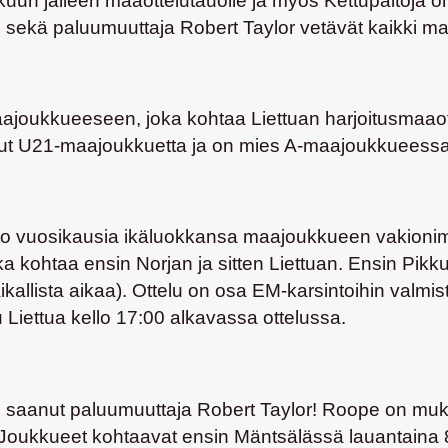
kokuun jälleen maaottelutauolle ja myös Kettupaitoja
m
sekä paluumuuttaja
Robert Taylor
vetävät kaikki m
aajoukkueeseen, joka kohtaa Liettuan harjoitusmaaot
nut U21-maajoukkuetta ja on mies A-maajoukkueessa
jo vuosikausia ikäluokkansa maajoukkueen vakionim
kohtaa ensin Norjan ja sitten Liettuan. Ensin Pik
allista aikaa). Ottelu on osa EM-karsintoihin valmist
u Liettua kello 17:00 alkavassa ottelussa.
saanut paluumuuttaja Robert Taylor! Roope on muk
Joukkueet kohtaavat ensin Mäntsälässä lauantaina 