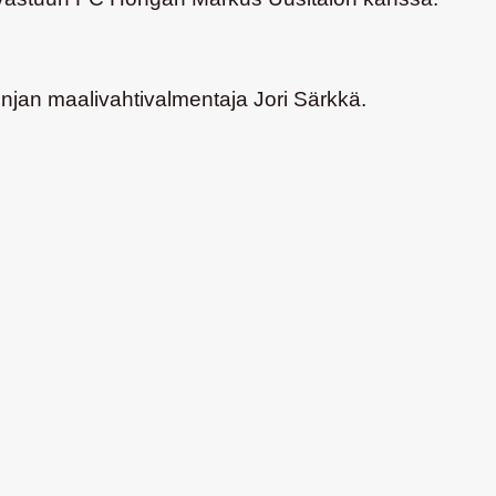
injan maalivahtivalmentaja
Jori Särkkä
.