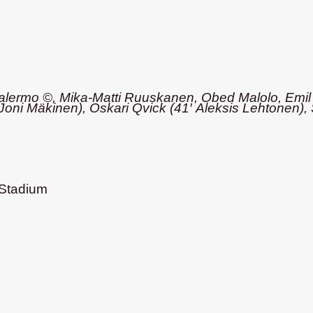
alermo ©, Mika-Matti Ruuskanen, Obed Malolo, Emil 
 Joni Mäkinen), Oskari Qvick (41′
Aleksis Lehtonen
),
Stadium