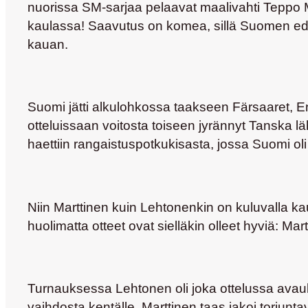
nuorissa SM-sarjaa pelaavat maalivahti
Teppo M
kaulassa! Saavutus on komea, sillä Suomen edell
kauan.
Suomi jätti alkulohkossa taakseen Färsaaret, En
otteluissaan voitosta toiseen jyrännyt Tanska lä
haettiin rangaistuspotkukisasta, jossa Suomi ol
Niin Marttinen kuin Lehtonenkin on kuluvalla ka
huolimatta otteet ovat sielläkin olleet hyviä: Ma
Turnauksessa Lehtonen oli joka ottelussa avauk
vaihdosta kentälle. Marttinen taas jakoi torju