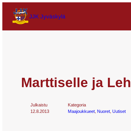
JJK Jyväskylä
Marttiselle ja Le
Julkaistu
Kategoria
12.8.2013
Maajoukkueet
, 
Nuoret
, 
Uutiset