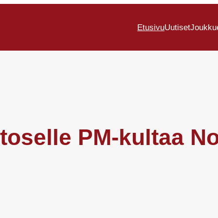
Etusivu
Uutiset
Joukku
htoselle PM-kultaa N