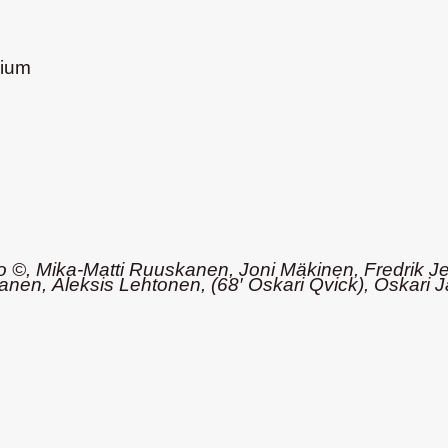
dium
o ©, Mika-Matti Ruuskanen, Joni Mäkinen, Fredrik Je
kanen,
Aleksis Lehtonen
, (68′ Oskari Qvick), Oskari