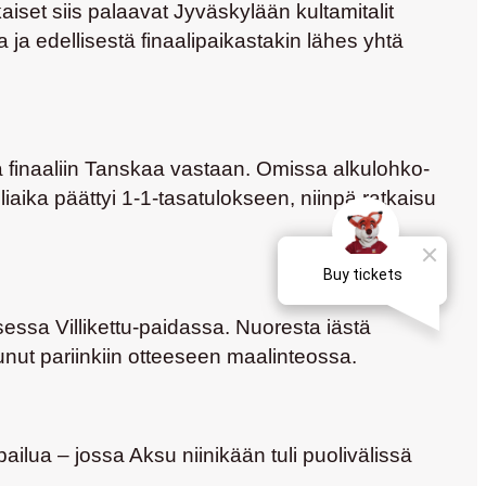
iset siis palaavat Jyväskylään kultamitalit
ja edellisestä finaalipaikastakin lähes yhtä
ä finaaliin Tanskaa vastaan. Omissa alkulohko-
iaika päättyi 1-1-tasatulokseen, niinpä ratkaisu
essa Villikettu-paidassa. Nuoresta iästä
tunut pariinkiin otteeseen maalinteossa.
lua – jossa Aksu niinikään tuli puolivälissä