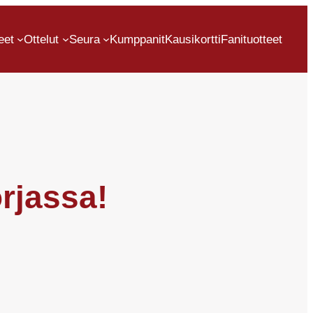
eet
Ottelut
Seura
Kumppanit
Kausikortti
Fanituotteet
orjassa!