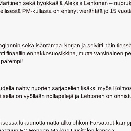
arttinen
sekä hyökkääjä
Aleksis Lehtonen
– nuoruka
isestä PM-kullasta on ehtinyt vierähtää jo 15 vuotta 
glannin sekä isäntämaa Norjan ja selvitti näin tiens
hti finaaliin ennakkosuosikkina, mutta varsinainen pel
i parempi!
udella nähty nuorten sarjapelien lisäksi myös Kolmos
rttisella on vyöllään nollapelejä ja Lehtonen on onnis
sessa lukuunottamatta alkulohkon Färsaaret-kamppai
ntavastuun FC Hongan
Markus Uusitalon
kanssa.