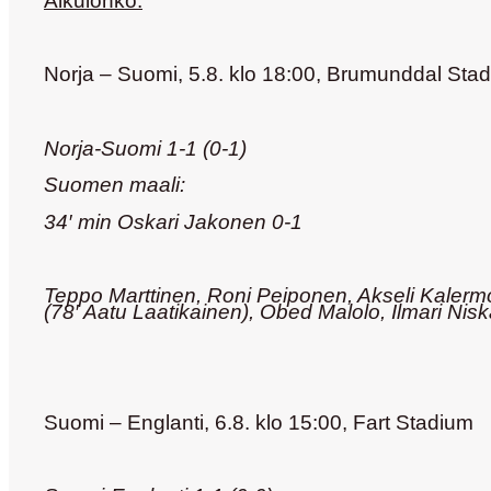
Alkulohko:
Norja – Suomi,
5.8. klo 18:00,
Brumunddal Sta
Norja-Suomi 1-1 (0-1)
Suomen maali:
34′ min Oskari Jakonen 0-1
Teppo Marttinen
, Roni Peiponen, Akseli Kalerm
(78′ Aatu Laatikainen), Obed Malolo, Ilmari Nis
Suomi – Englanti,
6.8. klo 15:00,
Fart Stadium