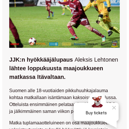
JJK:n hyökkääjälupaus
Aleksis Lehtonen
lähtee loppukuusta maajoukkueen
matkassa Itävaltaan.
Suomen alle 18-vuotiaiden pikkuhuuhkajalauma
kohtaa matkallaan isäntämaan kaksoismaaottelussa.
Otteluista ensimmäinen pelataan keskiviikkona 25.3.
ja jälkimmäinen saman viikon perjantaina 27.3.
Matka tuplamaaotteluineen on osa maajoukkueen