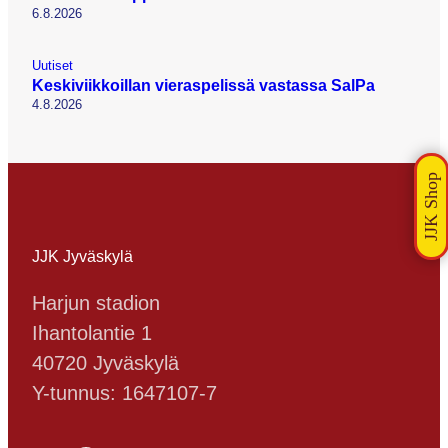
6.8.2026
Uutiset
Keskiviikkoillan vieraspelissä vastassa SalPa
4.8.2026
JJK Jyväskylä
Harjun stadion
Ihantolantie 1
40720 Jyväskylä
Y-tunnus: 1647107-7