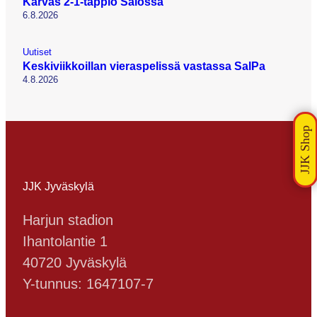
Karvas 2-1-tappio Salossa
6.8.2026
Uutiset
Keskiviikkoillan vieraspelissä vastassa SalPa
4.8.2026
JJK Jyväskylä
Harjun stadion
Ihantolantie 1
40720 Jyväskylä
Y-tunnus: 1647107-7