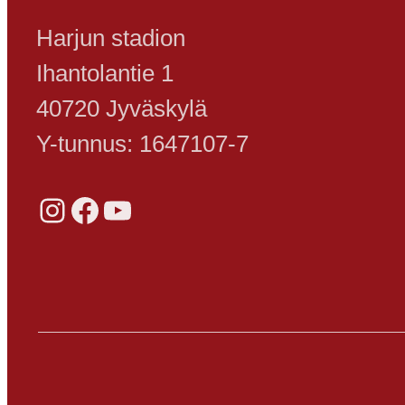
Harjun stadion
Ihantolantie 1
40720 Jyväskylä
Y-tunnus: 1647107-7
Instagram
Facebook
YouTube