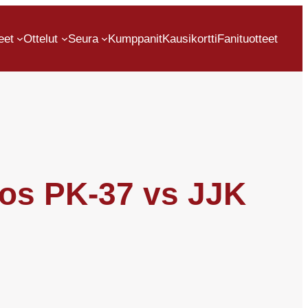
eet
Ottelut
Seura
Kumppanit
Kausikortti
Fanituotteet
os PK-37 vs JJK