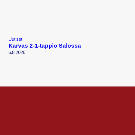
Uutiset
Karvas 2-1-tappio Salossa
6.8.2026