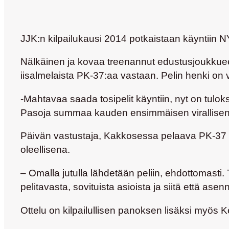
JJK:n kilpailukausi 2014 potkaistaan käyntiin N
Nälkäinen ja kovaa treenannut edustusjoukkue
iisalmelaista PK-37:aa vastaan. Pelin henki on 
-Mahtavaa saada tosipelit käyntiin, nyt on tulok
Pasoja
summaa kauden ensimmäisen virallisen
Päivän vastustaja, Kakkosessa pelaava PK-37 o
oleellisena.
– Omalla jutulla lähdetään peliin, ehdottomasti.
pelitavasta, sovituista asioista ja siitä että as
Ottelu on kilpailullisen panoksen lisäksi myös 