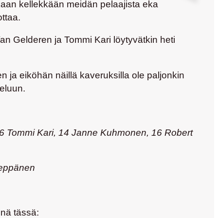
nkaan kellekkään meidän pelaajista eka
ottaa.
Van Gelderen
ja
Tommi Kari
löytyvätkin heti
 ja eiköhän näillä kaveruksilla ole paljonkin
eluun.
 26 Tommi Kari, 14 Janne Kuhmonen, 16 Robert
Leppänen
enä tässä: