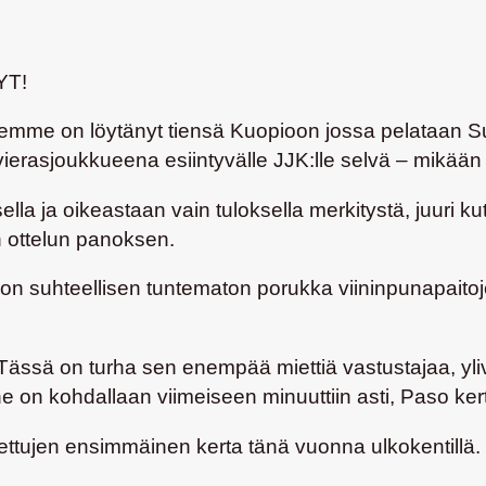
YT!
emme on löytänyt tiensä Kuopioon jossa pelataan 
vierasjoukkueena esiintyvälle JJK:lle selvä – mikään 
sella ja oikeastaan vain tuloksella merkitystä, juuri 
 ottelun panoksen.
n suhteellisen tuntematon porukka viininpunapaitoj
 Tässä on turha sen enempää miettiä vastustajaa, yliv
enne on kohdallaan viimeiseen minuuttiin asti, Paso ke
Kettujen ensimmäinen kerta tänä vuonna ulkokentillä.