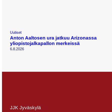
Uutiset
Anton Aaltosen ura jatkuu Arizonassa
yliopistojalkapallon merkeissä
6.8.2026
JJK Jyväskylä