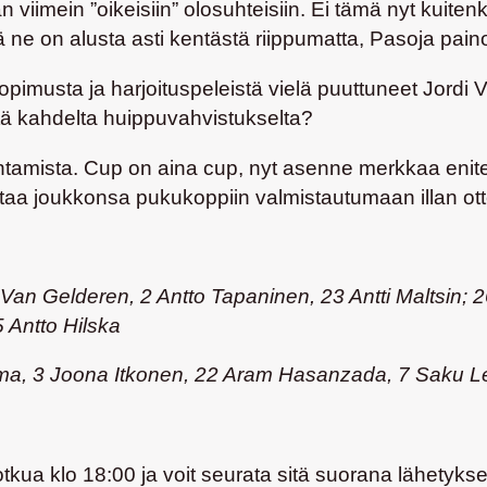
viimein ”oikeisiin” olosuhteisiin. Ei tämä nyt kuite
ä ne on alusta asti kentästä riippumatta, Pasoja pain
asopimusta ja harjoituspeleistä vielä puuttuneet
Jordi 
ä kahdelta huippuvahvistukselta?
antamista. Cup on aina cup, nyt asenne merkkaa eniten
taa joukkonsa pukukoppiin valmistautumaan illan ott
Van Gelderen, 2 Antto Tapaninen, 23 Antti Maltsin;
 Antto Hilska
elma, 3 Joona Itkonen, 22 Aram Hasanzada, 7 Saku 
kua klo 18:00 ja voit seurata sitä suorana lähetyks