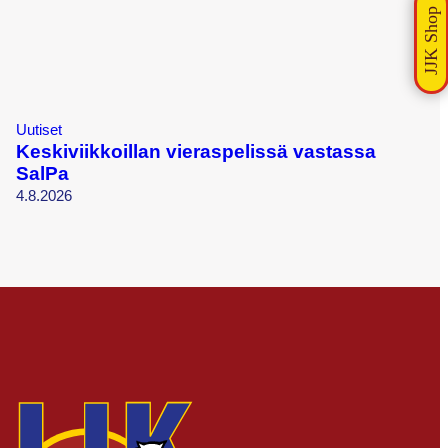
Uutiset
Keskiviikkoillan vieraspelissä vastassa
SalPa
4.8.2026