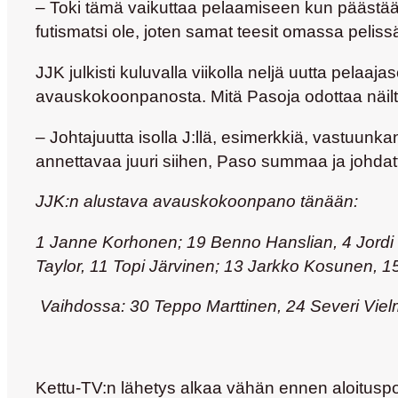
– Toki tämä vaikuttaa pelaamiseen kun päästään 
futismatsi ole, joten samat teesit omassa peliss
JJK julkisti kuluvalla viikolla neljä uutta pelaaj
avauskokoonpanosta. Mitä Pasoja odottaa näilt
– Johtajuutta isolla J:llä, esimerkkiä, vastuunk
annettavaa juuri siihen, Paso summaa ja johdat
JJK:n alustava avauskokoonpano tänään:
1 Janne Korhonen; 19 Benno Hanslian, 4 Jordi 
Taylor, 11 Topi Järvinen; 13 Jarkko Kosunen, 15
Vaihdossa: 30 Teppo Marttinen, 24 Severi Vi
Kettu-TV:n lähetys alkaa vähän ennen aloituspot