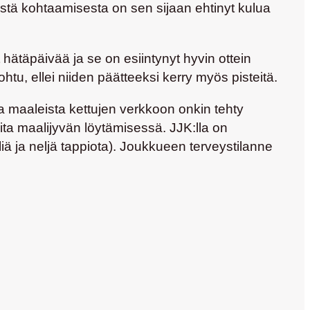
isestä kohtaamisesta on sen sijaan ehtinyt kulua
 hätäpäivää ja se on esiintynyt hyvin ottein
htu, ellei niiden päätteeksi kerry myös pisteitä.
sa maaleista kettujen verkkoon onkin tehty
eita maalijyvän löytämisessä. JJK:lla on
iä ja neljä tappiota). Joukkueen terveystilanne