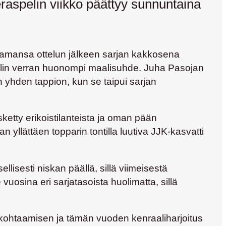
eraspelin viikko päättyy sunnuntaina
laamansa ottelun jälkeen sarjan kakkosena
aalin verran huonompi maalisuhde.
Juha Pasojan
 yhden tappion, kun se taipui sarjan
sketty erikoistilanteista ja oman pään
llättäen topparin tontilla luutiva JJK-kasvatti
lisesti niskan päällä, sillä viimeisestä
uosina eri sarjatasoista huolimatta, sillä
 kohtaamisen ja tämän vuoden kenraaliharjoitus