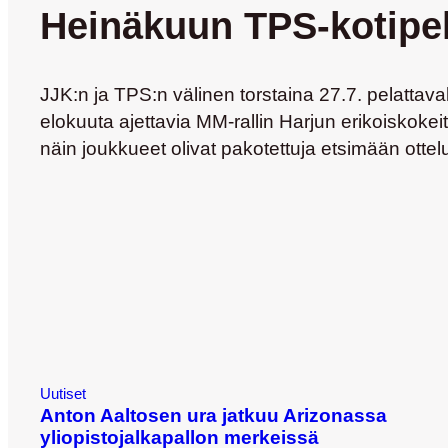
Heinäkuun TPS-kotipeli
JJK:n ja TPS:n välinen torstaina 27.7. pelattav
elokuuta ajettavia MM-rallin Harjun erikoiskoke
näin joukkueet olivat pakotettuja etsimään ottel
Uutiset
Anton Aaltosen ura jatkuu Arizonassa
yliopistojalkapallon merkeissä