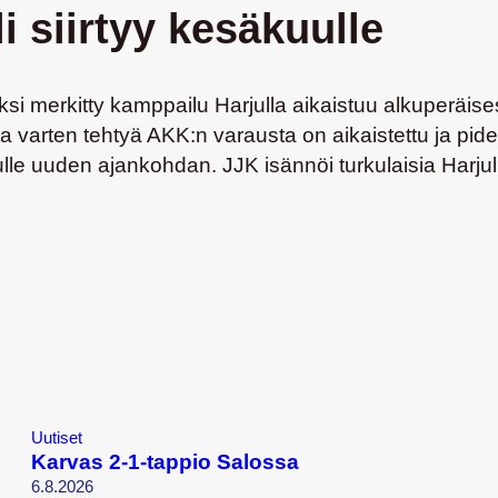
 siirtyy kesäkuulle
aksi merkitty kamppailu Harjulla aikaistuu alkuperäi
ita varten tehtyä AKK:n varausta on aikaistettu ja p
ulle uuden ajankohdan. JJK isännöi turkulaisia Harjull
Uutiset
Karvas 2-1-tappio Salossa
6.8.2026