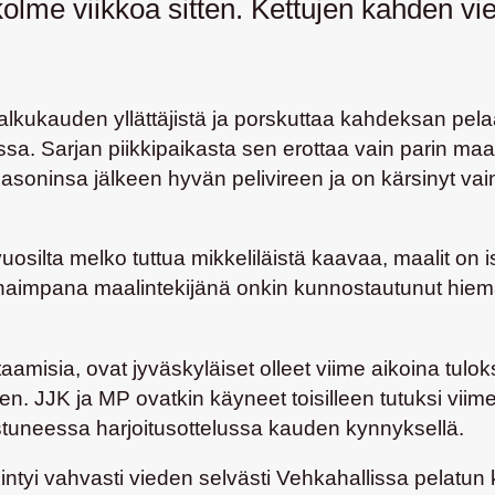
olme viikkoa sitten. Kettujen kahden vi
alkukauden yllättäjistä ja porskuttaa kahdeksan pe
ssa. Sarjan piikkipaikasta sen erottaa vain parin m
soninsa jälkeen hyvän pelivireen ja on kärsinyt vain
uosilta melko tuttua mikkeliläistä kaavaa, maalit on i
impana maalintekijänä onkin kunnostautunut hieman y
isia, ovat jyväskyläiset olleet viime aikoina tuloksel
. JJK ja MP ovatkin käyneet toisilleen tutuksi viime v
stuneessa harjoitusottelussa kauden kynnyksellä.
ntyi vahvasti vieden selvästi Vehkahallissa pelatun