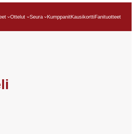
eet
Ottelut
Seura
Kumppanit
Kausikortti
Fanituotteet
li