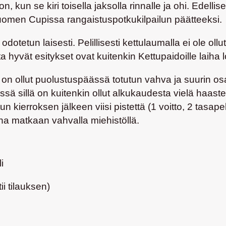
n, kun se kiri toisella jaksolla rinnalle ja ohi. Edell
Suomen Cupissa rangaistuspotkukilpailun päätteeksi.
etun laisesti. Pelillisesti kettulaumalla ei ole ollut
yvät esitykset ovat kuitenkin Kettupaidoille laiha lo
ö on ollut puolustuspäässä totutun vahva ja suurin o
ässä sillä on kuitenkin ollut alkukaudesta vielä haast
kierroksen jälkeen viisi pistettä (1 voitto, 2 tasapel
na matkaan vahvalla miehistöllä.
i
ii tilauksen)