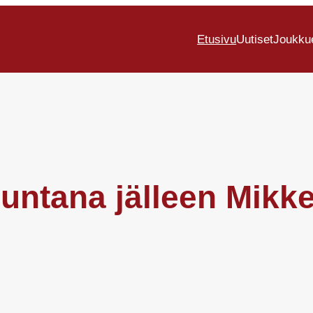
Etusivu
Uutiset
Joukku
untana jälleen Mikke