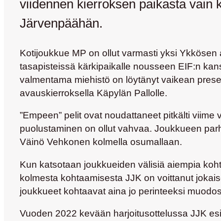
viidennen kierroksen paikasta vain k
Järvenpäähän.
Kotijoukkue MP on ollut varmasti yksi Ykkösen 
tasapisteissä kärkipaikalle nousseen EIF:n kan
valmentama miehistö on löytänyt vaikean presea
avauskierroksella Käpylän Pallolle.
”Empeen” pelit ovat noudattaneet pitkälti viime v
puolustaminen on ollut vahvaa. Joukkueen parha
Väinö Vehkonen
kolmella osumallaan.
Kun katsotaan joukkueiden välisiä aiempia kohtaam
kolmesta kohtaamisesta JJK on voittanut jokaisen
joukkueet kohtaavat aina jo perinteeksi muodo
Vuoden 2022 kevään harjoitusottelussa JJK esii