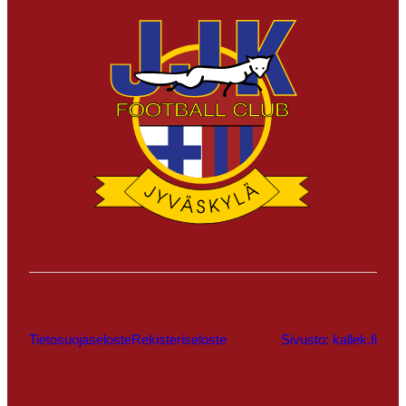
Tietosuojaseloste
Rekisteriseloste
Sivusto: kallek.fi