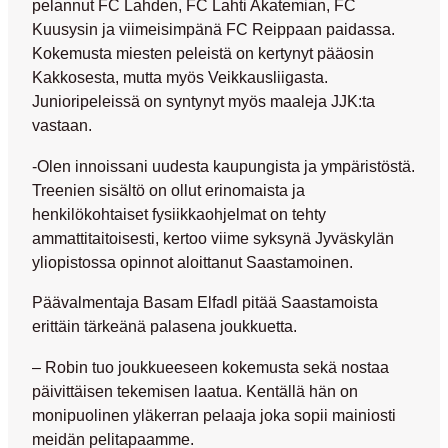
pelannut FC Lahden, FC Lahti Akatemian, FC
Kuusysin ja viimeisimpänä FC Reippaan paidassa.
Kokemusta miesten peleistä on kertynyt pääosin
Kakkosesta, mutta myös Veikkausliigasta.
Junioripeleissä on syntynyt myös maaleja JJK:ta
vastaan.
-Olen innoissani uudesta kaupungista ja ympäristöstä.
Treenien sisältö on ollut erinomaista ja
henkilökohtaiset fysiikkaohjelmat on tehty
ammattitaitoisesti, kertoo viime syksynä Jyväskylän
yliopistossa opinnot aloittanut Saastamoinen.
Päävalmentaja
Basam Elfadl
pitää Saastamoista
erittäin tärkeänä palasena joukkuetta.
– Robin tuo joukkueeseen kokemusta sekä nostaa
päivittäisen tekemisen laatua. Kentällä hän on
monipuolinen yläkerran pelaaja joka sopii mainiosti
meidän pelitapaamme.