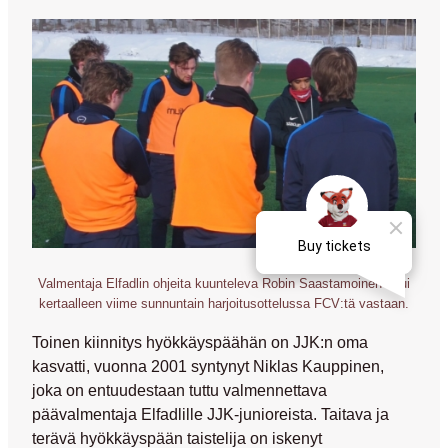
Valmentaja Elfadlin ohjeita kuunteleva Robin Saastamoinen osui
kertaalleen viime sunnuntain harjoitusottelussa FCV:tä vastaan.
Toinen kiinnitys hyökkäyspäähän on JJK:n oma
kasvatti, vuonna 2001 syntynyt
Niklas Kauppinen
,
joka on entuudestaan tuttu valmennettava
päävalmentaja Elfadlille JJK-junioreista. Taitava ja
terävä hyökkäyspään taistelija on iskenyt