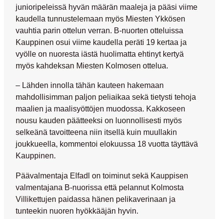
junioripeleissä hyvän määrän maaleja ja pääsi viime
kaudella tunnustelemaan myös Miesten Ykkösen
vauhtia parin ottelun verran. B-nuorten otteluissa
Kauppinen osui viime kaudella peräti 19 kertaa ja
vyölle on nuoresta iästä huolimatta ehtinyt kertyä
myös kahdeksan Miesten Kolmosen ottelua.
– Lähden innolla tähän kauteen hakemaan
mahdollisimman paljon peliaikaa sekä tietysti tehoja
maalien ja maalisyöttöjen muodossa. Kakkoseen
nousu kauden päätteeksi on luonnollisesti myös
selkeänä tavoitteena niin itsellä kuin muullakin
joukkueella, kommentoi elokuussa 18 vuotta täyttävä
Kauppinen.
Päävalmentaja Elfadl on toiminut sekä Kauppisen
valmentajana B-nuorissa että pelannut Kolmosta
Villikettujen paidassa hänen pelikaverinaan ja
tunteekin nuoren hyökkääjän hyvin.