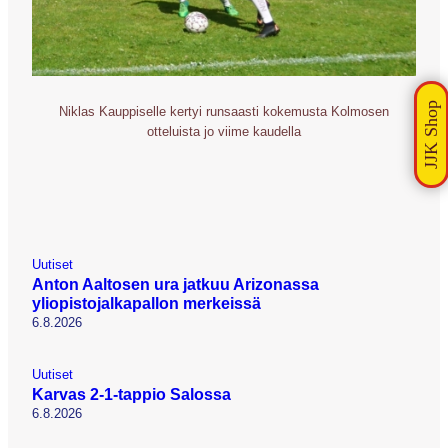
Niklas Kauppiselle kertyi runsaasti kokemusta Kolmosen
otteluista jo viime kaudella
Uutiset
Anton Aaltosen ura jatkuu Arizonassa
yliopistojalkapallon merkeissä
6.8.2026
Uutiset
Karvas 2-1-tappio Salossa
6.8.2026