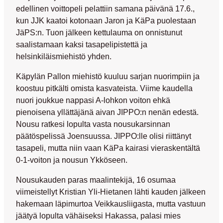
edellinen voittopeli pelattiin samana päivänä 17.6.,
kun JJK kaatoi kotonaan Jaron ja KäPa puolestaan
JäPS:n. Tuon jälkeen kettulauma on onnistunut
saalistamaan kaksi tasapelipistettä ja
helsinkiläismiehistö yhden.
Käpylän Pallon miehistö kuuluu sarjan nuorimpiin ja
koostuu pitkälti omista kasvateista. Viime kaudella
nuori joukkue nappasi A-lohkon voiton ehkä
pienoisena yllättäjänä aivan JIPPO:n nenän edestä.
Nousu ratkesi lopulta vasta nousukarsinnan
päätöspelissä Joensuussa. JIPPO:lle olisi riittänyt
tasapeli, mutta niin vaan KäPa kairasi vieraskentältä
0-1-voiton ja nousun Ykköseen.
Nousukauden paras maalintekijä, 16 osumaa
viimeistellyt
Kristian Yli-Hietanen
lähti kauden jälkeen
hakemaan läpimurtoa Veikkausliigasta, mutta vastuun
jäätyä lopulta vähäiseksi Hakassa, palasi mies