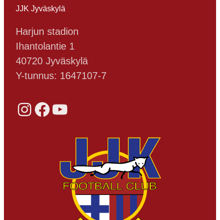
JJK Jyväskylä
Harjun stadion
Ihantolantie 1
40720 Jyväskylä
Y-tunnus: 1647107-7
Instagram
Facebook
YouTube