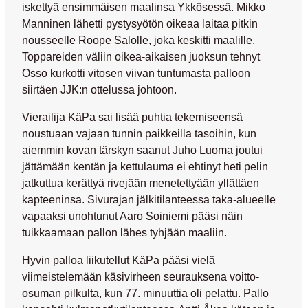
iskettyä ensimmäisen maalinsa Ykkösessä.
Mikko
Manninen
lähetti pystysyötön oikeaa laitaa pitkin
nousseelle
Roope Salolle
, joka keskitti maalille.
Toppareiden väliin oikea-aikaisen juoksun tehnyt
Osso kurkotti vitosen viivan tuntumasta palloon
siirtäen JJK:n ottelussa johtoon.
Vierailija KäPa sai lisää puhtia tekemiseensä
noustuaan vajaan tunnin paikkeilla tasoihin, kun
aiemmin kovan tärskyn saanut
Juho Luoma
joutui
jättämään kentän ja kettulauma ei ehtinyt heti pelin
jatkuttua kerättyä rivejään menetettyään yllättäen
kapteeninsa. Sivurajan jälkitilanteessa taka-alueelle
vapaaksi unohtunut
Aaro Soiniemi
pääsi näin
tuikkaamaan pallon lähes tyhjään maaliin.
Hyvin palloa liikutellut KäPa pääsi vielä
viimeistelemään käsivirheen seurauksena voitto-
osuman pilkulta, kun 77. minuuttia oli pelattu. Pallo