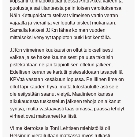
kopsahti kulmapotkutilanteessa
Antti Åkea
käteen ja
puolustaja sai tilanteesta pelin toisen varoituksensa.
Näin Kettupaidat taistelivat viimeisen vartin verran
vajaalla ja vierailija vei lopulta pisteet mukanaan.
Samalla katkesi JJK:n lähes kolmen vuoden
mittaiseksi venynyt tappioton putki kotikentällä.
JJK:n viimeinen kuukausi on ollut tuloksellisesti
vaikea ja se hakee kuumeisesti paluuta takaisin
pistekantaan neljän tappiollisen ottelun jälkeen.
Edellisen kerran se kartutti pistesaldoaan tasapelillä
KPV:tä vastaan kesäkuun lopussa. Pelillinen ilme on
ollut läpi kauden hyvä, mutta tulostaululle asti se ei
ole esitystään saanut vietyä. Maalinteon kanssa
alkukaudesta tuskastelun jälkeen tehoja on alkanut
syntyä, mutta vastaavasti taas omassa päässä tehdyt
virheet ovat maksaneet kalliisti.
Viime kierroksella
Toni Lehtisen
miehistöllä oli
Helsingin vierailullaan matkassa myös rutkasti