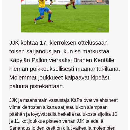
JJK kohtaa 17. kierroksen ottelussaan
toisen sarjanousijan, kun se matkustaa
Käpylän Pallon vieraaksi Brahen Kentälle
hieman poikkeuksellisesti maanantai-iltana.
Molemmat joukkueet kaipaavat kipeästi
paluuta pistekantaan.
JJK ja maanantain vastustaja KäPa ovat valahtaneet
viime kierrosten aikana sarjataulukon alempaan
päähän ja löytyvät tällä hetkellä taulukosta sijoilta 10
ja 11, kotijoukkue pisteen verran JJK:ta edellä.
Sarjanousijoiden kesä on ollut vaikea ja molempien