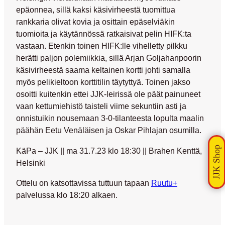
epäonnea, sillä kaksi käsivirheestä tuomittua
rankkaria olivat kovia ja osittain epäselviäkin
tuomioita ja käytännössä ratkaisivat pelin HIFK:ta
vastaan. Etenkin toinen HIFK:lle vihelletty pilkku
herätti paljon polemiikkia, sillä
Arjan Goljahanpoorin
käsivirheestä saama keltainen kortti johti samalla
myös pelikieltoon korttitilin täytyttyä. Toinen jakso
osoitti kuitenkin ettei JJK-leirissä ole päät painuneet
vaan kettumiehistö taisteli viime sekuntiin asti ja
onnistuikin nousemaan 3-0-tilanteesta lopulta maalin
päähän
Eetu Venäläisen
ja
Oskar Pihlajan
osumilla.
KäPa – JJK || ma 31.7.23 klo 18:30 || Brahen Kenttä,
Helsinki
Ottelu on katsottavissa tuttuun tapaan
Ruutu+
palvelussa klo 18:20 alkaen.