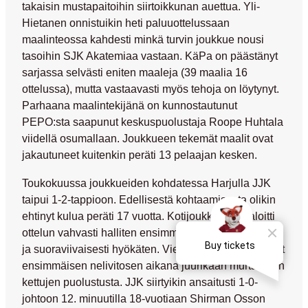
takaisin mustapaitoihin siirtoikkunan auettua. Yli-
Hietanen onnistuikin heti paluuottelussaan
maalinteossa kahdesti minkä turvin joukkue nousi
tasoihin SJK Akatemiaa vastaan. KäPa on päästänyt
sarjassa selvästi eniten maaleja (39 maalia 16
ottelussa), mutta vastaavasti myös tehoja on löytynyt.
Parhaana maalintekijänä on kunnostautunut
PEPO:sta saapunut keskuspuolustaja
Roope Huhtala
viidellä osumallaan. Joukkueen tekemät maalit ovat
jakautuneet kuitenkin peräti 13 pelaajan kesken.
Toukokuussa joukkueiden kohdatessa Harjulla JJK
taipui 1-2-tappioon. Edellisestä kohtaamisesta olikin
ehtinyt kulua peräti 17 vuotta. Kotijoukkue JJK aloitti
ottelun vahvasti halliten ensimmäistä jaksoa selvästi
ja suoraviivaisesti hyökäten. Vierasjoukkue ei päässyt
ensimmäisen nelivitosen aikana juurikaan murtamaan
kettujen puolustusta. JJK siirtyikin ansaitusti 1-0-
johtoon 12. minuutilla 18-vuotiaan
Shirman Osson