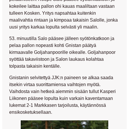
kokeilee laittaa pallon ohi kauas maaliltaan vastaan
tulleen Kosken. Yritys napsahtaa kuitenkin
maalivahtia rintaan ja kimpoaa takaisin Salolle, jonka
uusi yritys karkaa lopulta selvästi yli maalin.
53. minuutilla Salo pääsee jälleen syötönkatkoon ja
pelaa pallon nopeasti kohti Gnistan päätyä
kirmaavalle Goljahanpoorille oikealle. Goljahanpoor
syöttää takaviistoon ja Salon laukaus kolahtaa
tolpasta takaisin kentälle.
Gnistanin selvitettyä JJK:n paineen se alkaa saada
itsekin virtaa suorittamiensa vaihtojen myötä.
Vaihdosta vain hetkeä aiemmin sisään tullut
Kasperi
Liikonen
pääsee lopulta kuin varkain kaventamaan
lukemat 2-1 Markkasen tarjoilusta, käytännössä
ensikosketuksellaan.