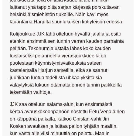
laittanut yhä tappioitta sarjan kärjessä porskuttavan
helsinkiläismiehistön tiukoille. Näin kävi myös
lauantaina Harjulla suurilukuisen kotiyleisön edessä.
Kotijoukkue JJK lähti otteluun hyvällä jalalla ja esitti
etenkin ensimmäisen tunnin verran kauden parhainta
peliään. Tekonurmialustalla lähes koko kauden
toistaiseksi pelanneella vierasjoukkueella oli
puolestaan käynnistymisvaikeuksia sateen
kastelemalla Harjun sametilla, eikä se saanut
juurikaan luotua todellista uhkaa yksittäisiä
väläytyksiä lukuun ottamatta ennen tunnin paikkeilla
tekemiään vaihtoja.
JJK saa otteluun salama-alun, kun ensimmäistä
kertaa avauskokoonpanoon nostettu
Eetu Venäläinen
on kärppänä paikalla, katkoo Gnistan-vahti
Jiri
Kosken
avauksen ja laittaa pallon tyhjään maaliin,
kun vasta alle viisi minuuttia on pelattu. Maalin