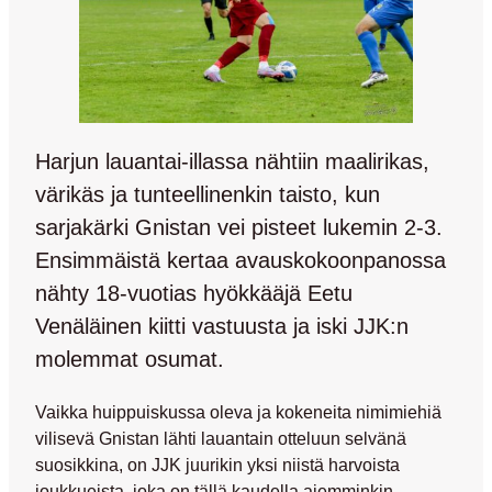
Harjun lauantai-illassa nähtiin maalirikas,
värikäs ja tunteellinenkin taisto, kun
sarjakärki Gnistan vei pisteet lukemin 2-3.
Ensimmäistä kertaa avauskokoonpanossa
nähty 18-vuotias hyökkääjä Eetu
Venäläinen kiitti vastuusta ja iski JJK:n
molemmat osumat.
Vaikka huippuiskussa oleva ja kokeneita nimimiehiä
vilisevä Gnistan lähti lauantain otteluun selvänä
suosikkina, on JJK juurikin yksi niistä harvoista
joukkueista, joka on tällä kaudella aiemminkin