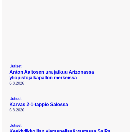
Uutiset
Anton Aaltosen ura jatkuu Arizonassa
yliopistojalkapallon merkeissä
6.8.2026
Uutiset
Karvas 2-1-tappio Salossa
6.8.2026
Uutiset
Keskiviikkoillan vieraspelissä vastassa SalPa