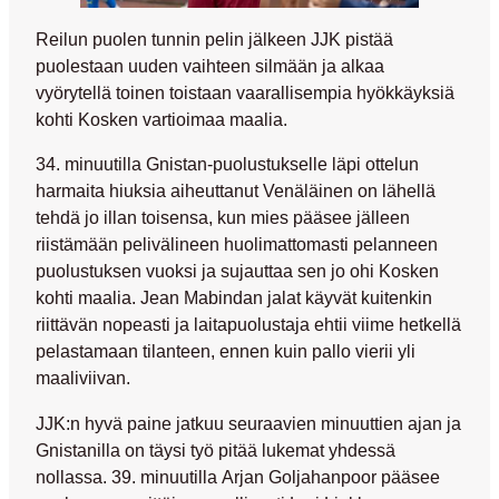
Reilun puolen tunnin pelin jälkeen JJK pistää
puolestaan uuden vaihteen silmään ja alkaa
vyörytellä toinen toistaan vaarallisempia hyökkäyksiä
kohti Kosken vartioimaa maalia.
34. minuutilla Gnistan-puolustukselle läpi ottelun
harmaita hiuksia aiheuttanut Venäläinen on lähellä
tehdä jo illan toisensa, kun mies pääsee jälleen
riistämään pelivälineen huolimattomasti pelanneen
puolustuksen vuoksi ja sujauttaa sen jo ohi Kosken
kohti maalia.
Jean Mabindan
jalat käyvät kuitenkin
riittävän nopeasti ja laitapuolustaja ehtii viime hetkellä
pelastamaan tilanteen, ennen kuin pallo vierii yli
maaliviivan.
JJK:n hyvä paine jatkuu seuraavien minuuttien ajan ja
Gnistanilla on täysi työ pitää lukemat yhdessä
nollassa. 39. minuutilla
Arjan Goljahanpoor
pääsee