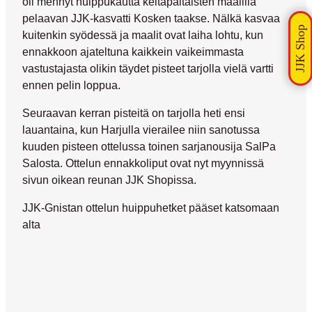
oli mennyt huippukautta keltapaitaisten maalilla
pelaavan JJK-kasvatti Kosken taakse. Nälkä kasvaa
kuitenkin syödessä ja maalit ovat laiha lohtu, kun
ennakkoon ajateltuna kaikkein vaikeimmasta
vastustajasta olikin täydet pisteet tarjolla vielä vartti
ennen pelin loppua.
Seuraavan kerran pisteitä on tarjolla heti ensi
lauantaina, kun Harjulla vierailee niin sanotussa
kuuden pisteen ottelussa toinen sarjanousija SalPa
Salosta. Ottelun ennakkoliput ovat nyt myynnissä
sivun oikean reunan JJK Shopissa.
JJK-Gnistan ottelun huippuhetket pääset katsomaan
alta