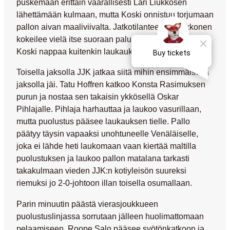
puskemaan erittäin vaarallisesti
Lari Liukkosen
lähettämään kulmaan, mutta Koski onnistuu torjumaan
pallon aivan maaliviivalta. Jatkotilanteessa Liukkonen
kokeilee vielä itse suoraan paluupalloon vasurillaan,
Koski nappaa kuitenkin laukaukseen syliinsä.
Toisella jaksolla JJK jatkaa siitä mihin ensimmäisellä
jaksolla jäi.
Tatu Hoffren
katkoo
Konsta Rasimuksen
purun ja nostaa sen takaisin ykkösellä
Oskar
Pihlajalle
. Pihlaja harhauttaa ja laukoo vasurillaan,
mutta puolustus pääsee laukauksen tielle. Pallo
päätyy täysin vapaaksi unohtuneelle Venäläiselle,
joka ei lähde heti laukomaan vaan kiertää maltilla
puolustuksen ja laukoo pallon matalana tarkasti
takakulmaan vieden JJK:n kotiyleisön suureksi
riemuksi jo 2-0-johtoon illan toisella osumallaan.
Parin minuutin päästä vierasjoukkueen
puolustuslinjassa sorrutaan jälleen huolimattomaan
pelaamiseen.
Roope Salo
pääsee syötönkatkoon ja