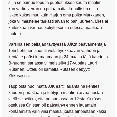
sillä se painuu lopulta puolustuksen kautta maaliin,
kun vartin verran on pelaamatta. Lopullisen niitin
iskee kukas muu kuin Harjun oma poika Markkanen,
joka viimeistelee tarkasti aivan tolpan juureen. Mies ei
kuitenkaan vanhan kotiyleisönsä edessä maaliaan
tuuleta.
Varsinaisen peliajan täyttyessä JJK:n päävalmentaja
Toni Lehtinen
suoritti vielä hyökkäävän vaihdon ja
kentälle pääsi kirmaamaan jo 24 maalia tällä kaudella
B-nuorten sarjassa viimeistellyt 17-vuotias
Lauri
Rutanen
. Ottelu oli samalla Rutasen debyytti
Ykkösessä.
Tappiosta huolimatta JJK esitti lauantaina kenties
kauden parastaan ja tehtyjen maalien arvoa nostaa
vielä se seikka, että pelaamassaan 12:sta Ykkösen
ottelussa Gnistan oli päästänyt ennen lauantain
kohtaamista vain viisi maalia, joista ainoastaan kaksi