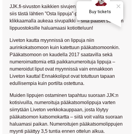
JJK.fi-sivuston kaikkien sivujen oikeassa laidassa on
siis tästä lähtien ”Osta lippuja”-painike, jota
klikkaamalla aukeaa sivupalkki – siitä pääset suoraan
lippuostoksille haluamaasi kotiotteluun!
Liveton kautta myynnissä on lippuja niin
aurinkokatsomoon kuin katettuun pääkatsomoonkin.
Pääkatsomoon on kaudella 2017 saatavilla sekä
numeroimattomia että paikkanumeroituja lippuja –
numeroidut liput ovat myynnissä vain ennakkoon
Liveton kautta! Ennakkoliput ovat totuttuun tapaan
edullisempia kuin portilta ostettuna.
Muiden lippujen ostaminen tapahtuu suoraan JJK:n
kotisivuilla, numeroituja pääkatsomolippuja varten
siirrytään Liveton verkkokauppaan, josta löytyy
pääkatsomon katsomokartta – siitä voit valita suoraan
haluamasi paikan. Numeroitujen pääkatsomolippujen
myynti päättyy 3,5 tuntia ennen ottelun alkua.