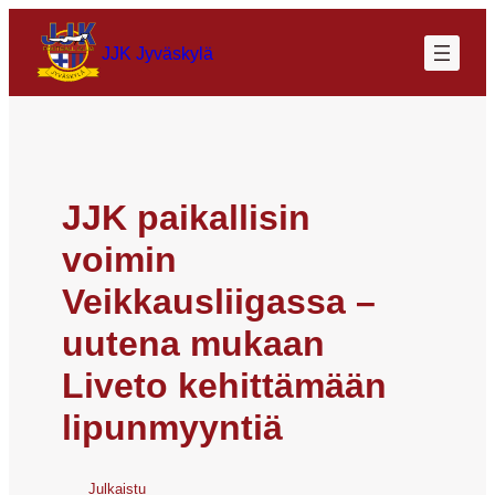
JJK Jyväskylä
JJK paikallisin
voimin
Veikkausliigassa –
uutena mukaan
Liveto kehittämään
lipunmyyntiä
Julkaistu