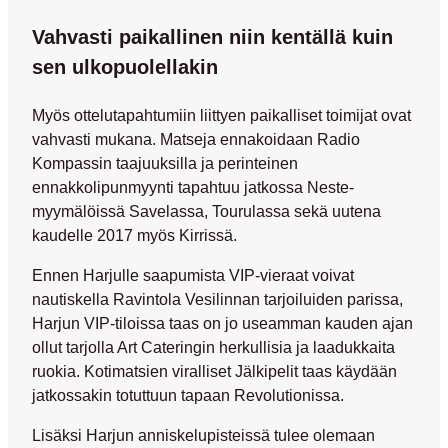
Vahvasti paikallinen niin kentällä kuin
sen ulkopuolellakin
Myös ottelutapahtumiin liittyen paikalliset toimijat ovat
vahvasti mukana. Matseja ennakoidaan Radio
Kompassin taajuuksilla ja perinteinen
ennakkolipunmyynti tapahtuu jatkossa Neste-
myymälöissä Savelassa, Tourulassa sekä uutena
kaudelle 2017 myös Kirrissä.
Ennen Harjulle saapumista VIP-vieraat voivat
nautiskella Ravintola Vesilinnan tarjoiluiden parissa,
Harjun VIP-tiloissa taas on jo useamman kauden ajan
ollut tarjolla Art Cateringin herkullisia ja laadukkaita
ruokia. Kotimatsien viralliset Jälkipelit taas käydään
jatkossakin totuttuun tapaan Revolutionissa.
Lisäksi Harjun anniskelupisteissä tulee olemaan