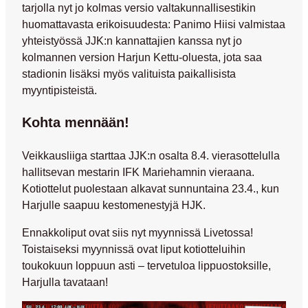
tarjolla nyt jo kolmas versio valtakunnallisestikin
huomattavasta erikoisuudesta: Panimo Hiisi valmistaa
yhteistyössä JJK:n kannattajien kanssa nyt jo
kolmannen version Harjun Kettu-oluesta, jota saa
stadionin lisäksi myös valituista paikallisista
myyntipisteistä.
Kohta mennään!
Veikkausliiga starttaa JJK:n osalta 8.4. vierasottelulla
hallitsevan mestarin IFK Mariehamnin vieraana.
Kotiottelut puolestaan alkavat sunnuntaina 23.4., kun
Harjulle saapuu kestomenestyjä HJK.
Ennakkoliput ovat siis nyt myynnissä Livetossa!
Toistaiseksi myynnissä ovat liput kotiotteluihin
toukokuun loppuun asti – tervetuloa lippuostoksille,
Harjulla tavataan!