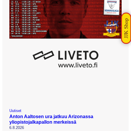
Uutiset
Anton Aaltosen ura jatkuu Arizonassa
yliopistojalkapallon merkeissä
6.8.2026