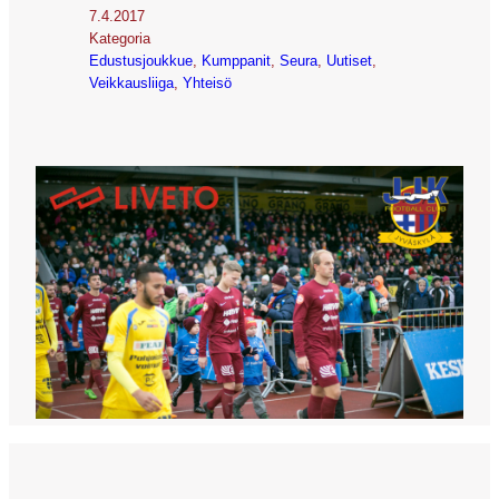
7.4.2017
Kategoria
Edustusjoukkue
, 
Kumppanit
, 
Seura
, 
Uutiset
, 
Veikkausliiga
, 
Yhteisö