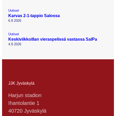
Uutiset
Karvas 2-1-tappio Salossa
6.8.2026
Uutiset
Keskiviikkoillan vieraspelissä vastassa SalPa
4.8.2026
JJK Jyväskylä
Harjun stadion
Ihantolantie 1
40720 Jyväskylä