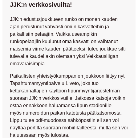
JJK:n verkkosivuilta!
JJK:n edustusjoukkueen runko on monen kauden
ajan perustunut vahvasti omiin kasvatteihin ja
paikallisiin pelaajiin. Vaikka useampikin
runkopelaajiin kuulunut oma kasvatti on vaihtanut
maisemia viime kauden päätteeksi, tulee joukkue silti
tulevalla kaudellakin olemaan yksi Veikkausliigan
omavaraisimpia.
Paikallisten yhteistyökumppanien joukkoon liittyy nyt
Tapahtumamyyntipalvelu Liveto, joka tuo
kettukannattajien käyttöön lipunmyyntijärjestelmän
suoraan JJK:n verkkosivuille. Jatkossa katsoja voikin
ostaa ennakkoon haluamansa lipun stadionille –
myös numeroidun paikan katetusta pääkatsomosta.
Lippu tulee pdf-muodossa sähköpostiin eli sen voi
näyttää portilla suoraan mobiililaitteesta, mutta sen voi
halutessaan myös tulostaa.