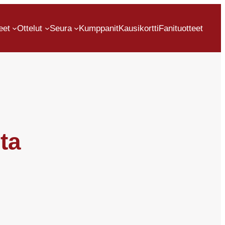
eet
Ottelut
Seura
Kumppanit
Kausikortti
Fanituotteet
ta