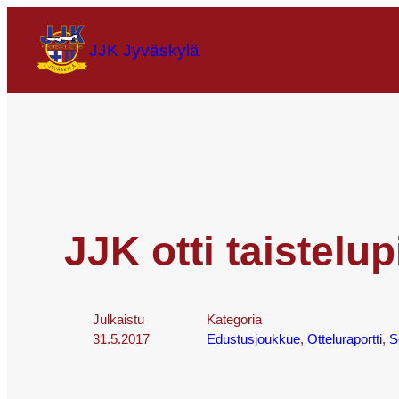
JJK Jyväskylä
JJK otti taistelu
Julkaistu
Kategoria
31.5.2017
Edustusjoukkue
, 
Otteluraportti
, 
S