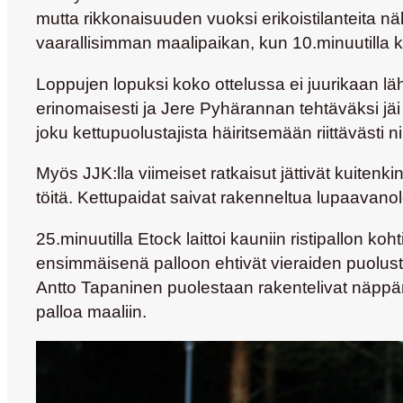
mutta rikkonaisuuden vuoksi erikoistilanteita nä
vaarallisimman maalipaikan, kun 10.minuutilla k
Loppujen lopuksi koko ottelussa ei juurikaan läh
erinomaisesti ja
Jere Pyhärannan
tehtäväksi jäi
joku kettupuolustajista häiritsemään riittävästi n
Myös JJK:lla viimeiset ratkaisut jättivät kuiten
töitä. Kettupaidat saivat rakenneltua lupaavanolois
25.minuutilla Etock laittoi kauniin ristipallon ko
ensimmäisenä palloon ehtivät vieraiden puolus
Antto Tapaninen
puolestaan rakentelivat näppär
palloa maaliin.