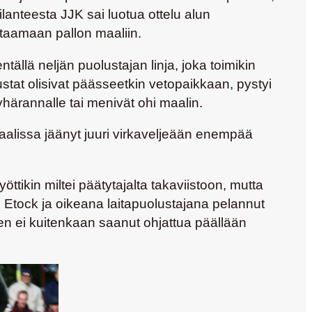
lanteesta JJK sai luotua ottelu alun
ttaamaan pallon maaliin.
ällä neljän puolustajan linja, joka toimikin
stat olisivat päässeetkin vetopaikkaan, pystyi
Pyhärannalle tai menivät ohi maalin.
lissa jäänyt juuri virkaveljeään enempää
yöttikin miltei päätytajalta takaviistoon, mutta
Etock ja oikeana laitapuolustajana pelannut
en
ei kuitenkaan saanut ohjattua päällään