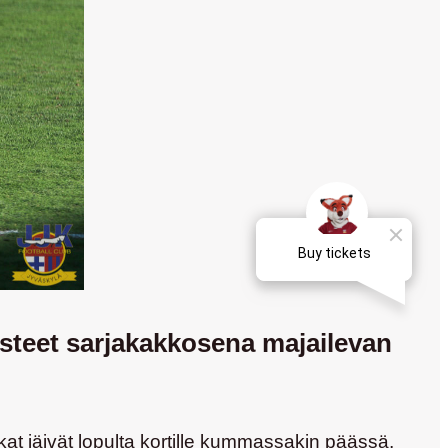
pisteet sarjakakkosena majailevan
kat jäivät lopulta kortille kummassakin päässä,