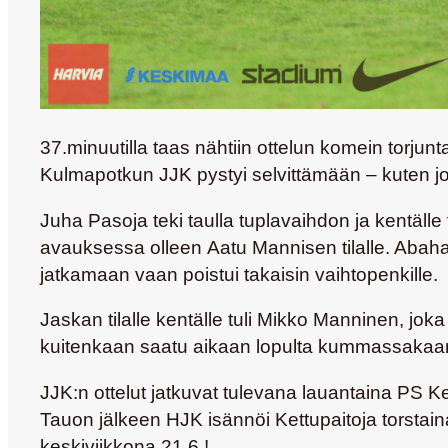
37.minuutilla taas nähtiin ottelun komein torju
Kulmapotkun JJK pystyi selvittämään – kuten jok
Juha Pasoja teki taulla tuplavaihdon ja kentälle 
avauksessa olleen
Aatu Mannisen
tilalle. Abah
jatkamaan vaan poistui takaisin vaihtopenkille.
Jaskan tilalle kentälle tuli
Mikko Manninen
, jok
kuitenkaan saatu aikaan lopulta kummassakaan le
JJK:n ottelut jatkuvat tulevana lauantaina PS Ke
Tauon jälkeen HJK isännöi Kettupaitoja torstain
keskiviikkona 21.6.!