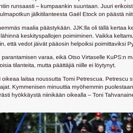
htiin runsaasti – kumpaankin suuntaan. Juuri erikoisti
ulmapotkun jälkitilanteesta
Gaël Etock
on päästä nii
emmäs maalia päästykään. JJK:lla oli tällä kertaa kent
 lähinnä keskityspallojen poimiminen. Vaikka keltamu
iin, että vedot jäivät pääosin helpoiksi poimittaviksi 
kin parantamisen varaa, eikä
Otso Virtaselle
KuPS:n maa
ia tilanteita, mutta päättäjiä niille ei löytynyt.
hti oikeaa laitaa noussutta
Tomi Petrescua
. Petrescu s
tajat. Kymmenisen minuuttia myöhemmin puolestaan 
ästi hyökkäystä niinikään oikealla –
Toni Tahvanain