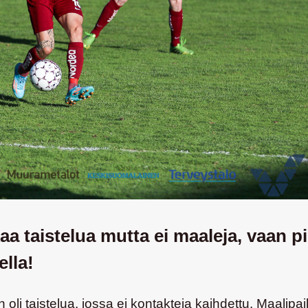
kaa taistelua mutta ei maaleja, vaan 
ella!
li taistelua, jossa ei kontakteja kaihdettu. Maalipai