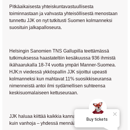
Pitkäaikaisesta yhteiskuntavastuullisesta
toiminnastaan ja vahvasta yhteisöllisestä menostaan
tunnettu JJK on nyt tutkitusti Suomen kolmanneksi
suosituin jalkapalloseura.
Helsingin Sanomien TNS Gallupilla teettämässä
tutkimuksessa haastateltiin kesäkuussa 936 ihmistä
ikähaarukalla 18-74 vuotta ympäri Manner-Suomea.
HJK:n viedessä ykköspallin JJK sijoittui upeasti
kolmanneksi kun mahtavat 11% suosikkiseuransa
nimenneistä antoi ilmi sydämellisen suhteensa
keskisuomalaiseen kettuseuraan.
JJK haluaa kiittää kaikkia kannattajiaan – niin uusia
kuin vanhoja – yhdessä mennään nyt ja aina!