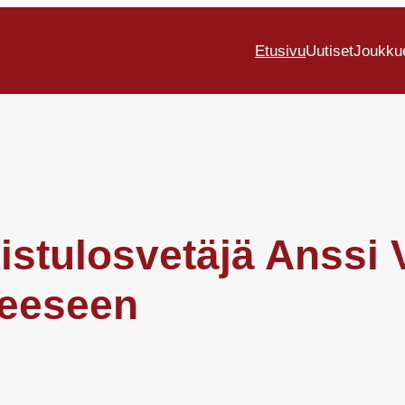
Etusivu
Uutiset
Joukku
stulosvetäjä Anssi V
ueeseen