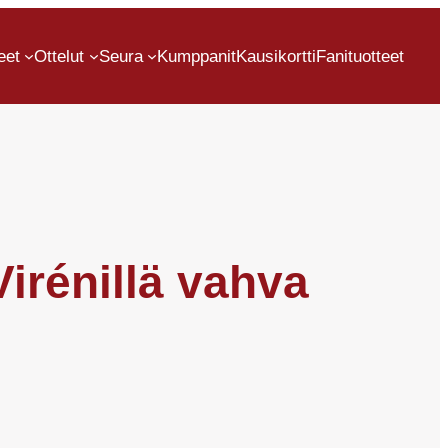
eet
Ottelut
Seura
Kumppanit
Kausikortti
Fanituotteet
irénillä vahva