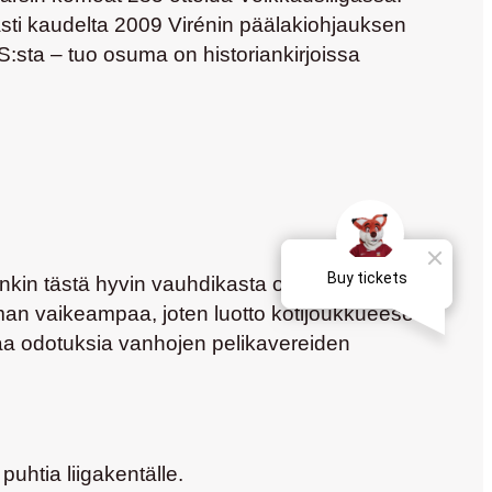
ti kaudelta 2009 Virénin päälakiohjauksen
S:sta – tuo osuma on historiankirjoissa
nkin tästä hyvin vauhdikasta ottelua, etenkin
eman vaikeampaa, joten luotto kotijoukkueeseen
ataa odotuksia vanhojen pelikavereiden
puhtia liigakentälle.