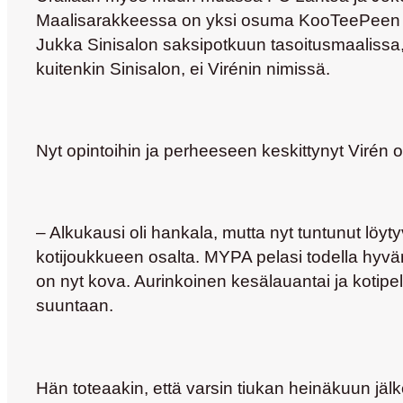
Maalisarakkeessa on yksi osuma KooTeePeen pa
Jukka Sinisalon
saksipotkuun tasoitusmaalissa,
kuitenkin Sinisalon, ei Virénin nimissä.
Nyt opintoihin ja perheeseen keskittynyt Virén on
– Alkukausi oli hankala, mutta nyt tuntunut löyt
kotijoukkueen osalta. MYPA pelasi todella hyvä
on nyt kova. Aurinkoinen kesälauantai ja kotipe
suuntaan.
Hän toteaakin, että varsin tiukan heinäkuun jälke