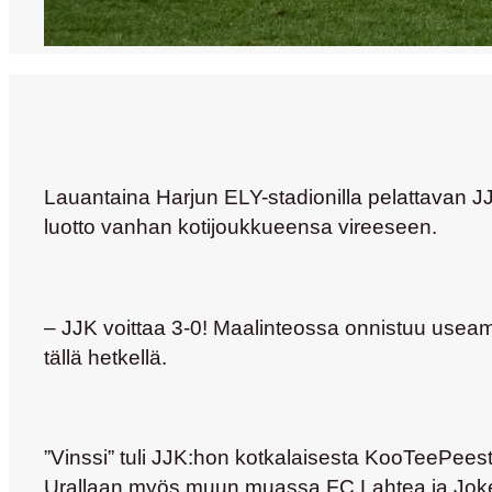
Lauantaina Harjun ELY-stadionilla pelattavan J
luotto vanhan kotijoukkueensa vireeseen.
– JJK voittaa 3-0! Maalinteossa onnistuu useamp
tällä hetkellä.
”Vinssi” tuli JJK:hon kotkalaisesta KooTeePeestä 
Urallaan myös muun muassa FC Lahtea ja Jokerei