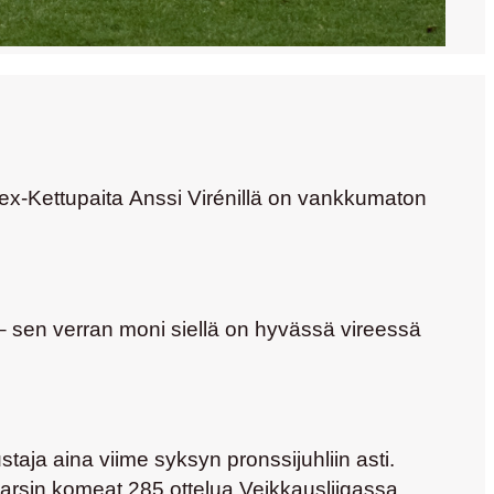
 ex-Kettupaita
Anssi Virénillä
on vankkumaton
 – sen verran moni siellä on hyvässä vireessä
staja aina viime syksyn pronssijuhliin asti.
arsin komeat 285 ottelua Veikkausliigassa.