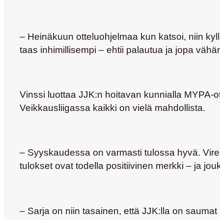
– Heinäkuun otteluohjelmaa kun katsoi, niin kyllä
taas inhimillisempi – ehtii palautua ja jopa vähä
Vinssi luottaa JJK:n hoitavan kunnialla MYPA-
Veikkausliigassa kaikki on vielä mahdollista.
– Syyskaudessa on varmasti tulossa hyvä. Vire
tulokset ovat todella positiivinen merkki – ja j
– Sarja on niin tasainen, että JJK:lla on saumat