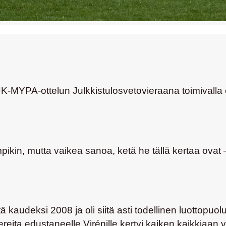
JK-MYPA-ottelun Julkkistulosvetovieraana toimivalla
ikin, mutta vaikea sanoa, ketä he tällä kertaa ovat
kaudeksi 2008 ja oli siitä asti todellinen luottopuolu
ta edustaneelle Virénille kertyi kaiken kaikkiaan v