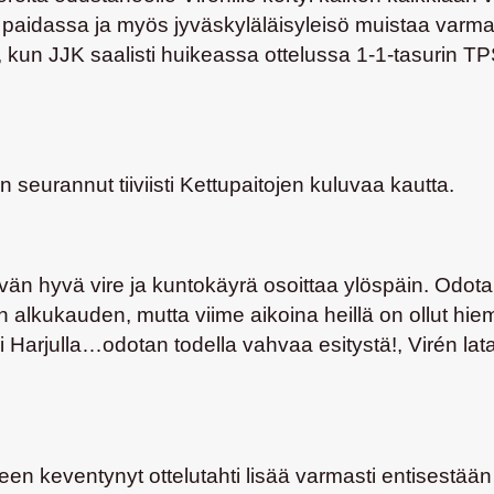
idassa ja myös jyväskyläläisyleisö muistaa varmas
 kun JJK saalisti huikeassa ottelussa 1-1-tasurin TP
 seurannut tiiviisti Kettupaitojen kuluvaa kautta.
yvän hyvä vire ja kuntokäyrä osoittaa ylöspäin. Odota
n alkukauden, mutta viime aikoina heillä on ollut hi
li Harjulla…odotan todella vahvaa esitystä!, Virén l
en keventynyt ottelutahti lisää varmasti entisestään 