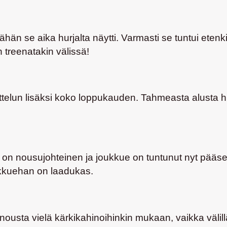
hän se aika hurjalta näytti. Varmasti se tuntui etenki
n treenatakin välissä!
ottelun lisäksi koko loppukauden. Tahmeasta alusta
 on nousujohteinen ja joukkue on tuntunut nyt pääse
oukkuehan on laadukas.
 nousta vielä kärkikahinoihinkin mukaan, vaikka välill