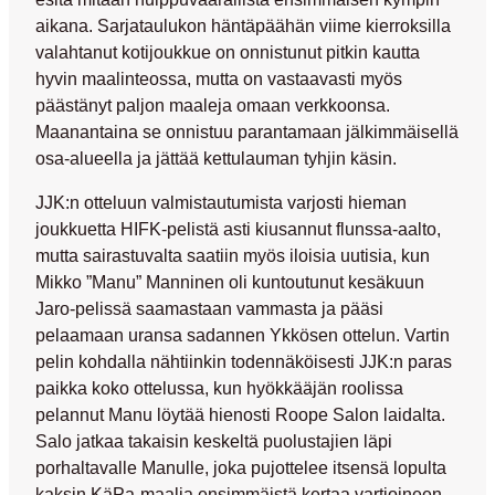
aikana. Sarjataulukon häntäpäähän viime kierroksilla
valahtanut kotijoukkue on onnistunut pitkin kautta
hyvin maalinteossa, mutta on vastaavasti myös
päästänyt paljon maaleja omaan verkkoonsa.
Maanantaina se onnistuu parantamaan jälkimmäisellä
osa-alueella ja jättää kettulauman tyhjin käsin.
JJK:n otteluun valmistautumista varjosti hieman
joukkuetta HIFK-pelistä asti kiusannut flunssa-aalto,
mutta sairastuvalta saatiin myös iloisia uutisia, kun
Mikko ”Manu” Manninen
oli kuntoutunut kesäkuun
Jaro-pelissä saamastaan vammasta ja pääsi
pelaamaan uransa sadannen Ykkösen ottelun. Vartin
pelin kohdalla nähtiinkin todennäköisesti JJK:n paras
paikka koko ottelussa, kun hyökkääjän roolissa
pelannut Manu löytää hienosti
Roope Salon
laidalta.
Salo jatkaa takaisin keskeltä puolustajien läpi
porhaltavalle Manulle, joka pujottelee itsensä lopulta
kaksin KäPa-maalia ensimmäistä kertaa vartioineen