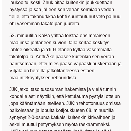
laukoo tulisesti. Zhuk pitää kuitenkin joukkuettaan
pystyssä ja saa jälleen sen verran sormiaan vedon
tielle, että takanurkkaa kohti suuntautunut veto painuu
ohi vasemman takatolpan juurelta.
52. minuutilla KäPa yrittää toistaa ensimmäiseen
maaliinsa johtaneen kuvion, tällä kertaa keskitys
lähtee oikealta ja Yli-Hietanen kyttää vasemmalla
takatolpalla.
Antti Åke
pääsee kuitenkin sen verran
häiritsemään, ettei mies pääse vapaasti puskemaan ja
Viljala on hereillä jatkotilanteessa estäen
maalintekoyrityksen reboundista.
JJK jatkoi tasoitusosuman hakemista ja vielä tunnin
kohdalle asti näyttikin, että kettulauma pystyisi ottelun
jopa kääntämään itselleen. JJK:n tehottomuus omissa
paikoissaan ja lopulta kotijoukkueen 68. minuutilla
syntynyt 2-0-osuma katkaisi kuitenkin kirivaiheen ja
askel muuttui pettymyksen myötä raskaammaksi.