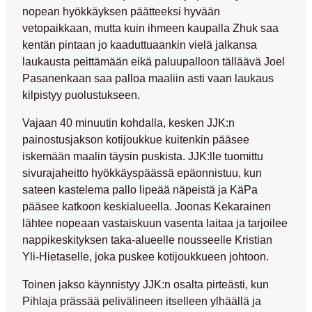
nopean hyökkäyksen päätteeksi hyvään
vetopaikkaan, mutta kuin ihmeen kaupalla Zhuk saa
kentän pintaan jo kaaduttuaankin vielä jalkansa
laukausta peittämään eikä paluupalloon tälläävä
Joel
Pasanenkaan
saa palloa maaliin asti vaan laukaus
kilpistyy puolustukseen.
Vajaan 40 minuutin kohdalla, kesken JJK:n
painostusjakson kotijoukkue kuitenkin pääsee
iskemään maalin täysin puskista. JJK:lle tuomittu
sivurajaheitto hyökkäyspäässä epäonnistuu, kun
sateen kastelema pallo lipeää näpeistä ja KäPa
pääsee katkoon keskialueella.
Joonas Kekarainen
lähtee nopeaan vastaiskuun vasenta laitaa ja tarjoilee
nappikeskityksen taka-alueelle nousseelle
Kristian
Yli-Hietaselle
, joka puskee kotijoukkueen johtoon.
Toinen jakso käynnistyy JJK:n osalta pirteästi, kun
Pihlaja prässää pelivälineen itselleen ylhäällä ja