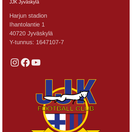
JJK Jyväskylä
Harjun stadion
Ihantolantie 1
40720 Jyväskylä
Y-tunnus: 1647107-7
Instagram
Facebook
YouTube