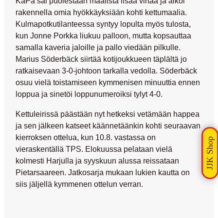
KäPa sai puolestaan maalista lisää virtaa ja alkoi
rakennella omia hyökkäyksiään kohti kettumaalia.
Kulmapotkutilanteessa syntyy lopulta myös tulosta,
kun
Jonne Porkka
liukuu palloon, mutta kopsauttaa
samalla kaveria jaloille ja pallo viedään pilkulle.
Marius Söderbäck
siirtää kotijoukkueen täplältä jo
ratkaisevaan 3-0-johtoon tarkalla vedolla. Söderbäck
osuu vielä toistamiseen kymmenisen minuuttia ennen
loppua ja sinetöi loppunumeroiksi tylyt 4-0.
Kettuleirissä päästään nyt hetkeksi vetämään happea
ja sen jälkeen katseet käännetäänkin kohti seuraavan
kierroksen ottelua, kun 10.8. vastassa on
vieraskentällä TPS. Elokuussa pelataan vielä
kolmesti Harjulla ja syyskuun alussa reissataan
Pietarsaareen. Jatkosarja mukaan lukien kautta on
siis jäljellä kymmenen ottelun verran.