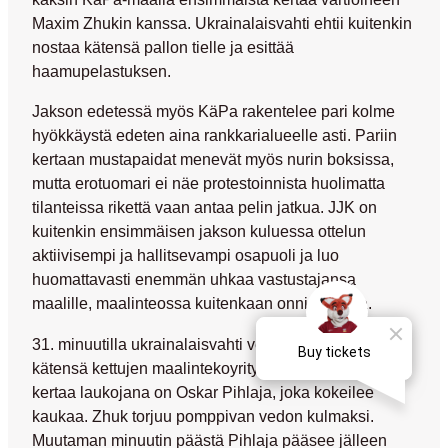
Maxim Zhukin
kanssa. Ukrainalaisvahti ehtii kuitenkin
nostaa kätensä pallon tielle ja esittää
haamupelastuksen.
Jakson edetessä myös KäPa rakentelee pari kolme
hyökkäystä edeten aina rankkarialueelle asti. Pariin
kertaan mustapaidat menevät myös nurin boksissa,
mutta erotuomari ei näe protestoinnista huolimatta
tilanteissa rikettä vaan antaa pelin jatkua. JJK on
kuitenkin ensimmäisen jakson kuluessa ottelun
aktiivisempi ja hallitsevampi osapuoli ja luo
huomattavasti enemmän uhkaa vastustajansa
maalille, maalinteossa kuitenkaan onnistumatta.
31. minuutilla ukrainalaisvahti venyttää jälleen
kätensä kettujen maalintekoyrityksen väliin. Tällä
kertaa laukojana on
Oskar Pihlaja
, joka kokeilee
kaukaa. Zhuk torjuu pomppivan vedon kulmaksi.
Muutaman minuutin päästä Pihlaja pääsee jälleen