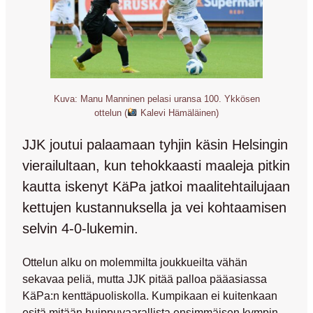
Kuva: Manu Manninen pelasi uransa 100. Ykkösen
ottelun (
Kalevi Hämäläinen)
JJK joutui palaamaan tyhjin käsin Helsingin
vierailultaan, kun tehokkaasti maaleja pitkin
kautta iskenyt KäPa jatkoi maalitehtailujaan
kettujen kustannuksella ja vei kohtaamisen
selvin 4-0-lukemin.
Ottelun alku on molemmilta joukkueilta vähän
sekavaa peliä, mutta JJK pitää palloa pääasiassa
KäPa:n kenttäpuoliskolla. Kumpikaan ei kuitenkaan
esitä mitään huippuvaarallista ensimmäisen kympin