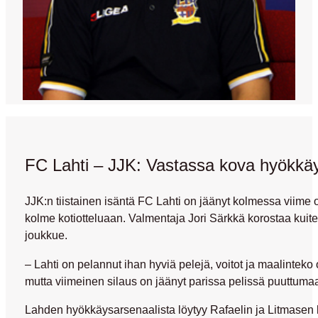
FC Lahti – JJK: Vastassa kova hyökkä
JJK:n tiistainen isäntä FC Lahti on jäänyt kolmessa viime 
kolme kotiotteluaan. Valmentaja Jori Särkkä korostaa kuiten
joukkue.
– Lahti on pelannut ihan hyviä pelejä, voitot ja maalinteko o
mutta viimeinen silaus on jäänyt parissa pelissä puuttuma
Lahden hyökkäysarsenaalista löytyy Rafaelin ja Litmasen ka