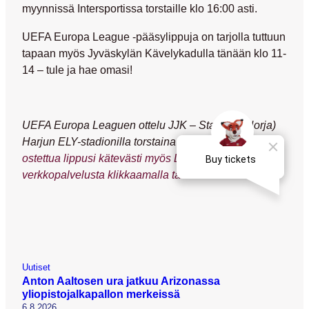
myynnissä Intersportissa torstaille klo 16:00 asti.
UEFA Europa League -pääsylippuja on tarjolla tuttuun
tapaan myös Jyväskylän Kävelykadulla tänään klo 11-
14 – tule ja hae omasi!
UEFA Europa Leaguen ottelu JJK – Stabaek (Norja)
Harjun ELY-stadionilla torstaina 5.7. klo 19:00 –
saat
ostettua lippusi kätevästi myös Lippupalvelun
verkkopalvelusta klikkaamalla tästä!
Uutiset
Anton Aaltosen ura jatkuu Arizonassa
yliopistojalkapallon merkeissä
6.8.2026