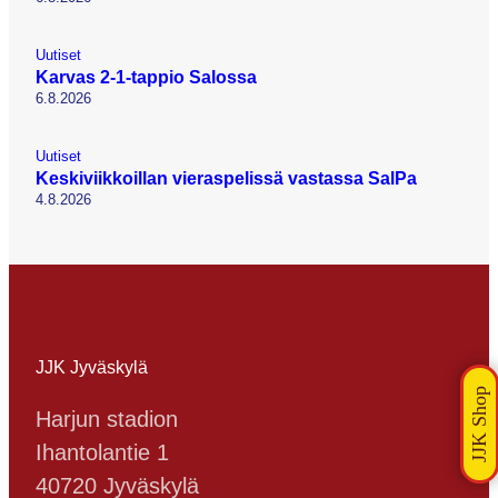
Uutiset
Karvas 2-1-tappio Salossa
6.8.2026
Uutiset
Keskiviikkoillan vieraspelissä vastassa SalPa
4.8.2026
JJK Jyväskylä
Harjun stadion
Ihantolantie 1
40720 Jyväskylä