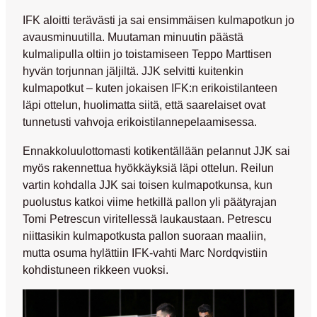
IFK aloitti terävästi ja sai ensimmäisen kulmapotkun jo
avausminuutilla. Muutaman minuutin päästä
kulmalipulla oltiin jo toistamiseen
Teppo Marttisen
hyvän torjunnan jäljiltä. JJK selvitti kuitenkin
kulmapotkut – kuten jokaisen IFK:n erikoistilanteen
läpi ottelun, huolimatta siitä, että saarelaiset ovat
tunnetusti vahvoja erikoistilannepelaamisessa.
Ennakkoluulottomasti kotikentällään pelannut JJK sai
myös rakennettua hyökkäyksiä läpi ottelun. Reilun
vartin kohdalla JJK sai toisen kulmapotkunsa, kun
puolustus katkoi viime hetkillä pallon yli päätyrajan
Tomi Petrescun
viritellessä laukaustaan. Petrescu
niittasikin kulmapotkusta pallon suoraan maaliin,
mutta osuma hylättiin IFK-vahti
Marc Nordqvistiin
kohdistuneen rikkeen vuoksi.