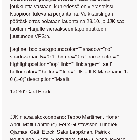
joukkuetta vastaan, kun edessä on vierasreissu
Kuopioon tulevana perjantaina. Veikkausliigan
päätöskierros pelataan lauantaina 28.10. ja JJK saa
tuolloin Harjulle vieraakseen tappioputkeen
juuttuneen VPS:n.
[tagline_box backgroundcolor=”” shadow=”no”
shadowopacity=”0.1″ border=”0px” bordercolor=””
highlightposition=”top” link=”” linktarget=”_self”
buttoncolor=”” button=”” title=”JJK – IFK Mariehamn 1-
0 (1-0)” description=”Maalit:
1-0 30′ Gaël Etock
JJK:n avauskokoonpano: Teppo Marttinen, Honar
Abdi, Matti Lähitie (c), Felix Gustavsson, Hindrek
Ojamaa, Gaël Etock, Saku Leppänen, Patrick
Poutiainen, Samu Suoraniemi (90+3′), Sasa Jovovic,