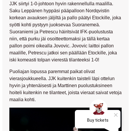
JJK siirtyi 1-0-johtoon hyvin rakennellulla maalilla.
Saku Leppänen
hyppäsi pääpalloon Nordqvistin
korkean avauksen jäljiltä ja pallo päätyi Etockille, joka
syötti kohti pystyyn juoksevaa Suoranemeä.
Suoraniemi ja Petrescu häiritsivät IFK-puolustusta
niin, että purku jäi osoitteettomaksi ja tällä kertaa
pallon poimi oikealla Jovovic. Jovovic laittoi pallon
maalille, Petrescu jatkoi sen päällään Etockille, joka
iski komeasti tolpan vierestä tilanteeksi 1-0!
Puoliajan lopussa paremmat paikat olivat
vierasjoukkueella. JJK kuitenkin taisteli läpi ottelun
hyvin ja yhtenäisesti ja Marttinen puolustuksineen
hoiteli kuitenkin ne tilanteet, joista vieraat saivat vetoja
maalia kohti.