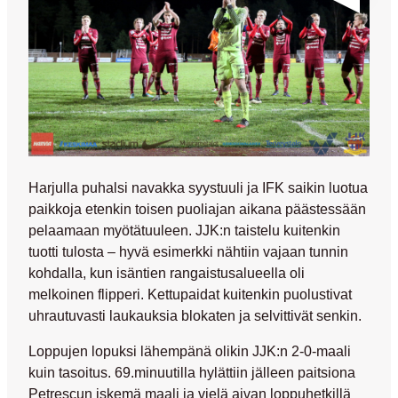
Harjulla puhalsi navakka syystuuli ja IFK saikin luotua
paikkoja etenkin toisen puoliajan aikana päästessään
pelaamaan myötätuuleen. JJK:n taistelu kuitenkin
tuotti tulosta – hyvä esimerkki nähtiin vajaan tunnin
kohdalla, kun isäntien rangaistusalueella oli
melkoinen flipperi. Kettupaidat kuitenkin puolustivat
uhrautuvasti laukauksia blokaten ja selvittivät senkin.
Loppujen lopuksi lähempänä olikin JJK:n 2-0-maali
kuin tasoitus. 69.minuutilla hylättiin jälleen paitsiona
Petrescun iskemä maali ja vielä aivan loppuhetkillä