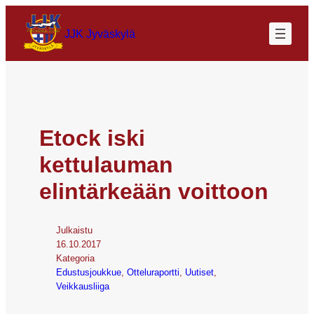
JJK Jyväskylä
Etock iski
kettulauman
elintärkeään voittoon
Julkaistu
16.10.2017
Kategoria
Edustusjoukkue
, 
Otteluraportti
, 
Uutiset
, 
Veikkausliiga