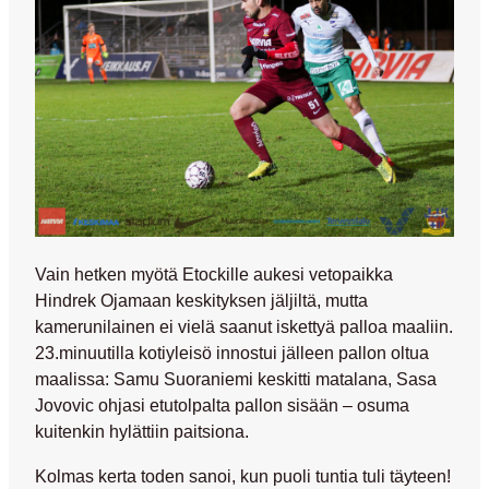
Vain hetken myötä Etockille aukesi vetopaikka
Hindrek Ojamaan
keskityksen jäljiltä, mutta
kamerunilainen ei vielä saanut iskettyä palloa maaliin.
23.minuutilla kotiyleisö innostui jälleen pallon oltua
maalissa:
Samu Suoraniemi
keskitti matalana,
Sasa
Jovovic
ohjasi etutolpalta pallon sisään – osuma
kuitenkin hylättiin paitsiona.
Kolmas kerta toden sanoi, kun puoli tuntia tuli täyteen!