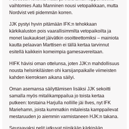
vaihtomies
Aatu Manninen
nousi vetopaikkaan, mutta
Nordvist veti pidemmän korren.
JJK pystyi hyvin pitämään IFK:n tehokkaan
kärkikaluston pois vaarallisimmilta vetopaikoilta ja
monet laukaukset jäivätkin osoitteettomiksi – mainiota
kautta pelaavan Marttisen ei tällä kertaa tarvinnut
esitellä kaikkein komeimpia gamesavereitaan.
HIFK hävisi oman ottelunsa, joten JJK:n mahdollisuus
nousta helsinkiläisten ohi karsijanpaikalle viimeisten
kahden kierroksen aikana säilyi.
Oman asemansa säilyttämisen lisäksi JJK sekoitti
samalla myös mitalikamppailua jo toista kertaa
putkeen: torstaina Harjulla nollille jäi Ilves, nyt IFK
Mariehamn, joista kummatkin mitaleista kamppailevat
mestaruuden jo aiemmin varmistaneen HJK:n takana.
Seuraavaksi pelit jatkuvat niinikään kärkipään