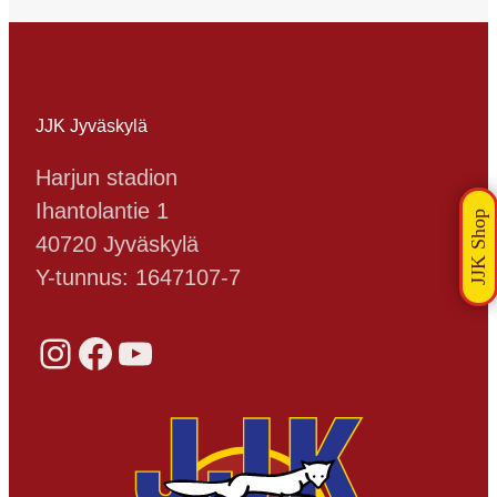
JJK Jyväskylä
Harjun stadion
Ihantolantie 1
40720 Jyväskylä
Y-tunnus: 1647107-7
Instagram
Facebook
YouTube