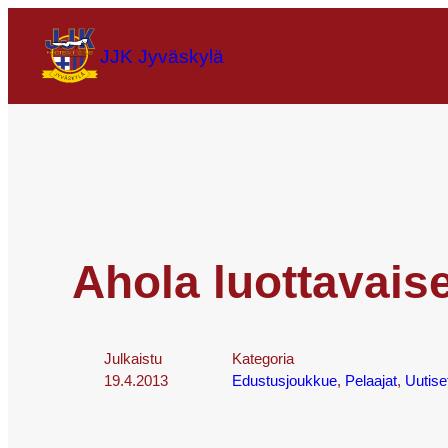
JJK Jyväskylä
Ahola luottavais
Julkaistu
Kategoria
19.4.2013
Edustusjoukkue
, 
Pelaajat
, 
Uutise