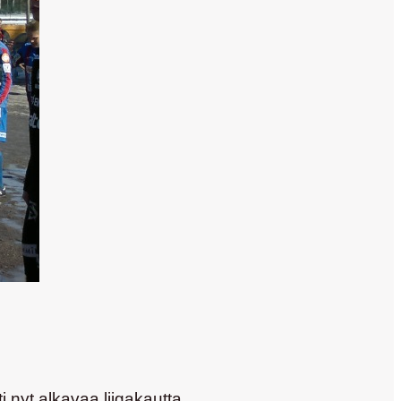
 nyt alkavaa liigakautta.