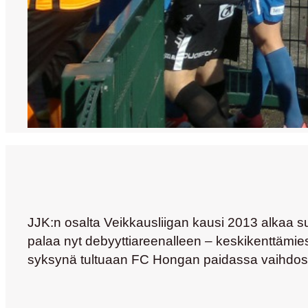
JJK:n osalta Veikkausliigan kausi 2013 alkaa s
palaa nyt debyyttiareenalleen – keskikenttämie
syksynä tultuaan FC Hongan paidassa vaihdost