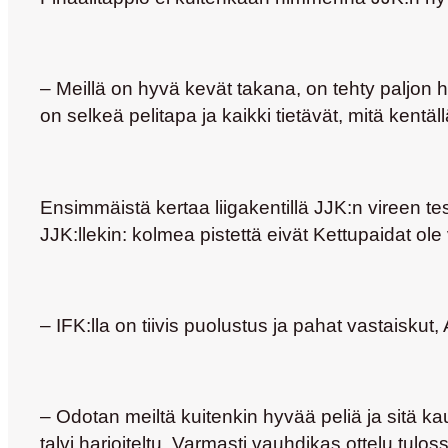
– Meillä on hyvä kevät takana, on tehty paljon ho
on selkeä pelitapa ja kaikki tietävät, mitä kentäl
Ensimmäistä kertaa liigakentillä JJK:n vireen t
JJK:llekin: kolmea pistettä eivät Kettupaidat 
– IFK:lla on tiivis puolustus ja pahat vastaiskut,
– Odotan meiltä kuitenkin hyvää peliä ja sitä kau
talvi harjoiteltu. Varmasti vauhdikas ottelu tulossa