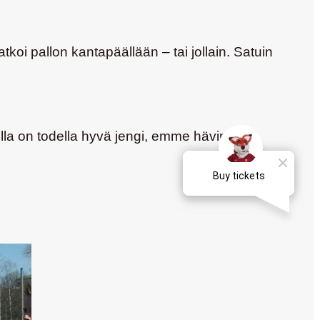
jatkoi pallon kantapäällään – tai jollain. Satuin
hdella on todella hyvä jengi, emme hävinneet