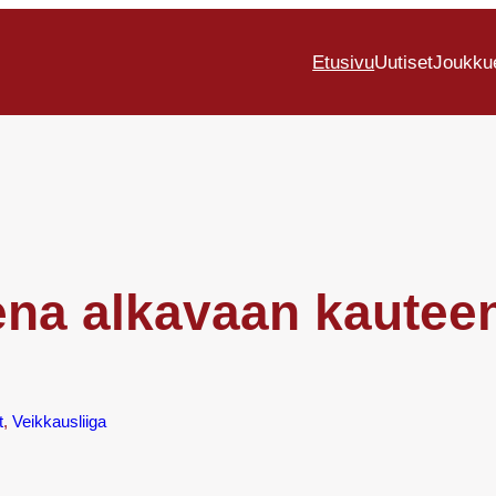
Etusivu
Uutiset
Joukku
ena alkavaan kautee
t
, 
Veikkausliiga