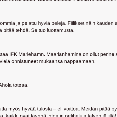
mmia ja pelattu hyviä pelejä. Fiilikset näin kauden all
lä pitää tehdä. Se tuo luottamusta.
estaa IFK Mariehamn. Maarianhamina on ollut perineise
ole vielä onnistuneet mukaansa nappaamaan.
 Ahola toteaa.
tta myös hyvää tulosta – eli voittoa. Meidän pitää pys
, kaikki ovat täynnä intoa ja pelihaluja talven jäljiltä!