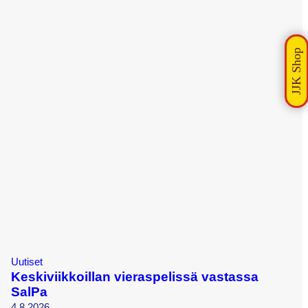
Uutiset
Keskiviikkoillan vieraspelissä vastassa
SalPa
4.8.2026