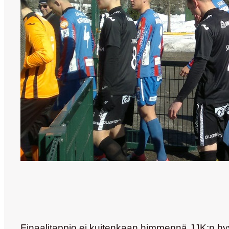
Finaalitappio ei kuitenkaan himmennä JJK:n hyvä