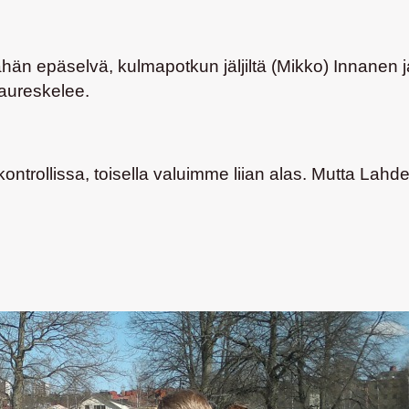
 vähän epäselvä, kulmapotkun jäljiltä
(Mikko) Innanen
naureskelee.
lä kontrollissa, toisella valuimme liian alas. Mutta La