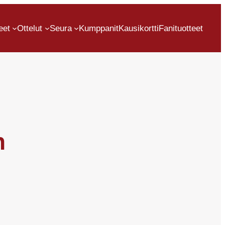
eet
Ottelut
Seura
Kumppanit
Kausikortti
Fanituotteet
n