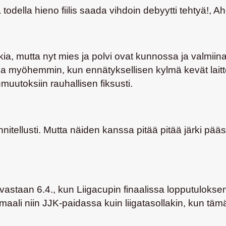
 todella hieno fiilis saada vihdoin debyytti tehtyä!, A
akia, mutta nyt mies ja polvi ovat kunnossa ja valmiin
ltua myöhemmin, kun ennätyksellisen kylmä kevät lai
uutoksiin rauhallisen fiksusti.
uunnitellusti. Mutta näiden kanssa pitää pitää järki pä
staan 6.4., kun Liigacupin finaalissa lopputuloksena
maali niin JJK-paidassa kuin liigatasollakin, kun tämä