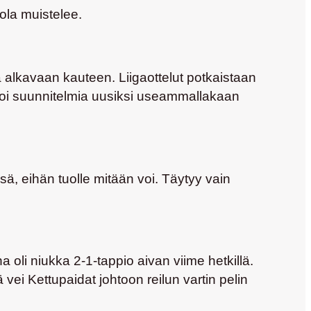
hola muistelee.
a alkavaan kauteen. Liigaottelut potkaistaan
ttoi suunnitelmia uusiksi useammallakaan
ässä, eihän tuolle mitään voi. Täytyy vain
 oli niukka 2-1-tappio aivan viime hetkillä.
 vei Kettupaidat johtoon reilun vartin pelin