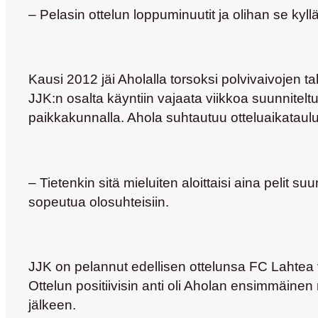
– Pelasin ottelun loppuminuutit ja olihan se kyllä
Kausi 2012 jäi Aholalla torsoksi polvivaivojen t
JJK:n osalta käyntiin vajaata viikkoa suunnite
paikkakunnalla. Ahola suhtautuu otteluaikataulum
– Tietenkin sitä mieluiten aloittaisi aina pelit s
sopeutua olosuhteisiin.
JJK on pelannut edellisen ottelunsa FC Lahtea va
Ottelun positiivisin anti oli Aholan ensimmäinen 
jälkeen.