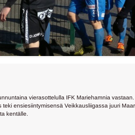
unnuntaina vierasottelulla IFK Mariehamnia vastaan.
s teki ensiesiintymisensä Veikkausliigassa juuri Maa
a kentälle.