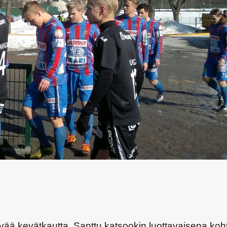
ä kevätkautta. Santtu katsookin luottavaisena kohti