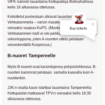
VIFK isännöi lauantaina Kettupaitoja Botniahallissa
kello 16 alkavassa ottelussa.
Kotiottelut puolestaan alkavat lauantaina 7.2.
Vehkalammella – varsin maukkaalla ottelulla, sillä
vieraaksi saapuu KuPS.
(Muokattu 3.2.:
Vehkalammen halli ei ole pelikunnossa vielä tulevana
viikonloppuna, joten A-nuorten ottelu pelataan
vieraskentällä Kuopiossa.)
B-nuoret Tampereelle
Myös B-nuoret ovat karsintojensa pohjoislohkossa. B-
nuorten karsinnat pelataan samalla kaavalla kuin A-
nuortenkin.
JJK:n osalta kausi starttaa lauantaina Tampereella:
Kettupaidat matkaavat TPV:n vieraaksi kello 16:30
alkavassa ottelussa.