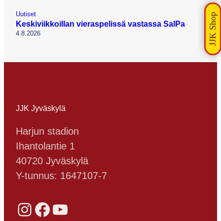
Uutiset
Keskiviikkoillan vieraspelissä vastassa SalPa
4.8.2026
JJK Jyväskylä
Harjun stadion
Ihantolantie 1
40720 Jyväskylä
Y-tunnus: 1647107-7
Instagram
Facebook
YouTube