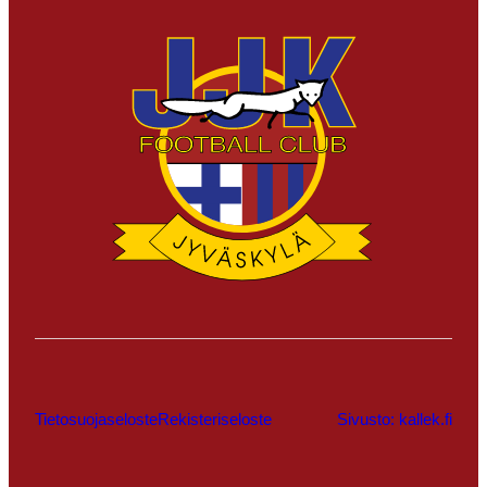
Tietosuojaseloste
Rekisteriseloste
Sivusto: kallek.fi