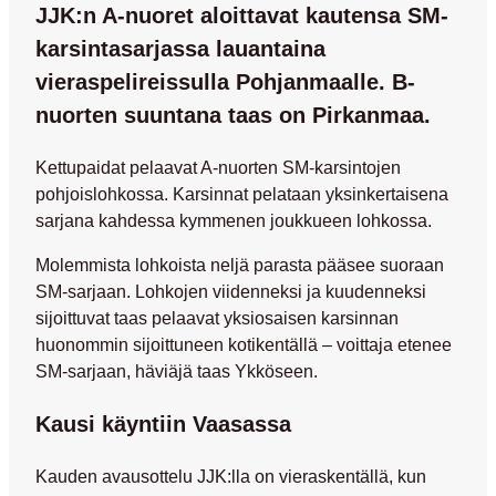
JJK:n A-nuoret aloittavat kautensa SM-
karsintasarjassa lauantaina
vieraspelireissulla Pohjanmaalle. B-
nuorten suuntana taas on Pirkanmaa.
Kettupaidat pelaavat A-nuorten SM-karsintojen
pohjoislohkossa. Karsinnat pelataan yksinkertaisena
sarjana kahdessa kymmenen joukkueen lohkossa.
Molemmista lohkoista neljä parasta pääsee suoraan
SM-sarjaan. Lohkojen viidenneksi ja kuudenneksi
sijoittuvat taas pelaavat yksiosaisen karsinnan
huonommin sijoittuneen kotikentällä – voittaja etenee
SM-sarjaan, häviäjä taas Ykköseen.
Kausi käyntiin Vaasassa
Kauden avausottelu JJK:lla on vieraskentällä, kun