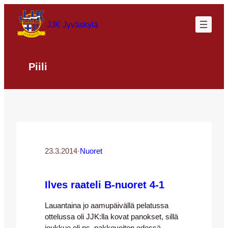
Siirry
sisältöön
JJK Jyväskylä
Piili
23.3.2014
·
Nuoret
Ilves raateli B-nuoret 4-1
Lauantaina jo aamupäivällä pelatussa
ottelussa oli JJK:lla kovat panokset, sillä