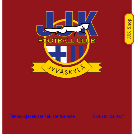
Tietosuojaseloste
Rekisteriseloste
Sivusto: kallek.fi