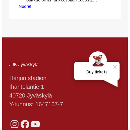
joukkue oli ns. pakkovoiton edessä.
Nuoret
Tavoitteena oli päästä karsijan paikalle,
jotta voisimme vielä taistella
paikastamme SM-sarjassa. Lataus ja
vireystaso olivat hyviä. Otteluun lähdettiin
vahvasti uskoen omiin mahdollisuuksiin.
Ottelu alkoikin lupaavasti Olli Piili
prässäsi tilanteen loppuun asti ja sai
maalivahdin häkeltymään jonka jälkeen
viimeisteli 1-0 JJK:lle…
JJK Jyväskylä
Harjun stadion
Ihantolantie 1
40720 Jyväskylä
Y-tunnus: 1647107-7
Instagram
Facebook
YouTube