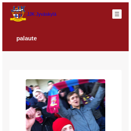
Siirry
sisältöön
JJK Jyväskylä
palaute