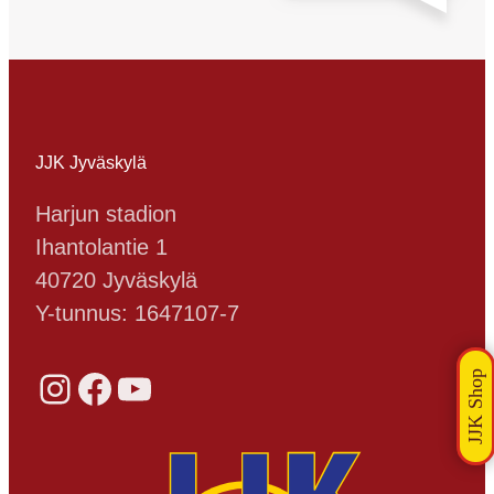
lauantaina 26.10. Toimiston puolella
teemmekin jo urakalla töitä emme
pelkästään kauden 2014 valmisteluja
ajatellen vaan koko JJK:n uuden
toimintastrategian eteen. Uudistettu
arvomaailma konkreettisine
yksityiskohtineen tullaan julkistamaan
JJK Jyväskylä
jahka kuluva…
Harjun stadion
Ihantolantie 1
40720 Jyväskylä
Y-tunnus: 1647107-7
Instagram
Facebook
YouTube