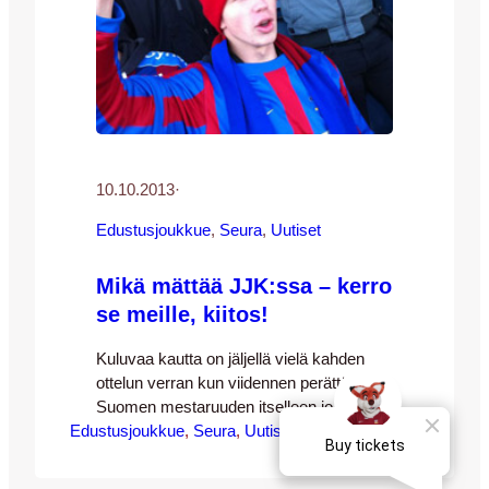
10.10.2013
·
Edustusjoukkue
, 
Seura
, 
Uutiset
Mikä mättää JJK:ssa – kerro
se meille, kiitos!
Kuluvaa kautta on jäljellä vielä kahden
ottelun verran kun viidennen perättäisen
Suomen mestaruuden itselleen jo
Edustusjoukkue
varmistanut HJK saapuu Jyväskylään
, 
Seura
, 
Uutiset
sunnuntaina 20.10. ja Kettulauma käy
päättämässä kautensa Myllykoskella