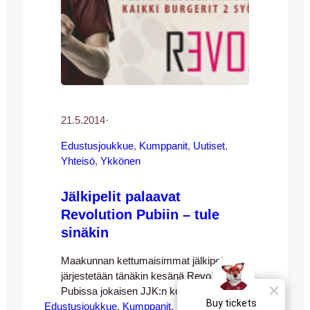
21.5.2014
·
Edustusjoukkue
, 
Kumppanit
, 
Uutiset
, 
Yhteisö
, 
Ykkönen
Jälkipelit palaavat
Revolution Pubiin – tule
sinäkin
Maakunnan kettumaisimmat jälkipelit
järjestetään tänäkin kesänä Revolution
Pubissa jokaisen JJK:n kotiottelun
Edustusjoukkue
jälkeen. Harjun hurmoksesta on lyhyt
, 
Kumppanit
, 
Uutiset
, 
Yhteisö
, 