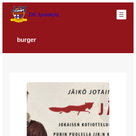
Siirry
sisältöön
JJK Jyväskylä
burger