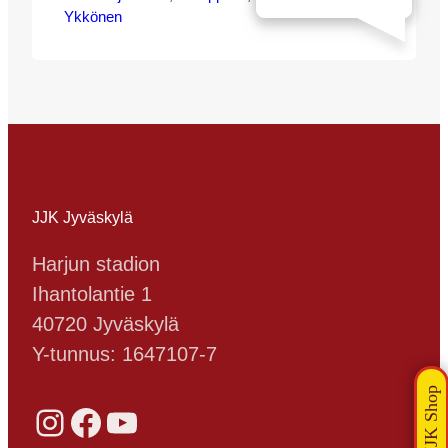
Ykkönen
reissu Kävelykadun ja Väinönkadun
kulmaukseen Revolution Pubin
jälkipeleihin jotka tarjoavat mannaa
jokaiselle jalkapallokannattajalle. Pubissa
puidaan juuri päättyneen pelin plussat &
miinukset ja paikan päälle tulee toki myös
pelaajavieraita kertomaan omat
näkemyksensä kenttätapahtumista.
Yleisö voi esittää pelaajille kysymyksiä ja
mahdollisuuksien…
JJK Jyväskylä
Harjun stadion
Ihantolantie 1
40720 Jyväskylä
Y-tunnus: 1647107-7
Instagram
Facebook
YouTube