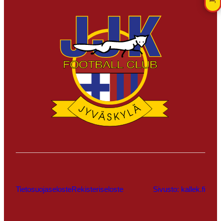
Tietosuojaseloste
Rekisteriseloste
Sivusto: kallek.fi