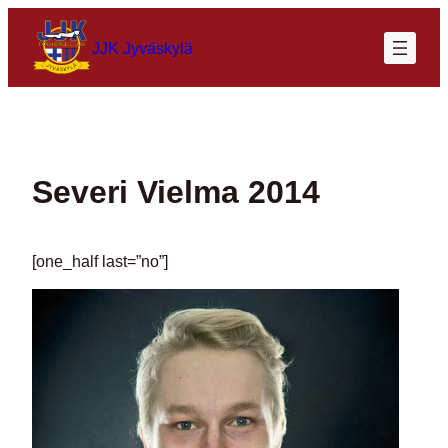
Siirry
sisältöön
JJK Jyväskylä
Severi Vielma 2014
[one_half last=”no”]