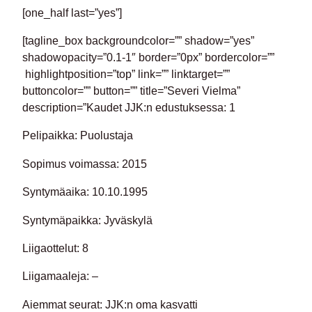
[one_half last=”yes”]
[tagline_box backgroundcolor=”” shadow=”yes”
shadowopacity=”0.1-1″ border=”0px” bordercolor=””
highlightposition=”top” link=”” linktarget=””
buttoncolor=”” button=”” title=”Severi Vielma”
description=”Kaudet JJK:n edustuksessa: 1
Pelipaikka: Puolustaja
Sopimus voimassa: 2015
Syntymäaika: 10.10.1995
Syntymäpaikka: Jyväskylä
Liigaottelut: 8
Liigamaaleja: –
Aiemmat seurat: JJK:n oma kasvatti