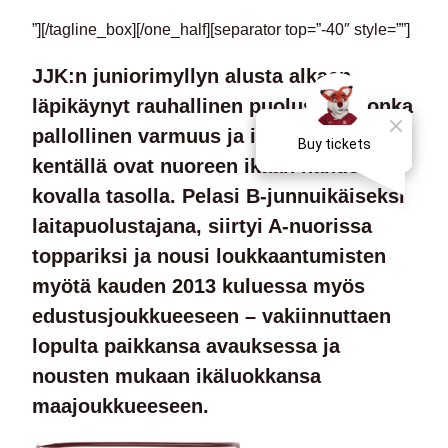
”][/tagline_box][/one_half][separator top=”-40″ style=””]
JJK:n juniorimyllyn alusta alkaen
läpikäynyt rauhallinen puolustaja, jonka
pallollinen varmuus ja itseluottamus
kentällä ovat nuoreen ikään nähden
kovalla tasolla. Pelasi B-junnuikäiseksi
laitapuolustajana, siirtyi A-nuorissa
toppariksi ja nousi loukkaantumisten
myötä kauden 2013 kuluessa myös
edustusjoukkueeseen – vakiinnuttaen
lopulta paikkansa avauksessa ja
nousten mukaan ikäluokkansa
maajoukkueeseen.