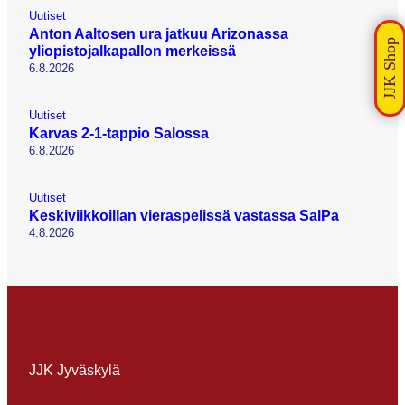
Uutiset
Anton Aaltosen ura jatkuu Arizonassa
yliopistojalkapallon merkeissä
6.8.2026
Uutiset
Karvas 2-1-tappio Salossa
6.8.2026
Uutiset
Keskiviikkoillan vieraspelissä vastassa SalPa
4.8.2026
JJK Jyväskylä