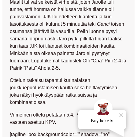
Maalit tulivat selkeistä virheistä, joten Jarolle tuli
tunne, että homma on hallussa vaikka tilanne oli
päinvastainen. JJK loi edelleen tilanteita ja kun
tasoituksesta oli kulunut 5 minuuttia teki
Genci
toisen
osumansa jäätävällä vasurilla. Pelin luonne pysyi
samana loppuun asti, Jaro pyrki pitkillä linjan taakse
kun taas JJK loi tilanteet kombinaatioiden kautta.
Minkäänlaista oikeaa painetta Jaro ei pystynyt
luomaan. Lopulukemat kaunisteli
Olli ”Opa” Piili 2-4
ja
Patrik ”Patu” Ahola 2-5.
Ottelun ratkaisu tapahtui kurinalaisen
joukkuepuolustamisen kautta sekä heittäytymisen,
joka näkyi hyökkäyspään ratkaisuissa ja
kombinaatioissa.
Viimeinen ottelu pelataan 5.4. Vehkalammella ja
vastaan asettuu KPV.
[tagline_box backgroundcolor=”” shadow=”no”