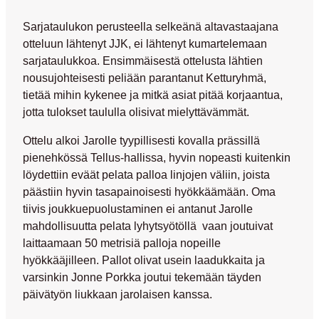
Sarjataulukon perusteella selkeänä altavastaajana
otteluun lähtenyt JJK, ei lähtenyt kumartelemaan
sarjataulukkoa. Ensimmäisestä ottelusta lähtien
nousujohteisesti peliään parantanut Ketturyhmä,
tietää mihin kykenee ja mitkä asiat pitää korjaantua,
jotta tulokset taululla olisivat mielyttävämmät.
Ottelu alkoi Jarolle tyypillisesti kovalla prässillä
pienehkössä Tellus-hallissa, hyvin nopeasti kuitenkin
löydettiin eväät pelata palloa linjojen väliin, joista
päästiin hyvin tasapainoisesti hyökkäämään. Oma
tiivis joukkuepuolustaminen ei antanut Jarolle
mahdollisuutta pelata lyhytsyötöllä vaan joutuivat
laittaamaan 50 metrisiä palloja nopeille
hyökkääjilleen. Pallot olivat usein laadukkaita ja
varsinkin
Jonne Porkka
joutui tekemään täyden
päivätyön liukkaan jarolaisen kanssa.