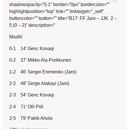
shadowopacity=”0.1″ border=”0px” bordercolor=””
highlightposition=”top” link=”” linktarget=”_self”
buttoncolor=”” button=”” title=”B17: FF Jaro – JJK 2 –
5 (0 – 2)” description=”
Maalit:
0-1
14′
Genc Kovaqi
0-2
37′
Mikko Ala-Porkkunen
1-2
46′
Sergei Eremenko (Jaro)
2-2
48′
Serge Atakayi (Jaro)
2-3
54′
Genc Kovaqi
2-4
71′
Olli Piili
2-5
79′
Patrik Ahola