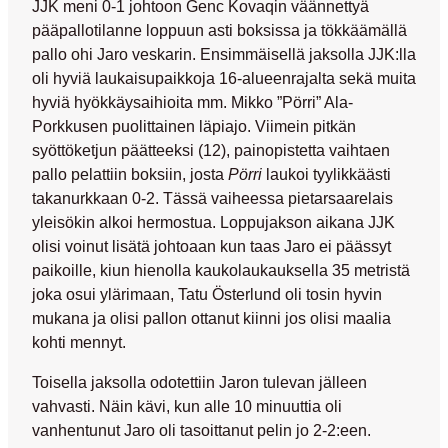
JJK meni 0-1 johtoon
Genc Kovaqi
n väännettyä
pääpallotilanne loppuun asti boksissa ja tökkäämällä
pallo ohi Jaro veskarin. Ensimmäisellä jaksolla JJK:lla
oli hyviä laukaisupaikkoja 16-alueenrajalta sekä muita
hyviä hyökkäysaihioita mm.
Mikko ”Pörri” Ala-
Porkkusen
puolittainen läpiajo. Viimein pitkän
syöttöketjun päätteeksi (12), painopistetta vaihtaen
pallo pelattiin boksiin, josta
Pörri
laukoi tyylikkäästi
takanurkkaan 0-2. Tässä vaiheessa pietarsaarelais
yleisökin alkoi hermostua. Loppujakson aikana JJK
olisi voinut lisätä johtoaan kun taas Jaro ei päässyt
paikoille, kiun hienolla kaukolaukauksella 35 metristä
joka osui ylärimaan,
Tatu Österlund
oli tosin hyvin
mukana ja olisi pallon ottanut kiinni jos olisi maalia
kohti mennyt.
Toisella jaksolla odotettiin Jaron tulevan jälleen
vahvasti. Näin kävi, kun alle 10 minuuttia oli
vanhentunut Jaro oli tasoittanut pelin jo 2-2:een.