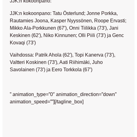
JJK:n kokoonpano:
JJK:n kokoonpano: Tatu Österlund; Jonne Porkka,
Rautamies Joona, Kasper Nyyssönen, Roope Ervasti;
Mikko Ala-Porkkunen (67′), Onni Tiilikka (73′), Jani
Keskinen (62′), Niko Kinnunen; Olli Piili (73′) ja Genc
Kovaqi (73′)
Vaihdossa: Patrik Ahola (62′), Topi Kanerva (73′),
Valtteri Koskinen (73′), Aati Riihimäki, Juho
Savolainen (73′) ja Eero Torkkola (67′)
” animation_type=”0″ animation_direction=”down”
animation_speed=””][/tagline_box]