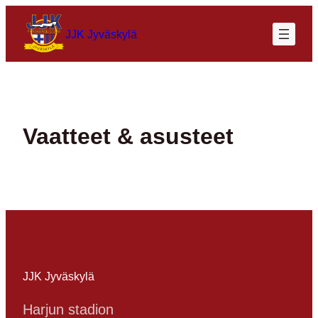
Siirry
sisältöön
JJK Jyväskylä
Vaatteet & asusteet
JJK Jyväskylä
Harjun stadion