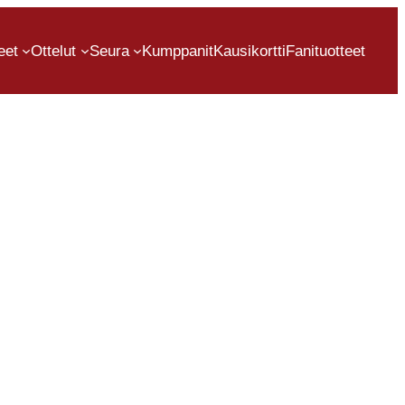
eet
Ottelut
Seura
Kumppanit
Kausikortti
Fanituotteet