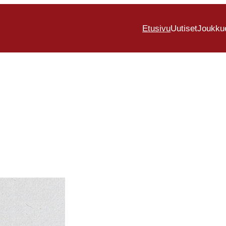
Etusivu
Uutiset
Joukku