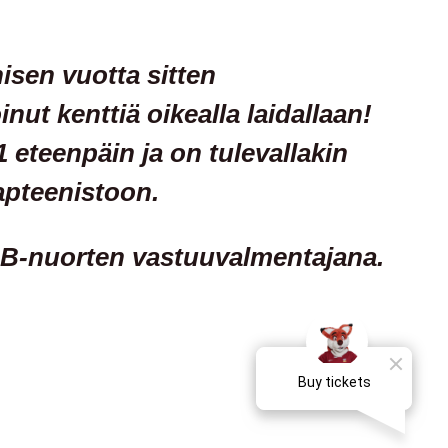
isen vuotta sitten
ut kenttiä oikealla laidallaan!
 eteenpäin ja on tulevallakin
apteenistoon.
a B-nuorten vastuuvalmentajana.