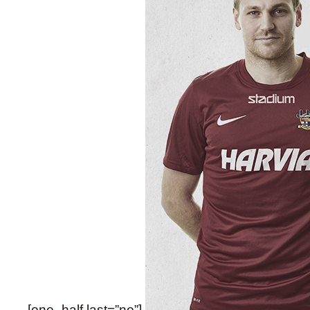
[one_half last=”no”]