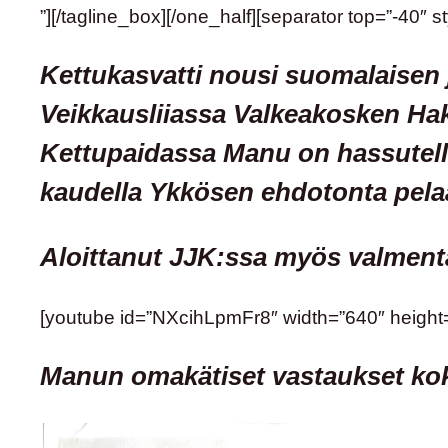
”][/tagline_box][/one_half][separator top=”-40″ st
Kettukasvatti nousi suomalaisen 
Veikkausliiassa Valkeakosken Haka
Kettupaidassa Manu on hassutellu
kaudella Ykkösen ehdotonta pelaa
Aloittanut JJK:ssa myös valmenta
[youtube id=”NXcihLpmFr8″ width=”640″ height
Manun omakätiset vastaukset ko