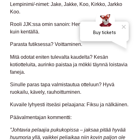
Lempinimi/-nimet:
Jake, Jakke, Koo, Kirkko, Jarkko
Koo.
Rooli JJK:ssa omin sanoin:
Hengenluoja niin kopissa
kuin kentällä.
Parasta futiksessa?
Voittaminen.
Mitä odotat eniten tulevalta kaudelta?
Kesän
kotiotteluita, aurinko paistaa ja mökki täynnä loistavia
faneja.
Sinulle paras tapa valmistautua otteluun?
Hyvä
ruokailu, kävely, rauhoittuminen.
Kuvaile lyhyesti itseäsi pelaajana:
Fiksu ja nälkäinen.
Päävalmentajan kommentti:
”Johtavia pelaajia pukukopissa – jaksaa pitää hyvää
huumoria yllä, vaikkei peliaikaa niin kovin paljon ole