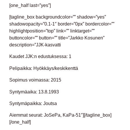
[one_half last=”yes”]
[tagline_box backgroundcolor=”” shadow=”yes”
shadowopacity=”0.1-1″ border=”0px” bordercolor=””
highlightposition=”top” link=”” linktarget=””
buttoncolor=”” button=”” title=”Jarkko Kosunen”
description=”JJK-kasvatti
Kaudet JJK:n edustuksessa: 1
Pelipaikka: Hyökkäys/keskikenttä
Sopimus voimassa: 2015
Syntymäaika: 13.8.1993
Syntymäpaikka: Joutsa
Aiemmat seurat: JoSePa, KaPa-51″][/tagline_box]
[/one_half]