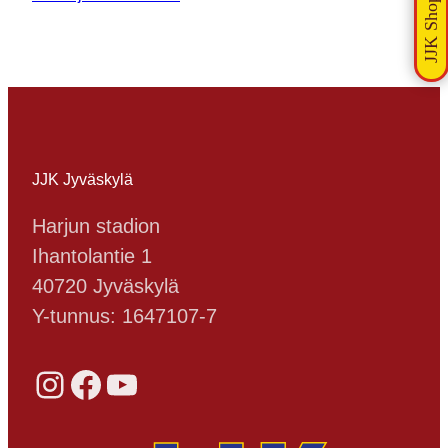
JJK Jyväskylä
Harjun stadion
Ihantolantie 1
40720 Jyväskylä
Y-tunnus: 1647107-7
Instagram
Facebook
YouTube