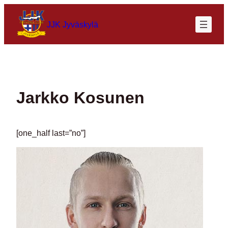
Siirry
sisältöön
JJK Jyväskylä
Jarkko Kosunen
[one_half last=”no”]