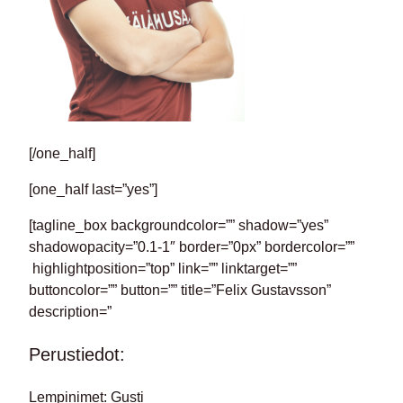
[/one_half]
[one_half last=”yes”]
[tagline_box backgroundcolor=”” shadow=”yes”
shadowopacity=”0.1-1″ border=”0px” bordercolor=””
highlightposition=”top” link=”” linktarget=””
buttoncolor=”” button=”” title=”Felix Gustavsson”
description=”
Perustiedot:
Lempinimet:
Gusti