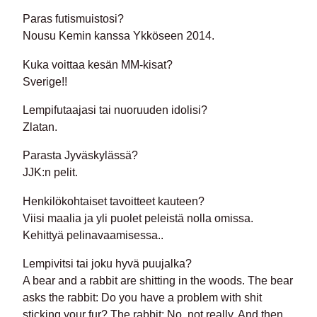
Paras futismuistosi?
Nousu Kemin kanssa Ykköseen 2014.
Kuka voittaa kesän MM-kisat?
Sverige!!
Lempifutaajasi tai nuoruuden idolisi?
Zlatan.
Parasta Jyväskylässä?
JJK:n pelit.
Henkilökohtaiset tavoitteet kauteen?
Viisi maalia ja yli puolet peleistä nolla omissa.
Kehittyä pelinavaamisessa..
Lempivitsi tai joku hyvä puujalka?
A bear and a rabbit are shitting in the woods. The bear
asks the rabbit: Do you have a problem with shit
sticking your fur? The rabbit: No, not really. And then