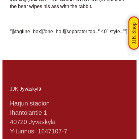
the bear wipes his ass with the rabbit.
”][/tagline_box][/one_half][separator top=”-40″ style=””]
JJK Jyväskylä
Harjun stadion
Ihantolantie 1
40720 Jyväskylä
Y-tunnus: 1647107-7