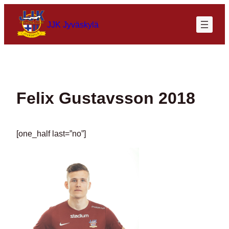
Siirry
sisältöön
JJK Jyväskylä
Felix Gustavsson 2018
[one_half last=”no”]