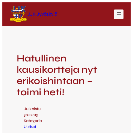
JJK Jyväskylä
Hatullinen
kausikortteja nyt
erikoishintaan –
toimi heti!
Julkaistu
30.1.2013
Kategoria
Uutiset