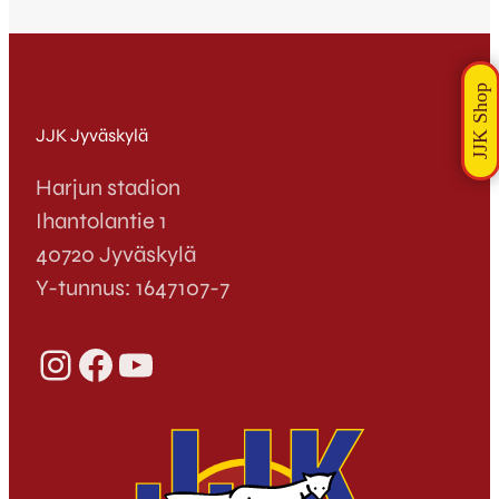
JJK Jyväskylä
Harjun stadion
Ihantolantie 1
40720 Jyväskylä
Y-tunnus: 1647107-7
Instagram
Facebook
YouTube