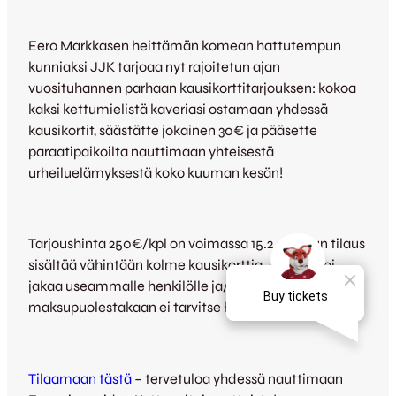
Eero Markkasen heittämän komean hattutempun
kunniaksi JJK tarjoaa nyt rajoitetun ajan
vuosituhannen parhaan kausikorttitarjouksen: kokoa
kaksi kettumielistä kaveriasi ostamaan yhdessä
kausikortit, säästätte jokainen 30€ ja pääsette
paraatipaikoilta nauttimaan yhteisestä
urheiluelämyksestä koko kuuman kesän!
Tarjoushinta 250€/kpl on voimassa 15.2. asti kun tilaus
sisältää vähintään kolme kausikorttia. Laskun voi
jakaa useammalle henkilölle ja/tai 1-4 erään, joten
maksupuolestakaan ei tarvitse huolehtia.
Tilaamaan tästä
– tervetuloa yhdessä nauttimaan