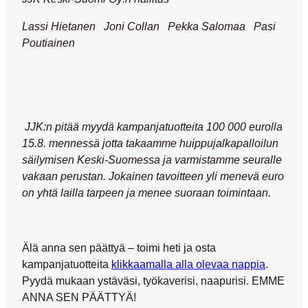
Lassi Hietanen Joni Collan Pekka Salomaa Pasi
Poutiainen
JJK:n pitää myydä kampanjatuotteita 100 000 eurolla
15.8. mennessä jotta
takaamme
huippujalkapalloilun
säilymisen Keski-Suomessa ja varmistamme seuralle
vakaan perustan. Jokainen tavoitteen yli menevä euro
on yhtä lailla tarpeen ja menee suoraan toimintaan.
Älä anna sen päättyä
– toimi heti ja osta
kampanjatuotteita
klikkaamalla alla olevaa nappia
.
Pyydä mukaan ystäväsi, työkaverisi, naapurisi.
EMME
ANNA SEN PÄÄTTYÄ!