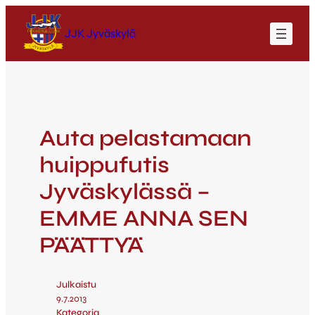
JJK Jyväskylä
Auta pelastamaan
huippufutis
Jyväskylässä –
EMME ANNA SEN
PÄÄTTYÄ
Julkaistu
9.7.2013
Kategoria