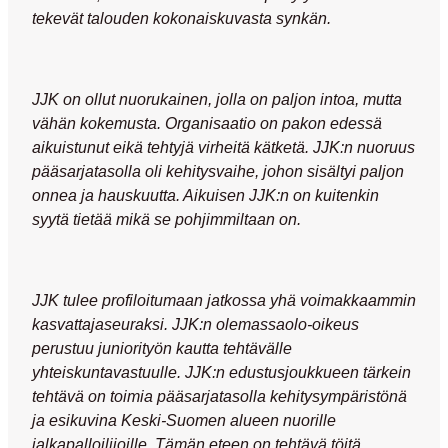
tekevät talouden kokonaiskuvasta synkän.
JJK on ollut nuorukainen, jolla on paljon
intoa
, mutta
vähän
kokemusta
. Organisaatio on pakon edessä
aikuistunut eikä tehtyjä virheitä kätketä. JJK:n nuoruus
pääsarjatasolla oli kehitysvaihe, johon sisältyi paljon
onnea ja hauskuutta. Aikuisen JJK:n on kuitenkin
syytä tietää
mikä se pohjimmiltaan on
.
JJK tulee profiloitumaan jatkossa yhä voimakkaammin
kasvattajaseuraksi
. JJK:n olemassaolo-oikeus
perustuu
juniorityön
kautta tehtävälle
yhteiskuntavastuulle
. JJK:n edustusjoukkueen
tärkein
tehtävä
on toimia pääsarjatasolla kehitysympäristönä
ja
esikuvina
Keski-Suomen alueen nuorille
jalkapalloilijoille. Tämän eteen on tehtävä töitä