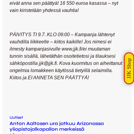
eivät anna sen päättyä! 16 550 euroa kasassa – nyt
vain kiristetään yhdessä vauhtia!
PÄIVITYS TI 9.7. KLO 09:00 – Kampanja lähtenyt
vauhdilla liikkeelle – kiitos kaikille! Jos nimesi ei
ilmesty kampanjasivulle www.jjk.fi/ei muutaman
tunnin sisällä, lähetäthän osoitetietosi ja tilauksesi
sähköpostilla jjk@jjk.fi. Kova kuormitus on aiheittanut
ongelmia lomakkeen käytössä tietyillä selaimilla.
Kiitos ja EI ANNETA SEN PÄÄTTYÄ!
Uutiset
Anton Aaltosen ura jatkuu Arizonassa
yliopistojalkapallon merkeissä