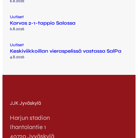
6.8.2026
Uutiset
Karvas 2-1-tappio Salossa
6.8.2026
Uutiset
Keskiviikkoillan vieraspelissä vastassa SalPa
4.8.2026
JJK Jyväskylä
Harjun stadion
Ihantolantie 1
40720 Jyväskylä