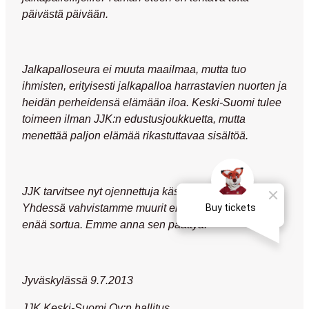
päivästä päivään.
Jalkapalloseura ei muuta maailmaa, mutta tuo
ihmisten, erityisesti jalkapalloa harrastavien nuorten ja
heidän perheidensä elämään
iloa
. Keski-Suomi tulee
toimeen ilman JJK:n edustusjoukkuetta, mutta
menettää paljon elämää rikastuttavaa
sisältöä
.
JJK tarvitsee nyt
ojennettuja käsiä
joihin tarttua.
Yhdessä
vahvistamme muurit emmekä anna niiden
enää sortua.
Emme anna sen päättyä!
Jyväskylässä 9.7.2013
JJK Keski-Suomi Oy:n hallitus