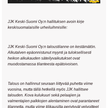
JJK Keski-Suomi Oy:n hallituksen avoin kirje
keskisuomalaisille urheiluihmisille:
JJK Keski-Suomi Oy:n taloustilanne on
kestämätön
.
Alkutalven epäonnistunut myynti ja tuloksellisesti
heikon alkukauden säteilyvaikutukset ovat
muodostamassa tilanteesta
epätoivoisen
.
Talous on hallinnut seuraan liittyvää puhetta viime
vuosina, mutta tällä hetkellä myös JJK
hallitsee
talouden. Kova
kulukuuri
sekä pelaajien ja
valmentajien
palkkojen alentaminen
ovat parantaneet
tilannetta, mutta viime tilikausilta periytyvät velvoitteet