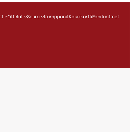
et
Ottelut
Seura
Kumppanit
Kausikortti
Fanituotteet