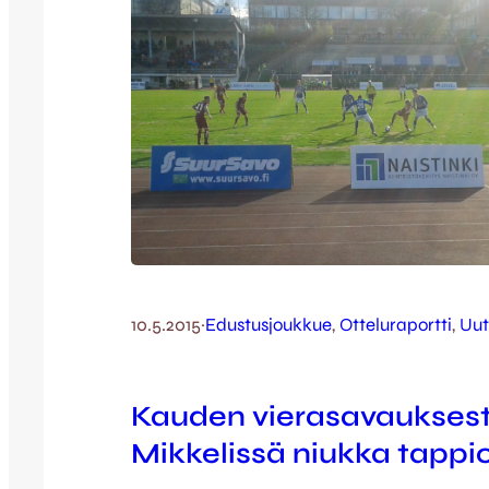
10.5.2015
·
Edustusjoukkue
, 
Otteluraportti
, 
Uut
Kauden vierasavaukses
Mikkelissä niukka tappi