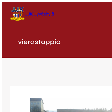
Siirry
sisältöön
JJK Jyväskylä
vierastappio