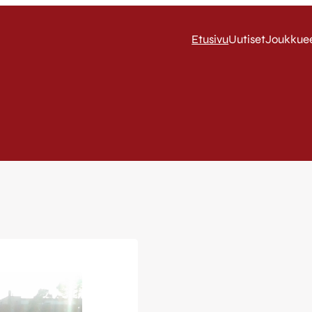
Etusivu
Uutiset
Joukkue