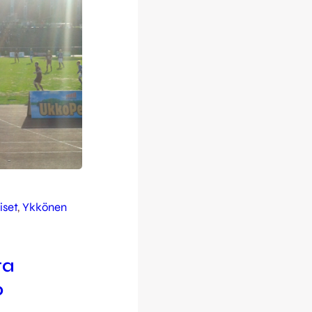
iset
, 
Ykkönen
ta
o