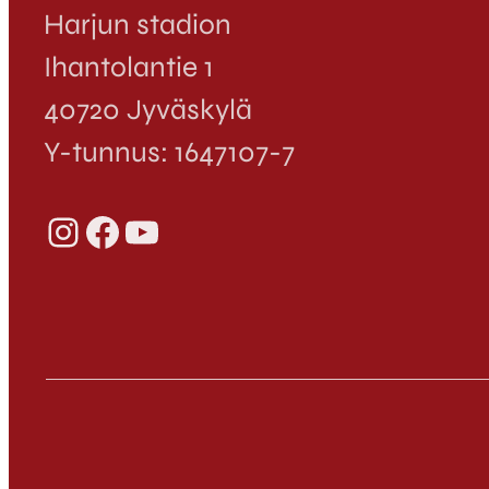
Harjun stadion
Ihantolantie 1
40720 Jyväskylä
Y-tunnus: 1647107-7
Instagram
Facebook
YouTube