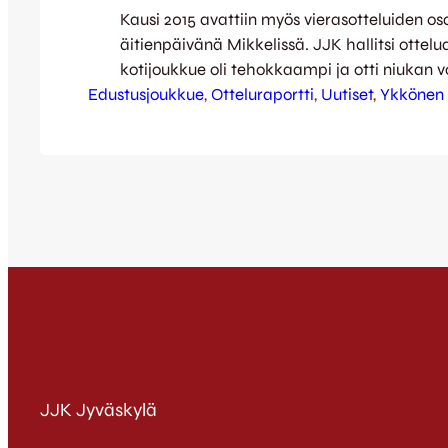
Kausi 2015 avattiin myös vierasotteluiden os
äitienpäivänä Mikkelissä. JJK hallitsi ottelu
kotijoukkue oli tehokkaampi ja otti niukan v
Edustusjoukkue
Tuomisen ensimmäisen puoliajan maalilla.
, 
Otteluraportti
, 
Uutiset
, 
Ykkönen
oli lähellä viedä vieraat johtoon jo aivan ott
alkuhetkillä. Pallo kumahti kuitenkin vain 
MP sai ensimmäisen vaarallisen paikkansa jo
Janne Korhonen veti kuitenkin pidemmän ko
JJK Jyväskylä