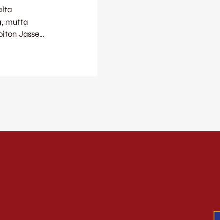
alta
a, mutta
oiton Jasse
 Mikko Manninen
elun
ylärimaan. Myös
 varsin alussa.
rren.…