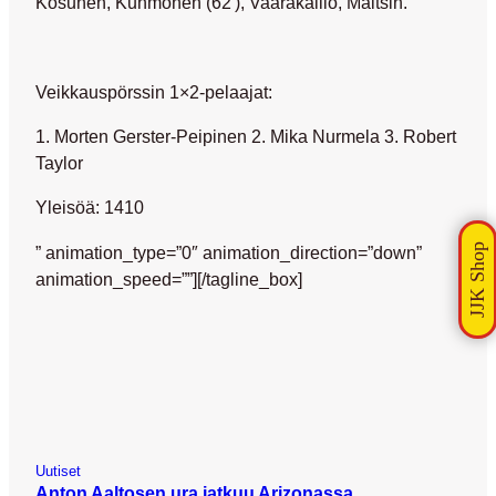
Kosunen, Kuhmonen (62′), Vaarakallio, Maltsin.
Veikkauspörssin 1×2-pelaajat:
1. Morten Gerster-Peipinen 2. Mika Nurmela 3. Robert
Taylor
Yleisöä: 1410
” animation_type=”0″ animation_direction=”down”
animation_speed=””][/tagline_box]
Uutiset
Anton Aaltosen ura jatkuu Arizonassa