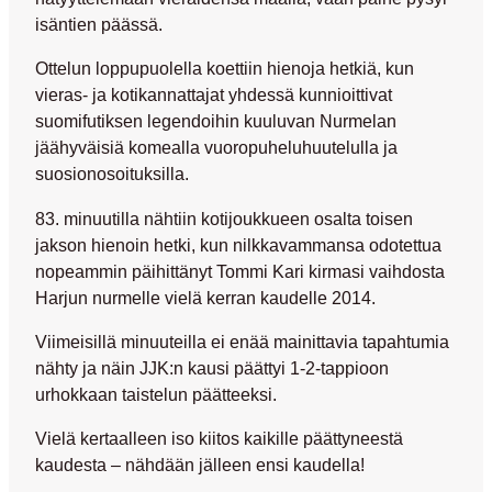
isäntien päässä.
Ottelun loppupuolella koettiin hienoja hetkiä, kun
vieras- ja kotikannattajat yhdessä kunnioittivat
suomifutiksen legendoihin kuuluvan Nurmelan
jäähyväisiä komealla vuoropuheluhuutelulla ja
suosionosoituksilla.
83. minuutilla nähtiin kotijoukkueen osalta toisen
jakson hienoin hetki, kun nilkkavammansa odotettua
nopeammin päihittänyt
Tommi Kari
kirmasi vaihdosta
Harjun nurmelle vielä kerran kaudelle 2014.
Viimeisillä minuuteilla ei enää mainittavia tapahtumia
nähty ja näin JJK:n kausi päättyi 1-2-tappioon
urhokkaan taistelun päätteeksi.
Vielä kertaalleen iso kiitos kaikille päättyneestä
kaudesta – nähdään jälleen ensi kaudella!