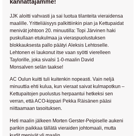
kannattajamme!
JJK aloitti vahvasti ja sai luotua tilanteita vieraidensa
maalille. Yritteliäisyys palkittiinkin pian ja Kettupaidat
menivät johtoon 20. minuutilla:
Topi Järvinen
haki
puskullaan etukulmaa ja vieraspuolustuksen
blokkauksesta pallo päätyi
Aleksis Lehtoselle
.
Lehtonen ei laukonut itse vaan syötti vierelleen
Taylorille, joka sivalsi 1-0-maalin
David
Monsalven
selän taakse!
AC Oulun kuitti tuli kuitenkin nopeasti. Vain neljä
minuuttia ehti kulua, kun vieraat saivat kulmapotkun –
Kettupaitojen puolustus herpaantui hetkeksi sen
verran, että ACO-kippari
Pekka Räisänen
pääsi
niittaamaan tasoituksen.
Heti maalin jälkeen
Morten Gerster-Peipiselle
aukeni
parikin paikkaa tällätä vieraiden johtomaali, mutta
kudit menivät yli maalin.