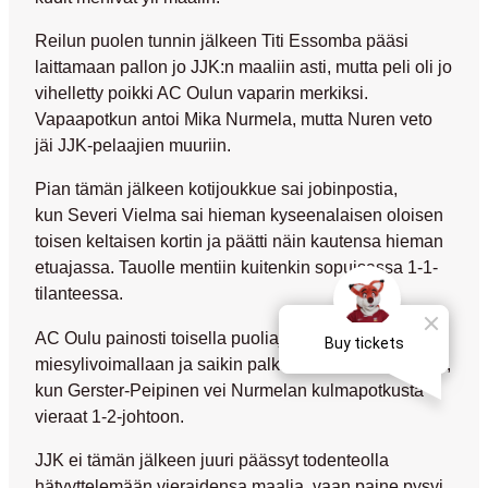
Reilun puolen tunnin jälkeen Titi Essomba pääsi
laittamaan pallon jo JJK:n maaliin asti, mutta peli oli jo
vihelletty poikki AC Oulun vaparin merkiksi.
Vapaapotkun antoi
Mika Nurmela
, mutta Nuren veto
jäi JJK-pelaajien muuriin.
Pian tämän jälkeen kotijoukkue sai jobinpostia,
kun
Severi Vielma
sai hieman kyseenalaisen oloisen
toisen keltaisen kortin ja päätti näin kautensa hieman
etuajassa. Tauolle mentiin kuitenkin sopuisassa 1-1-
tilanteessa.
AC Oulu painosti toisella puoliajalla
miesylivoimallaan ja saikin palkinnon tunnin kohdalla,
kun Gerster-Peipinen vei Nurmelan kulmapotkusta
vieraat 1-2-johtoon.
JJK ei tämän jälkeen juuri päässyt todenteolla
hätyyttelemään vieraidensa maalia, vaan paine pysyi