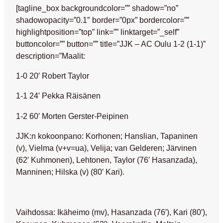
[tagline_box backgroundcolor=”” shadow=”no”
shadowopacity=”0.1″ border=”0px” bordercolor=””
highlightposition=”top” link=”” linktarget=”_self”
buttoncolor=”” button=”” title=”JJK – AC Oulu 1-2 (1-1)”
description=”Maalit:
1-0 20′ Robert Taylor
1-1 24′ Pekka Räisänen
1-2 60′ Morten Gerster-Peipinen
JJK:n kokoonpano: Korhonen; Hanslian, Tapaninen
(v), Vielma (v+v=ua), Velija; van Gelderen; Järvinen
(62′ Kuhmonen), Lehtonen, Taylor (76′ Hasanzada),
Manninen; Hilska (v) (80′ Kari).
Vaihdossa: Ikäheimo (mv), Hasanzada (76′), Kari (80′),