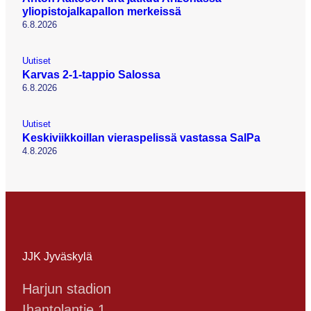
yliopistojalkapallon merkeissä
6.8.2026
Uutiset
Karvas 2-1-tappio Salossa
6.8.2026
Uutiset
Keskiviikkoillan vieraspelissä vastassa SalPa
4.8.2026
JJK Jyväskylä
Harjun stadion
Ihantolantie 1