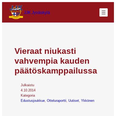
JJK Jyväskylä
Vieraat niukasti
vahvempia kauden
päätöskamppailussa
Julkaistu
4.10.2014
Kategoria
Edustusjoukkue
, 
Otteluraportti
, 
Uutiset
, 
Ykkönen