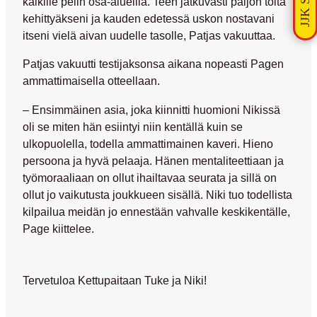
kaikille pelin osa-alueilla. Teen jatkuvasti paljon töitä
kehittyäkseni ja kauden edetessä uskon nostavani
itseni vielä aivan uudelle tasolle, Patjas vakuuttaa.
Patjas vakuutti testijaksonsa aikana nopeasti Pagen
ammattimaisella otteellaan.
– Ensimmäinen asia, joka kiinnitti huomioni Nikissä
oli se miten hän esiintyi niin kentällä kuin se
ulkopuolella, todella ammattimainen kaveri. Hieno
persoona ja hyvä pelaaja. Hänen mentaliteettiaan ja
työmoraaliaan on ollut ihailtavaa seurata ja sillä on
ollut jo vaikutusta joukkueen sisällä. Niki tuo todellista
kilpailua meidän jo ennestään vahvalle keskikentälle,
Page kiittelee.
Tervetuloa Kettupaitaan Tuke ja Niki!