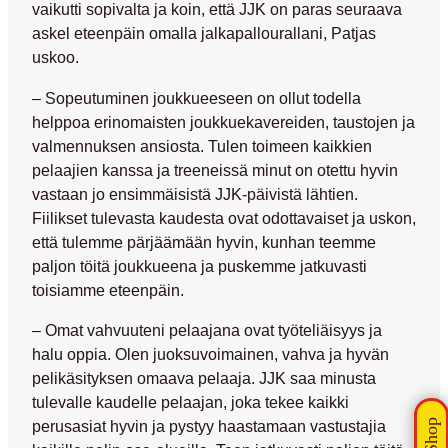
vaikutti sopivalta ja koin, että JJK on paras seuraava
askel eteenpäin omalla jalkapallourallani, Patjas
uskoo.
– Sopeutuminen joukkueeseen on ollut todella
helppoa erinomaisten joukkuekavereiden, taustojen ja
valmennuksen ansiosta. Tulen toimeen kaikkien
pelaajien kanssa ja treeneissä minut on otettu hyvin
vastaan jo ensimmäisistä JJK-päivistä lähtien.
Fiilikset tulevasta kaudesta ovat odottavaiset ja uskon,
että tulemme pärjäämään hyvin, kunhan teemme
paljon töitä joukkueena ja puskemme jatkuvasti
toisiamme eteenpäin.
– Omat vahvuuteni pelaajana ovat työteliäisyys ja
halu oppia. Olen juoksuvoimainen, vahva ja hyvän
pelikäsityksen omaava pelaaja. JJK saa minusta
tulevalle kaudelle pelaajan, joka tekee kaikki
perusasiat hyvin ja pystyy haastamaan vastustajia