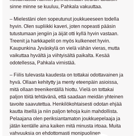
sinne minne se kuuluu, Pahkala vakuuttaa.
– Mielestäni olen sopeutunut joukkueeseen todella
hyvin. Olen supliikki kaveri, joten nopeasti pääsin
tutustumaan jengiin ja äijät otti kyllä hyvin vastaan.
Treenit ja harkkapelit on myös kulkeneet hyvin.
Kaupunkina Jyväskylä on vielä vähän vieras, mutta
vaikuttaa hyvältä ja viihtyisältä paikalta. Kesää
odotellessa, Pahkala virnistää.
– Fiilis tulevasta kaudesta on tottakai odottavainen ja
hyvä. Ollaan kehitytty ja menty eteenpäin asioissa,
mitä ollaan treenikentällä hiottu. Vielä on tottakai
paljon töitä tehtävänä, että saadaan meidän yhteinen
tavoite saavutettua. Henkilökohtaisesti odotan ehjää
kautta itsellä ja niin paljon tehoja kuin mahdollista.
Pelaajana olen periksiantamaton joukkuepelaaja ja
jätän kentälle aina kaiken mitä minusta irtoaa. Muita
vahvuuksia on ehdottomasti monipuolinen