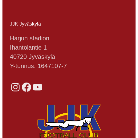
JJK Jyväskylä
Harjun stadion
Ihantolantie 1
40720 Jyväskylä
Y-tunnus: 1647107-7
Instagram
Facebook
YouTube