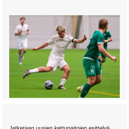
Jatketaan uusien kettupaitojen esittelyä