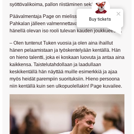
syöttövalikoima, pallon riistäminen sekä peliäly.
Päävalmentaja Page on mielissään saadessaan
Pahkalan jälleen valmennettavakseen ja uskoo
hänellä olevan iso rooli tulevan kauden joukkueessa.
– Olen tuntenut Tuken vuosia ja olen aina ihaillut
hänen pelaamistaan ja työskentelyään kentällä. Hän
on hieno talentti, joka ei koskaan luovuta ja antaa aina
kaikkensa. Taistelutahdollaan ja laadullaan
keskikentällä hän näyttää muille esimerkkiä ja ajaa
myös heidät parempiin suorituksiin. Hieno persoona
niin kentällä kuin sen ulkopuolellakin! Page kuvailee.