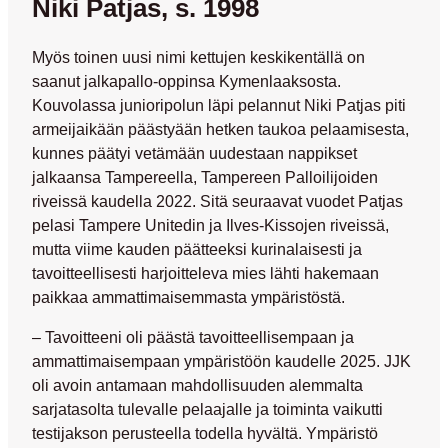
Niki Patjas, s. 1998
Myös toinen uusi nimi kettujen keskikentällä on
saanut jalkapallo-oppinsa Kymenlaaksosta.
Kouvolassa junioripolun läpi pelannut Niki Patjas piti
armeijaikään päästyään hetken taukoa pelaamisesta,
kunnes päätyi vetämään uudestaan nappikset
jalkaansa Tampereella, Tampereen Palloilijoiden
riveissä kaudella 2022. Sitä seuraavat vuodet Patjas
pelasi Tampere Unitedin ja Ilves-Kissojen riveissä,
mutta viime kauden päätteeksi kurinalaisesti ja
tavoitteellisesti harjoitteleva mies lähti hakemaan
paikkaa ammattimaisemmasta ympäristöstä.
– Tavoitteeni oli päästä tavoitteellisempaan ja
ammattimaisempaan ympäristöön kaudelle 2025. JJK
oli avoin antamaan mahdollisuuden alemmalta
sarjatasolta tulevalle pelaajalle ja toiminta vaikutti
testijakson perusteella todella hyvältä. Ympäristö