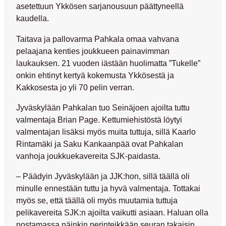
asetettuun Ykkösen sarjanousuun päättyneellä
kaudella.
Taitava ja pallovarma Pahkala omaa vahvana
pelaajana kenties joukkueen painavimman
laukauksen. 21 vuoden iästään huolimatta ”Tukelle”
onkin ehtinyt kertyä kokemusta Ykkösestä ja
Kakkosesta jo yli 70 pelin verran.
Jyväskylään Pahkalan tuo Seinäjoen ajoilta tuttu
valmentaja
Brian Page
. Kettumiehistöstä löytyi
valmentajan lisäksi myös muita tuttuja, sillä
Kaarlo
Rintamäki
ja
Saku Kankaanpää
ovat Pahkalan
vanhoja joukkuekavereita SJK-paidasta.
– Päädyin Jyväskylään ja JJK:hon, sillä täällä oli
minulle ennestään tuttu ja hyvä valmentaja. Tottakai
myös se, että täällä oli myös muutamia tuttuja
pelikavereita SJK:n ajoilta vaikutti asiaan. Haluan olla
nostamassa näinkin perinteikkään seuran takaisin