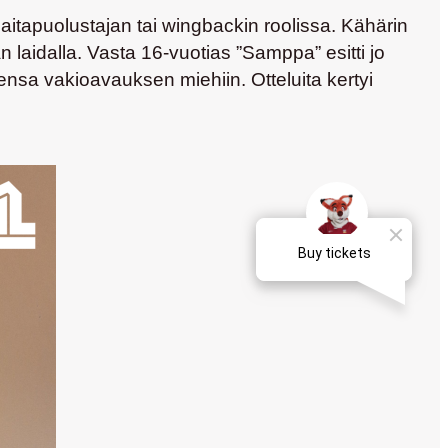
 laitapuolustajan tai wingbackin roolissa. Kähärin
laidalla. Vasta 16-vuotias ”Samppa” esitti jo
nsa vakioavauksen miehiin. Otteluita kertyi