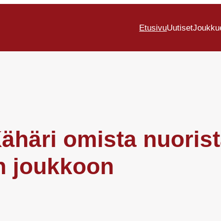
Etusivu
Uutiset
Joukku
Kähäri omista nuoris
n joukkoon