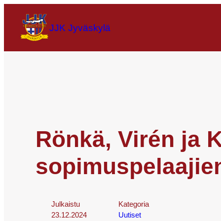
JJK Jyväskylä
Rönkä, Virén ja 
sopimuspelaajie
Julkaistu
Kategoria
23.12.2024
Uutiset