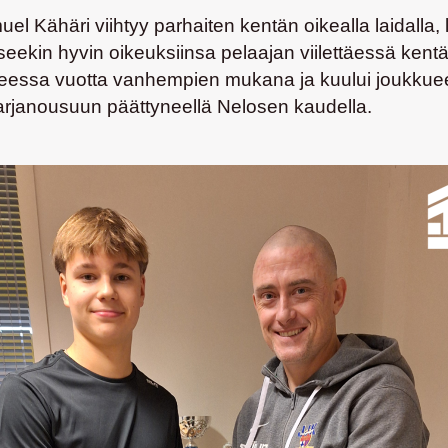
el Kähäri
viihtyy parhaiten kentän oikealla laidalla,
in hyvin oikeuksiinsa pelaajan viilettäessä kentän 
ueessa vuotta vanhempien mukana ja kuului joukkuee
arjanousuun päättyneellä Nelosen kaudella.