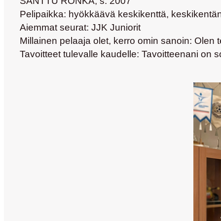
SANTTU RÖNKÄ, s. 2007
Pelipaikka:
hyökkäävä keskikenttä, keskikentä
Aiemmat seurat:
JJK Juniorit
Millainen pelaaja olet, kerro omin sanoin:
Olen t
Tavoitteet tulevalle kaudelle:
Tavoitteenani on so