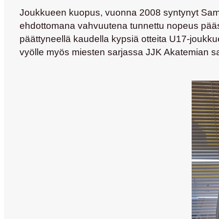
Joukkueen kuopus, vuonna 2008 syntynyt
Samu
ehdottomana vahvuutena tunnettu nopeus pääseek
päättyneellä kaudella kypsiä otteita U17-joukk
vyölle myös miesten sarjassa JJK Akatemian s