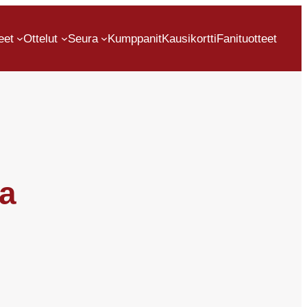
eet
Ottelut
Seura
Kumppanit
Kausikortti
Fanituotteet
ta