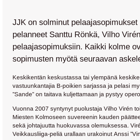
JJK on solminut pelaajasopimukset 
pelanneet Santtu Rönkä, Vilho Viré
pelaajasopimuksiin. Kaikki kolme ova
sopimusten myötä seuraavan askelee
Keskikentän keskustassa tai ylempänä keskike
vastuunkantajia B-poikien sarjassa ja pelasi 
”Sande” on taitava kuljettamaan ja pystyy oper
Vuonna 2007 syntynyt puolustaja
Vilho Virén
to
Miesten Kolmoseen suvereenin kauden päätteeksi.
sekä johtajuutta huokuvassa olemuksessa. Virén
Veikkausliiga-peliä urallaan urakoinut
Anssi ”Vin