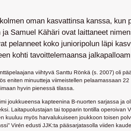
kolmen oman kasvattinsa kanssa, kun p
n ja Samuel Kähäri ovat laittaneet nime
t pelanneet koko junioripolun läpi kasv
n kohti tavoittelemaansa jalkapalloamm
nttäpelaajana viihtyvä
Santtu Rönkä
(s. 2007) oli p
myös eniten minuutteja viimeistellen pelaamassaan 
oimaan hyvin pienessä tilassa.
imi joukkueensa kapteenina B-nuorten sarjassa ja
 Laitapuolustajan tai topparin tontilla operoivan Vi
 kuuluu myös harvalukuiseen joukkoon toisen polven J
ssi” Virén
edusti JJK:ta pääsarjatasolla viiden kaude