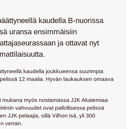
äättyneellä kaudella B-nuorissa
nsä uransa ensimmäisiin
attajaseurassaan ja ottavat nyt
attilaisuutta.
äättyneellä kaudella joukkueensa suurimpia
22 pelissä 12 maalia. Hyvän laukauksen omaava
 oli mukana myös nostamassa JJK Akatemiaa
rénin vahvuudet ovat pallollisessa pelissä
JK-pelaajia, sillä Vilhon isä, yli 300
n verran.