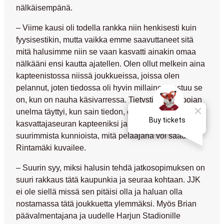
nälkäisempänä.
– Viime kausi oli todella rankka niin henkisesti kuin
fyysisestikin, mutta vaikka emme saavuttaneet sitä
mitä halusimme niin se vaan kasvatti ainakin omaa
nälkääni ensi kautta ajatellen. Olen ollut melkein aina
kapteenistossa niissä joukkueissa, joissa olen
pelannut, joten tiedossa oli hyvin millainen vastuu se
on, kun on nauha käsivarressa. Tietysti pienen pojan
unelma täyttyi, kun sain tiedon, että minut on valittu
kasvattajaseuran kapteeniksi ja se on myös yksi
suurimmista kunnioista, mitä pelaajana voi saada,
Rintamäki kuvailee.
– Suurin syy, miksi halusin tehdä jatkosopimuksen on
suuri rakkaus tätä kaupunkia ja seuraa kohtaan. JJK
ei ole siellä missä sen pitäisi olla ja haluan olla
nostamassa tätä joukkuetta ylemmäksi. Myös Brian
päävalmentajana ja uudelle Harjun Stadionille