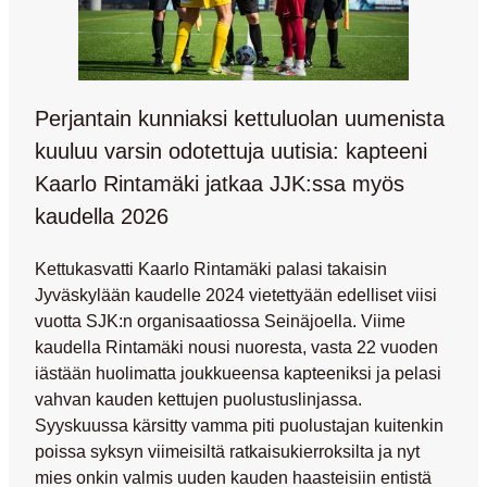
Perjantain kunniaksi kettuluolan uumenista
kuuluu varsin odotettuja uutisia: kapteeni
Kaarlo Rintamäki jatkaa JJK:ssa myös
kaudella 2026
Kettukasvatti
Kaarlo Rintamäki
palasi takaisin
Jyväskylään kaudelle 2024 vietettyään edelliset viisi
vuotta SJK:n organisaatiossa Seinäjoella. Viime
kaudella Rintamäki nousi nuoresta, vasta 22 vuoden
iästään huolimatta joukkueensa kapteeniksi ja pelasi
vahvan kauden kettujen puolustuslinjassa.
Syyskuussa kärsitty vamma piti puolustajan kuitenkin
poissa syksyn viimeisiltä ratkaisukierroksilta ja nyt
mies onkin valmis uuden kauden haasteisiin entistä