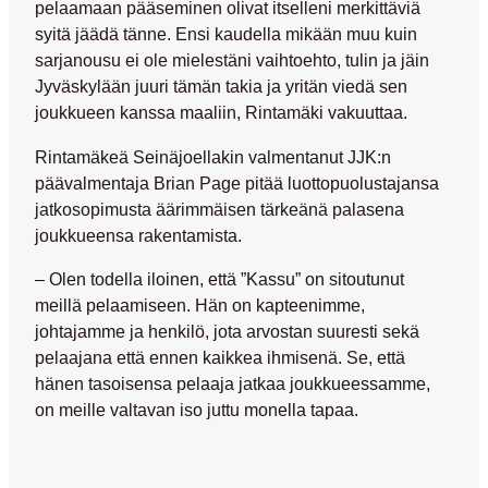
pelaamaan pääseminen olivat itselleni merkittäviä
syitä jäädä tänne. Ensi kaudella mikään muu kuin
sarjanousu ei ole mielestäni vaihtoehto, tulin ja jäin
Jyväskylään juuri tämän takia ja yritän viedä sen
joukkueen kanssa maaliin, Rintamäki vakuuttaa.
Rintamäkeä Seinäjoellakin valmentanut JJK:n
päävalmentaja
Brian Page
pitää luottopuolustajansa
jatkosopimusta äärimmäisen tärkeänä palasena
joukkueensa rakentamista.
– Olen todella iloinen, että ”Kassu” on sitoutunut
meillä pelaamiseen. Hän on kapteenimme,
johtajamme ja henkilö, jota arvostan suuresti sekä
pelaajana että ennen kaikkea ihmisenä. Se, että
hänen tasoisensa pelaaja jatkaa joukkueessamme,
on meille valtavan iso juttu monella tapaa.