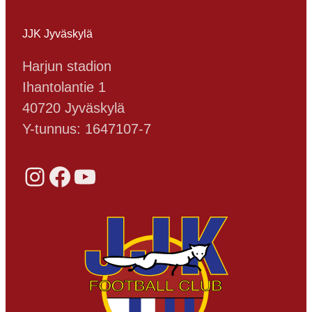
JJK Jyväskylä
Harjun stadion
Ihantolantie 1
40720 Jyväskylä
Y-tunnus: 1647107-7
Instagram
Facebook
YouTube