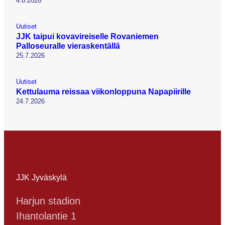
4.8.2026
Uutiset
JJK taipui kovavireiselle Rovaniemen
Palloseuralle vieraskentällä
25.7.2026
Uutiset
Kettulauma reissaa viikonloppuna Napapiirille
24.7.2026
JJK Jyväskylä
Harjun stadion
Ihantolantie 1