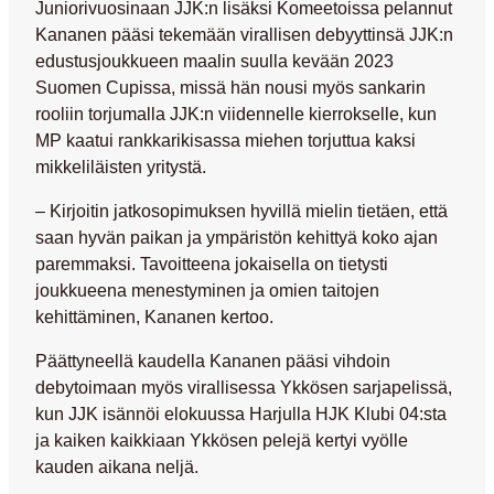
Juniorivuosinaan JJK:n lisäksi Komeetoissa pelannut
Kananen pääsi tekemään virallisen debyyttinsä JJK:n
edustusjoukkueen maalin suulla kevään 2023
Suomen Cupissa, missä hän nousi myös sankarin
rooliin torjumalla JJK:n viidennelle kierrokselle, kun
MP kaatui rankkarikisassa miehen torjuttua kaksi
mikkeliläisten yritystä.
– Kirjoitin jatkosopimuksen hyvillä mielin tietäen, että
saan hyvän paikan ja ympäristön kehittyä koko ajan
paremmaksi. Tavoitteena jokaisella on tietysti
joukkueena menestyminen ja omien taitojen
kehittäminen, Kananen kertoo.
Päättyneellä kaudella Kananen pääsi vihdoin
debytoimaan myös virallisessa Ykkösen sarjapelissä,
kun JJK isännöi elokuussa Harjulla HJK Klubi 04:sta
ja kaiken kaikkiaan Ykkösen pelejä kertyi vyölle
kauden aikana neljä.