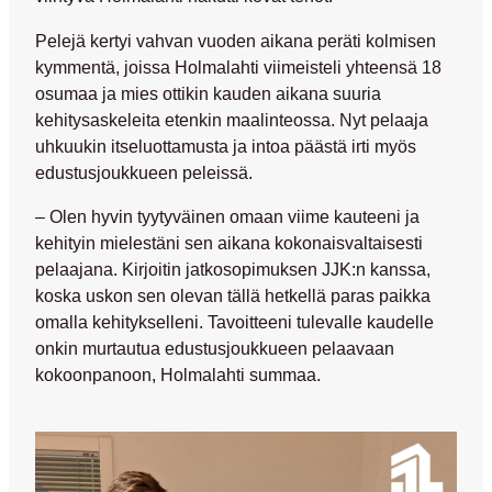
Pelejä kertyi vahvan vuoden aikana peräti kolmisen
kymmentä, joissa Holmalahti viimeisteli yhteensä 18
osumaa ja mies ottikin kauden aikana suuria
kehitysaskeleita etenkin maalinteossa. Nyt pelaaja
uhkuukin itseluottamusta ja intoa päästä irti myös
edustusjoukkueen peleissä.
– Olen hyvin tyytyväinen omaan viime kauteeni ja
kehityin mielestäni sen aikana kokonaisvaltaisesti
pelaajana. Kirjoitin jatkosopimuksen JJK:n kanssa,
koska uskon sen olevan tällä hetkellä paras paikka
omalla kehitykselleni. Tavoitteeni tulevalle kaudelle
onkin murtautua edustusjoukkueen pelaavaan
kokoonpanoon, Holmalahti summaa.