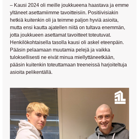
– Kausi 2024 oli meille joukkueena haastava ja emme
yltäneet asettamiimme tavoitteisiin. Positiivisiakin
hetkiä kuitenkin oli ja teimme paljon hyviä asioita,
mutta ensi kautta ajatellen niitä on tultava enemmän,
jotta joukkueen asettamat tavoitteet toteutuvat.
Henkilökohtaisella tasolla kausi oli askel eteenpäin.
Pääsin pelaamaan muutamia pelejä ja vaikka
tuloksellisesti ne eivät minua miellyttäneetkään,
pääsin kuitenkin toteuttamaan treeneissä harjoiteltuja
asioita pelikentällä.