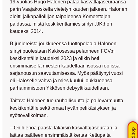
19-vuotias
Hugo Halonen
palaa kasvattajaseuraansa
parin Vaajakoskella vietetyn kauden jälkeen. Halonen
aloitti jalkapalloilijan taipaleensa Komeettojen
paidassa, mistä keskikenttämies siirtyi JJK:hon
kaudeksi 2014.
B-junioreista joukkueensa luottopelaaja Halonen
siirtyi puolestaan Kakkosessa pelanneen FCV:n
keskikentälle kaudeksi 2023 ja olikin heti
ensimmäisellä miesten kaudellaan isossa roolissa
sarjanousun saavuttamisessa. Myös päättynyt vuosi
oli Haloselle vahva ja mies kuului joukkueensa
parhaimmistoon Ykkösen debyyttikaudellaan.
Taitava Halonen tuo rauhallisuutta ja pallovarmuutta
keskikentälle sekä omaa hyvän pelikäsityksen ja
syöttövalikoiman.
– On hienoa päästä takaisin kasvattajaseuraan ja
laittaa päälleen ensimmäistä kertaa Kettupaita