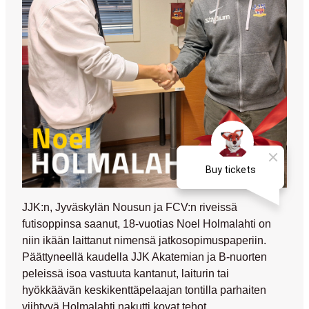
JJK:n, Jyväskylän Nousun ja FCV:n riveissä
futisoppinsa saanut, 18-vuotias Noel Holmalahti on
niin ikään laittanut nimensä jatkosopimuspaperiin.
Päättyneellä kaudella JJK Akatemian ja B-nuorten
peleissä isoa vastuuta kantanut, laiturin tai
hyökkäävän keskikenttäpelaajan tontilla parhaiten
viihtyvä Holmalahti nakutti kovat tehot.