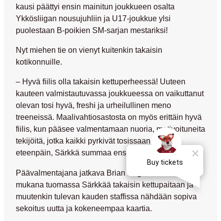
kausi päättyi ensin mainitun joukkueen osalta
Ykkösliigan nousujuhliin ja U17-joukkue ylsi
puolestaan B-poikien SM-sarjan mestariksi!
Nyt miehen tie on vienyt kuitenkin takaisin
kotikonnuille.
– Hyvä fiilis olla takaisin kettuperheessä! Uuteen
kauteen valmistautuvassa joukkueessa on vaikuttanut
olevan tosi hyvä, freshi ja urheilullinen meno
treeneissä. Maalivahtiosastosta on myös erittäin hyvä
fiilis, kun pääsee valmentamaan nuoria, motivoituneita
tekijöitä, jotka kaikki pyrkivät tosissaan urallaan
eteenpäin, Särkkä summaa ensivaikutelmaansa.
Päävalmentajana jatkava
Brian Page
on ollut isosti
mukana tuomassa Särkkää takaisin kettupaitaan ja
muutenkin tulevan kauden staffissa nähdään sopiva
sekoitus uutta ja kokeneempaa kaartia.