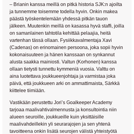
– Brianin kanssa meillä on pitkä historia SJK:n ajoilta
ja tunnemme toisemme todella hyvin. Onkin makea
päästä työskentelemään yhdessä pitkän tauon
jälkeen. Muutenkin meillä on kasassa hyvä staffi, joilla
on samanlainen tahtotila kehittää pelaajia, heitä
vartenhan tässä ollaan. Fysiikkavalmentaja
Xavi
(
Cadenas
) on erinomainen persoona, joka sopii hyvin
kokonaisuuteen ja hänen kanssaan on synkannut
alusta saakka mainiosti.
Valtun
(
Korhonen
) kanssa
ollaan tietysti tunnettu kymmeniä vuosia. Valttu on
aina luotettava joukkueenjohtaja ja varmistaa joka
päivä, että joukkueen arki on ammattimaista, Särkkä
kiittelee tiimiään.
Vastikään perustettu Jori’s Goalkeeper Academy
tarjoaa maalivahtivalmennusta ja konsultointia niin
alueen seuroille, joukkueille kuin yksittäisille
maalivahdeillekin yli seurarajojen ja sen yhtenä
tavoitteena onkin lisätä seurojen välistä yhteistyötä