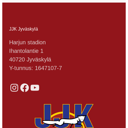
JJK Jyväskylä
Harjun stadion
Ihantolantie 1
40720 Jyväskylä
Y-tunnus: 1647107-7
Instagram
Facebook
YouTube