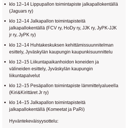
klo 12–14 Lippupallon toimintapiste jalkapallokentällä
(Jaguars ry)
klo 12–14 Jalkapallon toimintapisteitä
jalkapallokentällä (FCV ry, HoDy ry, JJK ry, JyPK-JJK
jr ry, JyPK ry)
klo 12–14 Huhtakeskuksen kehittämissuunnitelman
esittely, Jyväskylän kaupungin kaupunkisuunnittelu
klo 12–15 Liikuntapaikanhoidon koneiden ja
välineiden esittely, Jyväskylän kaupungin
liikuntapalvelut
klo 12–15 Pesäpallon toimintapiste lämmittelyalueella
(Kiri&Kirittäret Jr ry)
klo 14–15 Jalkapallon toimintapisteitä
jalkapallokentällä (Komeetat ja PaRi)
Hyväntekeväisyysottelu: