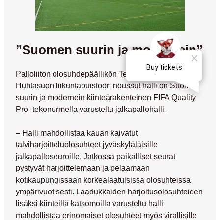
”Suomen suurin ja modernein”
Palloliiton olosuhdepäällikön
Tero Auvisen
sanoin
Huhtasuon liikuntapuistoon noussut halli on Suomen
suurin ja modernein kiinteärakenteinen FIFA Quality
Pro -tekonurmella varusteltu jalkapallohalli.
– Halli mahdollistaa kauan kaivatut
talviharjoitteluolosuhteet jyväskyläläisille
jalkapalloseuroille. Jatkossa paikalliset seurat
pystyvät harjoittelemaan ja pelaamaan
kotikaupungissaan korkealaatuisissa olosuhteissa
ympärivuotisesti. Laadukkaiden harjoitusolosuhteiden
lisäksi kiinteillä katsomoilla varusteltu halli
mahdollistaa erinomaiset olosuhteet myös virallisille