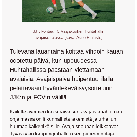
JJK kohtaa FC Vaajakosken Huhtahallin
avajaisottelussa (kuva: Aune Pihlaste)
Tulevana lauantaina koittaa vihdoin kauan
odotettu päivä, kun upouudessa
Huhtahallissa päästään viettämään
avajaisia. Avajaispäivä huipentuu illalla
pelattavaan hyväntekeväisyysotteluun
JJK:n ja FCV:n välillä.
Kaikille avoimen kaksipäiväisen avajaistapahtuman
ohjelmassa on liikunnallista tekemistä ja urheilun
huumaa kaikenikäisille. Avajaisnauhan leikkaavat
Jyväskylän kaupunginhallituksen puheenjohtaja