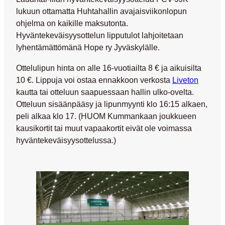
lukuun ottamatta Huhtahallin avajaisviikonlopun
ohjelma on kaikille maksutonta.
Hyväntekeväisyysottelun lipputulot lahjoitetaan
lyhentämättömänä Hope ry Jyväskylälle.
Ottelulipun hinta on alle 16-vuotiailta
8 €
ja aikuisilta
10 €
. Lippuja voi ostaa ennakkoon verkosta
Liveton
kautta tai otteluun saapuessaan hallin ulko-ovelta.
Otteluun sisäänpääsy ja lipunmyynti klo 16:15 alkaen,
peli alkaa klo 17. (HUOM Kummankaan joukkueen
kausikortit tai muut vapaakortit eivät ole voimassa
hyväntekeväisyysottelussa.)