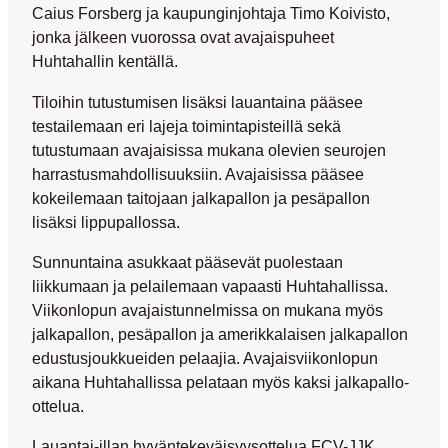
Caius Forsberg
ja kaupunginjohtaja
Timo Koivisto
,
jonka jälkeen vuorossa ovat avajaispuheet
Huhtahallin kentällä.
Tiloihin tutustumisen lisäksi lauantaina pääsee
testailemaan eri lajeja toimintapisteillä sekä
tutustumaan avajaisissa mukana olevien seurojen
harrastusmahdollisuuksiin. Avajaisissa pääsee
kokeilemaan taitojaan jalkapallon ja pesäpallon
lisäksi lippupallossa.
Sunnuntaina asukkaat pääsevät puolestaan
liikkumaan ja pelailemaan vapaasti Huhtahallissa.
Viikonlopun avajaistunnelmissa on mukana myös
jalkapallon, pesäpallon ja amerikkalaisen jalkapallon
edustusjoukkueiden pelaajia. Avajaisviikonlopun
aikana Huhtahallissa pelataan myös kaksi jalkapallo-
ottelua.
Lauantai-illan hyväntekeväisyysottelua FCV-JJK