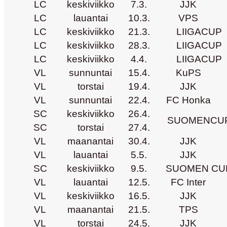
LC
keskiviikko
7.3.
JJK
LC
lauantai
10.3.
VPS
LC
keskiviikko
21.3.
LIIGACUP
LC
keskiviikko
28.3.
LIIGACUP
LC
keskiviikko
4.4.
LIIGACUP
VL
sunnuntai
15.4.
KuPS
VL
torstai
19.4.
JJK
VL
sunnuntai
22.4.
FC Honka
SC
keskiviikko
26.4.
SUOMENCU
SC
torstai
27.4.
VL
maanantai
30.4.
JJK
VL
lauantai
5.5.
JJK
SC
keskiviikko
9.5.
SUOMEN CU
VL
lauantai
12.5.
FC Inter
VL
keskiviikko
16.5.
JJK
VL
maanantai
21.5.
TPS
VL
torstai
24.5.
JJK