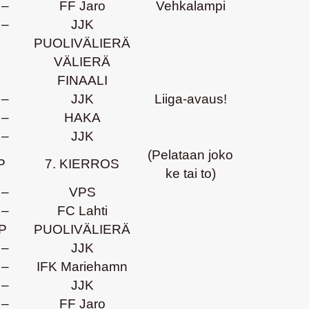
–
FF Jaro
Vehkalampi
–
JJK
PUOLIVÄLIERÄ
VÄLIERÄ
FINAALI
–
JJK
Liiga-avaus!
–
HAKA
–
JJK
(Pelataan joko
P
7. KIERROS
ke tai to)
–
VPS
–
FC Lahti
P
PUOLIVÄLIERÄ
–
JJK
–
IFK Mariehamn
–
JJK
–
FF Jaro