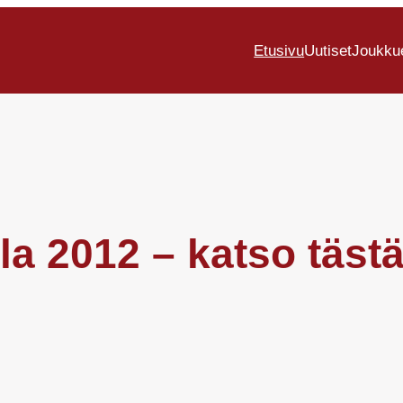
Etusivu
Uutiset
Joukku
lla 2012 – katso täs