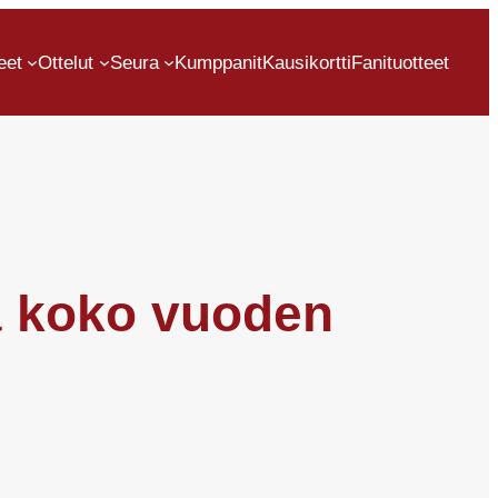
eet
Ottelut
Seura
Kumppanit
Kausikortti
Fanituotteet
tä koko vuoden