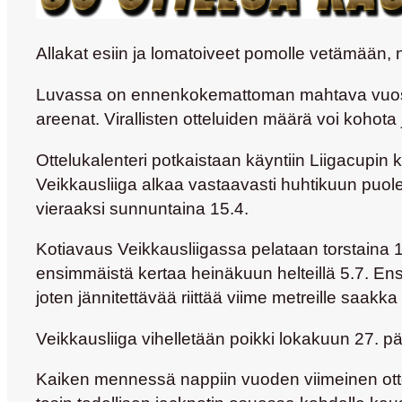
Allakat esiin ja lomatoiveet pomolle vetämään, 
Luvassa on ennenkokemattoman mahtava vuosi ke
areenat. Virallisten otteluiden määrä voi kohot
Ottelukalenteri potkaistaan käyntiin Liigacupin
Veikkausliiga alkaa vastaavasti huhtikuun puo
vieraaksi sunnuntaina 15.4.
Kotiavaus Veikkausliigassa pelataan torstaina
ensimmäistä kertaa heinäkuun helteillä 5.7. Ens
joten jännitettävää riittää viime metreille saak
Veikkausliiga vihelletään poikki lokakuun 27. 
Kaiken mennessä nappiin vuoden viimeinen ott