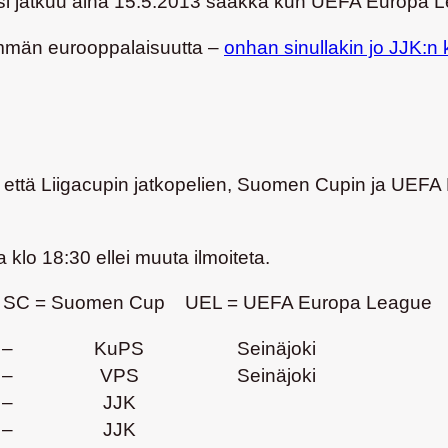
ausi jatkuu aina 15.5.2013 saakka kun UEFA Europa 
mmän eurooppalaisuutta –
onhan sinullakin jo JJK:n k
että Liigacupin jatkopelien, Suomen Cupin ja UEFA
a klo 18:30 ellei muuta ilmoiteta.
iga SC = Suomen Cup UEL = UEFA Europa League
–
KuPS
Seinäjoki
–
VPS
Seinäjoki
–
JJK
–
JJK