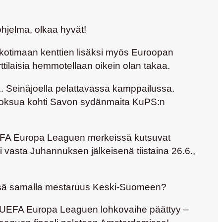
ohjelma, olkaa hyvät!
kotimaan kenttien lisäksi myös Euroopan
ttilaisia hemmotellaan oikein olan takaa.
1. Seinäjoella pelattavassa kamppailussa.
tuoksua kohti Savon sydänmaita KuPS:n
 UEFA Europa Leaguen merkeissä kutsuvat
 vasta Juhannuksen jälkeisenä tiistaina 26.6.,
 tässä samalla mestaruus Keski-Suomeen?
n UEFA Europa Leaguen lohkovaihe päättyy –