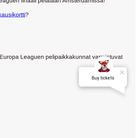
Leaguen finaali pelataan Amsterdamissa!
ausikortti
?
 Europa Leaguen pelipaikkakunnat varmistuvat