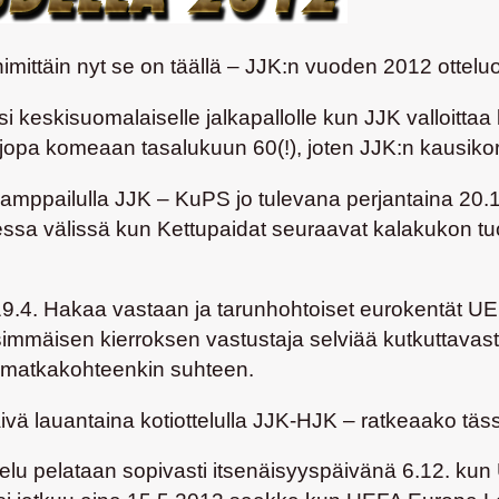
nimittäin nyt se on täällä – JJK:n vuoden 2012 ottelu
skisuomalaiselle jalkapallolle kun JJK valloittaa 
a jopa komeaan tasalukuun 60(!), joten JJK:n kausikor
 kamppailulla JJK – KuPS jo tulevana perjantaina 20.
lessa välissä kun Kettupaidat seuraavat kalakukon 
 19.4. Hakaa vastaan ja tarunhohtoiset eurokentät
immäisen kierroksen vastustaja selviää kutkuttavasti
ka matkakohteenkin suhteen.
päivä lauantaina kotiottelulla JJK-HJK – ratkeaako
elu pelataan sopivasti itsenäisyyspäivänä 6.12. ku