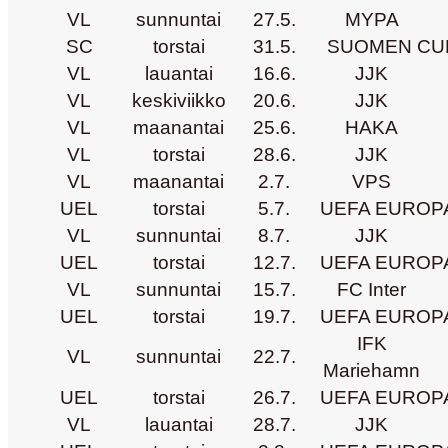
VL
sunnuntai
27.5.
MYPA
SC
torstai
31.5.
SUOMEN CU
VL
lauantai
16.6.
JJK
VL
keskiviikko
20.6.
JJK
VL
maanantai
25.6.
HAKA
VL
torstai
28.6.
JJK
VL
maanantai
2.7.
VPS
UEL
torstai
5.7.
UEFA EUROPA
VL
sunnuntai
8.7.
JJK
UEL
torstai
12.7.
UEFA EUROPA
VL
sunnuntai
15.7.
FC Inter
UEL
torstai
19.7.
UEFA EUROPA
IFK
VL
sunnuntai
22.7.
Mariehamn
UEL
torstai
26.7.
UEFA EUROPA
VL
lauantai
28.7.
JJK