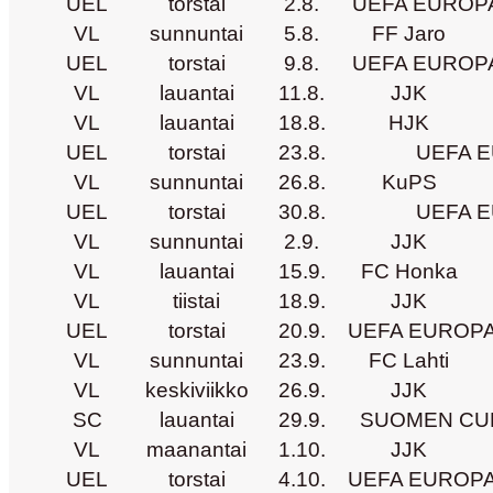
UEL
torstai
2.8.
UEFA EUROPA
VL
sunnuntai
5.8.
FF Jaro
UEL
torstai
9.8.
UEFA EUROPA
VL
lauantai
11.8.
JJK
VL
lauantai
18.8.
HJK
UEL
torstai
23.8.
UEFA E
VL
sunnuntai
26.8.
KuPS
UEL
torstai
30.8.
UEFA E
VL
sunnuntai
2.9.
JJK
VL
lauantai
15.9.
FC Honka
VL
tiistai
18.9.
JJK
UEL
torstai
20.9.
UEFA EUROPA
VL
sunnuntai
23.9.
FC Lahti
VL
keskiviikko
26.9.
JJK
SC
lauantai
29.9.
SUOMEN CU
VL
maanantai
1.10.
JJK
UEL
torstai
4.10.
UEFA EUROPA