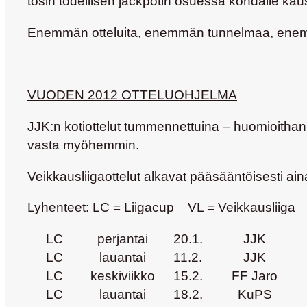
tosin todellisen jackpotin osuessa kohdalle k
Enemmän otteluita, enemmän tunnelmaa, ene
VUODEN 2012 OTTELUOHJELMA
JJK:n kotiottelut
tummennettuina
– huomioithan 
vasta myöhemmin.
Veikkausliigaottelut alkavat pääsääntöisesti ain
Lyhenteet: LC = Liigacup VL = Veikkausli
LC
perjantai
20.1.
JJK
LC
lauantai
11.2.
JJK
LC
keskiviikko
15.2.
FF Jaro
LC
lauantai
18.2.
KuPS