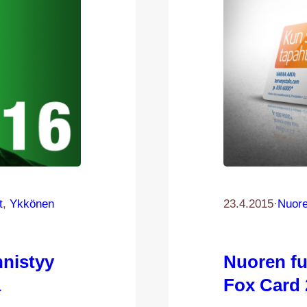
t
, 
Ykkönen
23.4.2015
·
Nuore
nnistyy
Nuoren fut
ä
Fox Card 