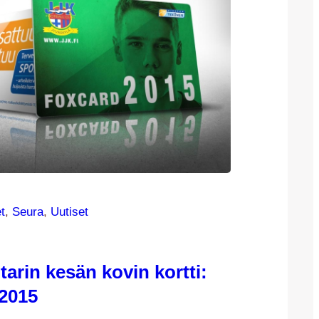
t
, 
Seura
, 
Uutiset
arin kesän kovin kortti:
2015