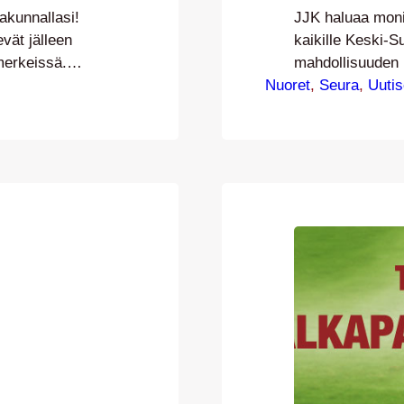
akunnallasi!
JJK haluaa moni
vät jälleen
kaikille Keski-Su
merkeissä.
mahdollisuuden
joukkueen
Nuoret
otteluita kaudel
, 
Seura
, 
Uutis
e kattamaan
alle 18-vuotiaill
alokan Prismat
sisäänpääsyyn k
-19.00, S-market
Kortti oikeutta
utsa to 7.4.…
aurinkokatsomos
toimitetaan seuro
ja ne jaetaan jo