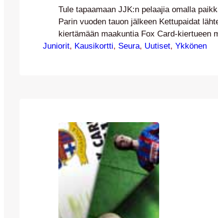
Tule tapaamaan JJK:n pelaajia omalla paikk
Parin vuoden tauon jälkeen Kettupaidat lähte
kiertämään maakuntia Fox Card-kiertueen 
Juniorit
Paikan päällä tulee olemaan kaksi edustus
, 
Kausikortti
, 
Seura
, 
Uutiset
, 
Ykkönen
pelaajaa. Kahden viikon aikana kiertue tule
yhteensä kuusi maakuntaa sekä Keljon ja P
seuraavalla aikataululla: ma 4.4. klo 17.00
Jämsä ke 6.4. klo 17.00-19.00, S-market Jo