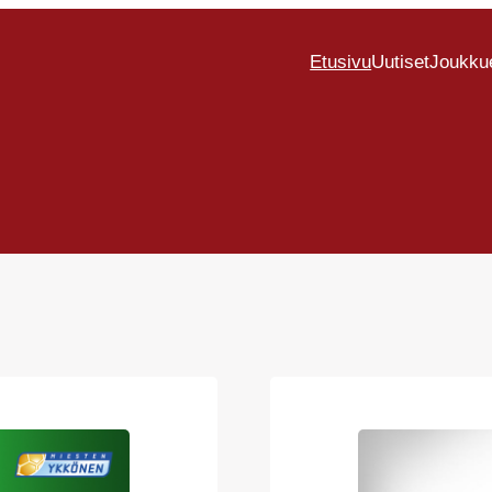
Etusivu
Uutiset
Joukku