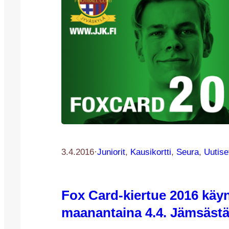
3.4.2016
·
Juniorit
, 
Kausikortti
, 
Seura
, 
Uutise
Fox Card-kiertue 2016 käy
maanantaina 4.4. Jämsäst