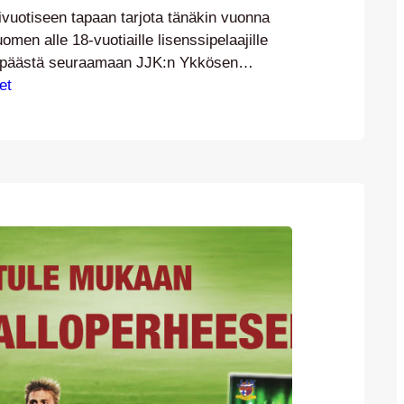
vuotiseen tapaan tarjota tänäkin vuonna
omen alle 18-vuotiaille lisenssipelaajille
 päästä seuraamaan JJK:n Ykkösen
la 2015. Jaamme kaikille keskisuomalaisille
et
e junioripelaajille Fox Cardin, joka oikeuttaa
auden jokaiseen 14 Ykkösen kotiotteluun!
a myös numeroimattomaan istumapaikkaan
sa, istumapaikkojen riittäessä. Fox Cardit
ille joukkueenjohtajille ja/tai valmentajille
ukkueille…