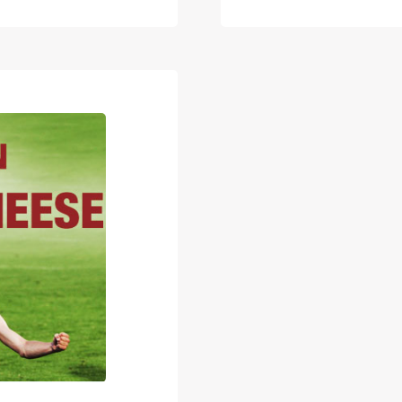
erikoisetuihin, jo
ajille ikioman
kampanjasivuil
oituksetta
kuuluu lisäksi k
. Haemme nyt
juniorijoukkuee
kehittämiseen.
eystietosi…