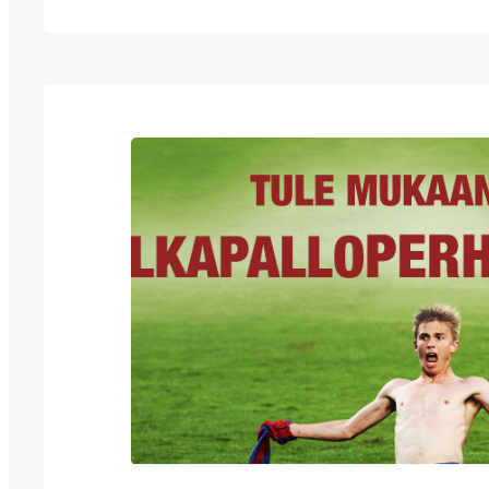
Keski-Suomen alle 18-vuotiaille lisenssipela
Foxcardin, jolla jalkapallojuniori pääsee vel
sisään kotiotteluihimme Harjun stadionilla
palautetta ja uusia ideoita Foxcard-paketin 
Vastaaminen vie muutaman minuutin ja yht