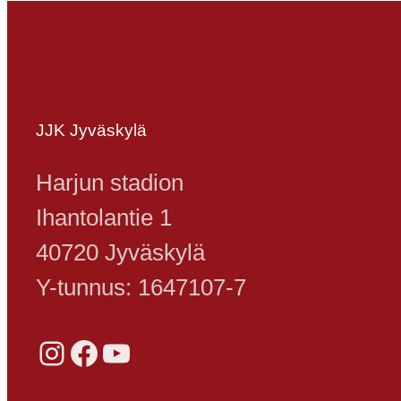
JJK Jyväskylä
Harjun stadion
Ihantolantie 1
40720 Jyväskylä
Y-tunnus: 1647107-7
Instagram
Facebook
YouTube