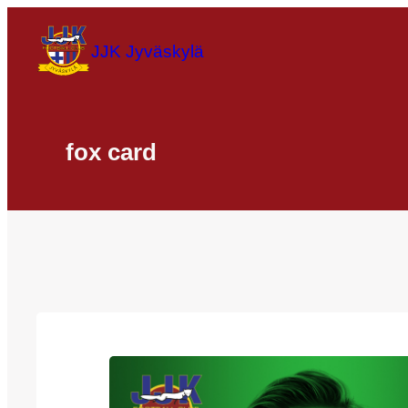
Siirry
sisältöön
JJK Jyväskylä
fox card