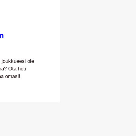
n
oukkueesi ole
na? Ota heti
tilaa omasi!