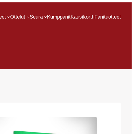
eet
Ottelut
Seura
Kumppanit
Kausikortti
Fanituotteet