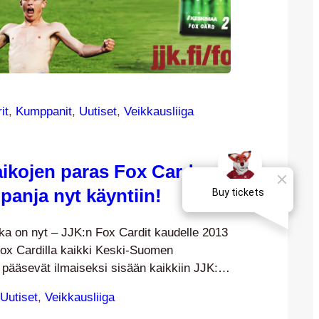
it
, 
Kumppanit
, 
Uutiset
, 
Veikkausliiga
aikojen paras Fox Card
panja nyt käyntiin!
ka on nyt – JJK:n Fox Cardit kaudelle 2013
 Fox Cardilla kaikki Keski-Suomen
it pääsevät ilmaiseksi sisään kaikkiin JJK:n
eikkausliigassa, Suomen Cupissa ja
Uutiset
, 
Veikkausliiga
säksi Fox Cardin haltijat ovat oikeutettuja