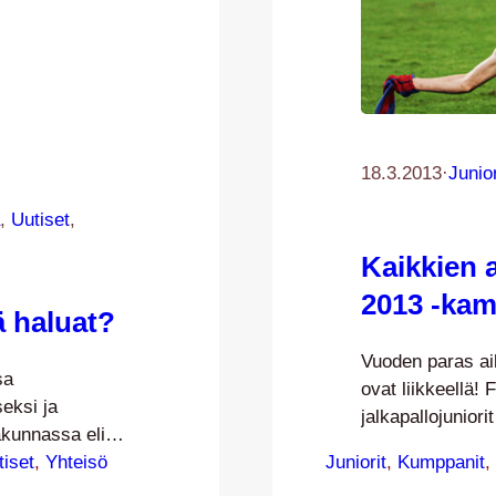
18.3.2013
·
Junior
, 
Uutiset
, 
Kaikkien 
2013 -kam
ä haluat?
Vuoden paras ai
sa
ovat liikkeellä!
seksi ja
jalkapallojunior
kunnassa eli
kotiotteluihin V
n ilosanomaa
tiset
, 
Yhteisö
Juniorit
, 
Kumppanit
, 
Liigacupissa. Li
neet kaikille