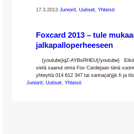
17.3.2013
·
Juniorit
, 
Uutiset
, 
Yhteisö
Foxcard 2013 – tule mukaa
jalkapalloperheeseen
{youtube}qZ-AYBsRHEU{/youtube} Eikö j
vielä saanut omia Fox Cardejaan tänä vuon
yhteyttä 014 612 347 tai sanna(at)jjk.fi ja 
Juniorit
, 
Uutiset
, 
Yhteisö