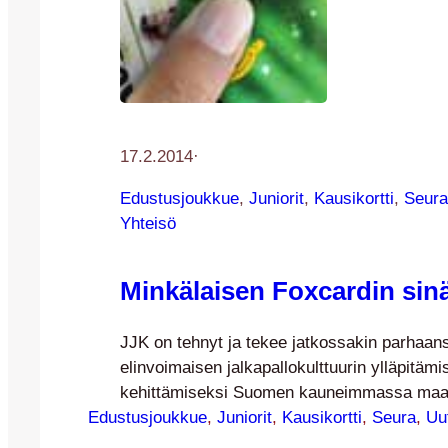
17.2.2014
·
Edustusjoukkue
, 
Juniorit
, 
Kausikortti
, 
Seura
Yhteisö
Minkälaisen Foxcardin sin
JJK on tehnyt ja tekee jatkossakin parhaan
elinvoimaisen jalkapallokulttuurin ylläpitämi
kehittämiseksi Suomen kauneimmassa maa
Edustusjoukkue
Keski-Suomessa. Osana jalkapallokulttuuri
, 
Juniorit
, 
Kausikortti
, 
Seura
, 
Uu
olemme jo lähes vuosikymmenen verran jaka