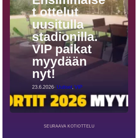
t ottelut
uusitulla
stadionilla.
VIP paikat
myydään
nyt!
23.6.2026
·
Uutiset
, 
VIP
SEURAAVA KOTIOTTELU