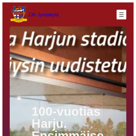
Siirry
sisältöön
JJK Jyväskylä
100-vuotias
Harju.
Ensimmäise