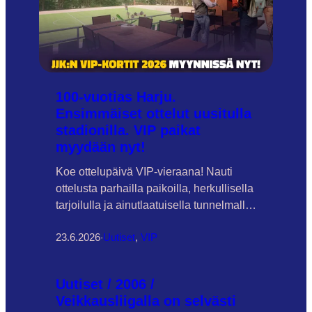
100-vuotias Harju.
Ensimmäiset ottelut uusitulla
stadionilla. VIP paikat
myydään nyt!
Koe ottelupäivä VIP-vieraana! Nauti
ottelusta parhailla paikoilla, herkullisella
tarjoilulla ja ainutlaatuisella tunnelmalla
Harjun uusissa VIP-tiloissa.
23.6.2026
·
Uutiset
, 
VIP
Kultakettu VIP – 99 €
Hopeakettu
VIP – 49 € (LOPPUUNMYYTY 11.8.
PELISSÄ) Myynti ja lisätiedot:Janne
Uutiset / 2006 /
Mäkelä0500 185
Veikkausliigalla on selvästi
014janne.makela@jjk.fi