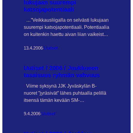
lukujaan suurempi
katsojapotentiaali
…”Veikkausliigalla on selvästi lukujaan
suurempi katsojapotentiaali. Potentiaalia
on kuitenkin haettu aivan liian vaikeista
paikoista. Vain pieni prosentti
13.4.2006
·
Uutiset
jalkapallon parissa viikoittain toimivista
käy katsomassa oman lähiseutunsa
ykkösjoukkueen pelejä. Kun tämä fakta
Uutiset / 2006 / Joukkueen
saadaan muuttumaan, muuttuu
tasaisuus ryhmän vahvuus
suomalaisessa futistodellisuudessa
paljon. Miksi markkinointia ei isketä
Viime syksynä JJK Jyväskylän B-
tähän? Onko selkeämpää
nuoret ”jyräsivät” lähes puhtaalla pelillä
kohderyhmää? Suomessa ollaan
itsensä tämän kevään SM-
hämmästyttävän huonoja rakentamaan
karsintasarjaan. Syksy loi hyvän pohjan
siltaa juniorimaailman ja huipun väliin.…
9.4.2006
·
Uutiset
alkaneelle uudelle harjoitus- ja
ottelukaudelle. Joukkueen
päävalmentajana jatkava Pertti