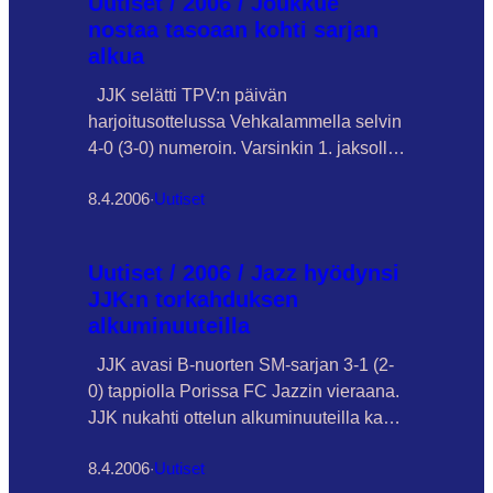
Uutiset / 2006 / Joukkue
Kastarinen on tyyty-väinen
nostaa tasoaan kohti sarjan
harjoituskauteen. ”Joukkueen harjoittelu
alkua
on edennyt suunnitelmien mukaan ja
pelaajat ovat olleet erittäin
JJK selätti TPV:n päivän
motivoituneita harjoitteluun”. Ryhmästä
harjoitusottelussa Vehkalammella selvin
on hitsautunut joukkue vaikka
4-0 (3-0) numeroin. Varsinkin 1. jaksolla
pelipaikoista on kova kilpailu. Terve
Janne Sallin johtama TPV:n
kilpailu…
8.4.2006
·
Uutiset
puolustuslinja oli kovilla kun JJK vyörytti
koko joukkueen voimin hyökkäyksiään
kohti TPV-maalia. JJK:n peli oli
Uutiset / 2006 / Jazz hyödynsi
huomattavasti paremmin kontrollissa
JJK:n torkahduksen
edelliseen fyysiseen JIPPO-voitto-
alkuminuuteilla
otteluun verrattuna ja joukkue esittikin
lukuisia hienoja hyökkäyskuvioita, jotka
JJK avasi B-nuorten SM-sarjan 3-1 (2-
lopulta toivatkin ottelun ratkaisut. Uudet
0) tappiolla Porissa FC Jazzin vieraana.
vahvistukset pirteällä pelipäällä…
JJK nukahti ottelun alkuminuuteilla kaksi
kertaa ja Jazz siirtyi 2-0 johtoon 9. ja 10.
8.4.2006
·
Uutiset
minuuteilla tekemillään maaleilla.